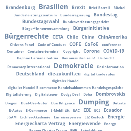
Brasilien
Brandenburg
Brexit
Brief Borrell
Büchel
Bundestag
Bundesleistungszentrum
Bundesregierung
Bundestagswahl
Bundesverfassungsgericht
Bürgerinitiative
Bürger*innenversammlung
Bürgerrechte
CETA
Chile
China
ChinAmerika
COFE
CoFoE
Citizens Panel
Code of Conduct
conference
Corona
COVID-19
Container
Containerterminal
Copyright
Daphne Caruana Galizia
Das muss drin sein!
De Gucht
Demokratie
Democracy International
Desinformation
Deutschland
die-zukunft.eu
digital trade rules
digitaler Handel
digitaler Handel E-commerce Handelsabkommen Handelsgespräche
Dombrovskis
Digitalisierung
Digitalsteuer
Dodgy Deal
Doha
Dumping
Drogen
Dual-Use-Güter
Due Diligence
Duterte
EBI
Ecuador
E-Autos
E-Commerce
E-Mobilität
EAC
ECI
Energie
EGAM
Eichler-Akademie
Einreisesperren
EIZ Rostock
Energiecharta-Vertrag
Energiewende
Energy
Energy Charter Treaty
ENP
Entwicklung