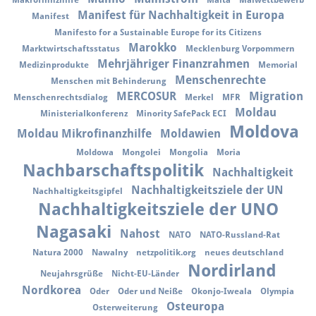
Makrofinnzhilfe
Malta
Malwettbewerb
Manifest für Nachhaltigkeit in Europa
Manifest
Manifesto for a Sustainable Europe for its Citizens
Marokko
Marktwirtschaftsstatus
Mecklenburg Vorpommern
Mehrjähriger Finanzrahmen
Medizinprodukte
Memorial
Menschenrechte
Menschen mit Behinderung
MERCOSUR
Migration
Menschenrechtsdialog
Merkel
MFR
Moldau
Ministerialkonferenz
Minority SafePack ECI
Moldova
Moldau Mikrofinanzhilfe
Moldawien
Moldowa
Mongolei
Mongolia
Moria
Nachbarschaftspolitik
Nachhaltigkeit
Nachhaltigkeitsziele der UN
Nachhaltigkeitsgipfel
Nachhaltigkeitsziele der UNO
Nagasaki
Nahost
NATO
NATO-Russland-Rat
Natura 2000
Nawalny
netzpolitik.org
neues deutschland
Nordirland
Neujahrsgrüße
Nicht-EU-Länder
Nordkorea
Oder
Oder und Neiße
Okonjo-Iweala
Olympia
Osteuropa
Osterweiterung