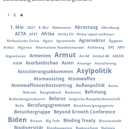
1
2
1. Mai
Abrüstung
2021
8. Mai
Abkommen
Abtrebung
ACTA
Afrika
AFET
Afrika EU - Africa report webinars
Agrarsektor
Afrikanische Union
Agora
Agrarmarkt
Ägypten
Airbus
Algerien
Alternatives Handelsmandat
Anhörung
APS
APS+
Armut
Armenien
Argentinien
Art 48
Artikel 48
ASEAN
Aserbaidschan
Asien
ASEM
Assange
Assoziierung
Asylpolitik
Assoziierungsabkommen
Atomausstieg
Atomwaffen
Atomwaffenverbotsvertrag
Außenpolitik
Autos
Befreiung
Bahrain
Bangladesch
Batterien
Belarus
Bekleidungsindustrie
belgische Ratspräsidentschaft
Berufungsgremium
Bello
Beschleunigungsgesetz
Besuchergruppe
Beyond Growth Conference
Biden
Binding Treaty
Bienen
Big Tech
Binnenmarkt
Biodiversität
Blutdiamanten
Bodenreform
Bolivien