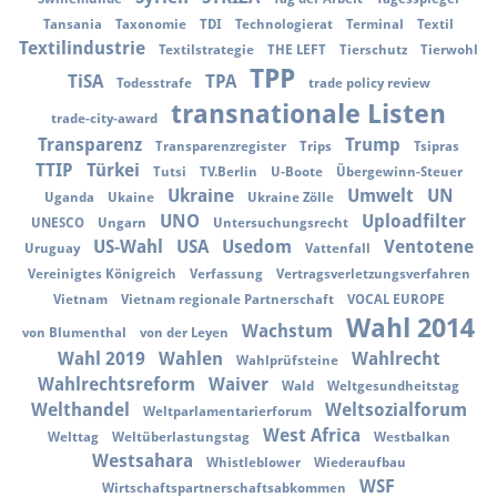
Tansania
Taxonomie
TDI
Technologierat
Terminal
Textil
Textilindustrie
Textilstrategie
THE LEFT
Tierschutz
Tierwohl
TPP
TiSA
TPA
Todesstrafe
trade policy review
transnationale Listen
trade-city-award
Transparenz
Trump
Transparenzregister
Trips
Tsipras
TTIP
Türkei
Tutsi
TV.Berlin
U-Boote
Übergewinn-Steuer
Ukraine
Umwelt
UN
Uganda
Ukaine
Ukraine Zölle
UNO
Uploadfilter
UNESCO
Ungarn
Untersuchungsrecht
US-Wahl
USA
Usedom
Ventotene
Uruguay
Vattenfall
Vereinigtes Königreich
Verfassung
Vertragsverletzungsverfahren
Vietnam
Vietnam regionale Partnerschaft
VOCAL EUROPE
Wahl 2014
Wachstum
von Blumenthal
von der Leyen
Wahl 2019
Wahlen
Wahlrecht
Wahlprüfsteine
Wahlrechtsreform
Waiver
Wald
Weltgesundheitstag
Welthandel
Weltsozialforum
Weltparlamentarierforum
West Africa
Welttag
Weltüberlastungstag
Westbalkan
Westsahara
Whistleblower
Wiederaufbau
WSF
Wirtschaftspartnerschaftsabkommen