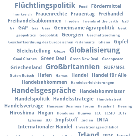
Flüchtlingspolitik
Fördermittel
Food
Frauenrechte
Frauentag
Freihandel
Frankreich
Freihandelsabkommen
Frieden
Friends of the Earth
G20
GAP
Gemeinsame Agrarpolitik
G7
Gas
Gaza
Gent
Georgien
geopolitics
Geopolitik
Geschäftsordnung
Gipfel
Geschäftsordnung des Europäischen Parlaments
Ghana
Globalisierung
Gleichstellung
Glezos
Green Deal
Good Clothes
Green New Deal
Greenpeace
Großbritannien
Griechenland
GUE/NGL
Hafen
Handel
Handel für Alle
Guten Rutsch
Hamas
Handelsabkommen
Handelserleichterungen
Handelsgespräche
Handelskommissar
Handelspolitik
Handelsstrategie
Handelsstreit
Handelsverträge
Hansesail Business Forum
Haushalt
Hearing
Hiroshima
Hogan
Honduras
Huawei
ICC
ICSID
ICTY
Impfstoff
INTA
Iglesias
ILO
Indien
Internationaler Handel
Investitionsgerichtshof
Irland
ISDS
Israel