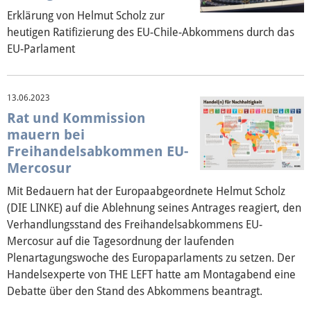
Über mich
Erklärung von Helmut Scholz zur
heutigen Ratifizierung des EU-Chile-Abkommens durch das
Vor Ort
EU-Parlament
Kontakt
13.06.2023
Reden
Rat und Kommission
mauern bei
Termine
Freihandelsabkommen EU-
Mercosur
Presse
Mit Bedauern hat der Europaabgeordnete Helmut Scholz
(DIE LINKE) auf die Ablehnung seines Antrages reagiert, den
Mediathek
Verhandlungsstand des Freihandelsabkommens EU-
Mercosur auf die Tagesordnung der laufenden
Plenartagungswoche des Europaparlaments zu setzen. Der
Handelsexperte von THE LEFT hatte am Montagabend eine
Debatte über den Stand des Abkommens beantragt.