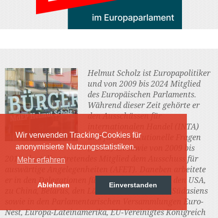
Helmut Scholz ist Europapolitiker
und von 2009 bis 2024 Mitglied
des Europäischen Parlaments.
Während dieser Zeit gehörte er
den Ausschüssen für
internationalen Handel (INTA)
Wir verwenden Tracking-Cookies für
und für konstitutionelle Fragen
anonymisierte Nutzungsstatistiken.
(AFCO) an sowie von 2009 bis
2019 als stellvertretendes Mitglied dem Ausschuss für
Mehr erfahren
auswärtige Angelegenheiten (AFET). Daneben arbeitete
er in den Delegationen für die Beziehungen zu den USA,
Ablehnen
Einverstanden
zu China, Belarus, den Ländern des Mercosur, Südasiens
sowie in den Parlamentarischen Versammlungen Euro-
Nest, Europa-Lateinamerika, EU-Vereinigtes Königreich