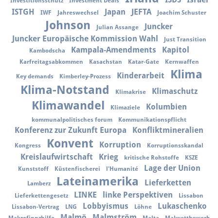
Investitionsschutz
Investment Deals
ISTGH
Japan
JEFTA
IWF
Jahreswechsel
Joachim Schuster
Johnson
Juncker
Julian Assange
Juncker Europäische Kommission Wahl
Just Transition
Kampala-Amendments
Kapitol
Kambodscha
Karfreitagsabkommen
Kasachstan
Katar-Gate
Kernwaffen
Klima
Kinderarbeit
Key demands
Kimberley-Prozess
Klima-Notstand
Klimaschutz
Klimakrise
Klimawandel
Kolumbien
Klimaziele
kommunalpolitisches forum
Kommunikationspflicht
Konferenz zur Zukunft Europa
Konfliktmineralien
Konvent
Korruption
Kongress
Korruptionsskandal
Kreislaufwirtschaft
Krieg
kritische Rohstoffe
KSZE
Lage der Union
Kunststoff
Küstenfischerei
l'Humanité
Lateinamerika
Lieferketten
Lamberz
LINKE
linke Perspektiven
Lieferkettengesetz
Lissabon
Lobbyismus
Lukaschenko
Lissabon-Vertrag
LNG
Löhne
Malmö
Malmström