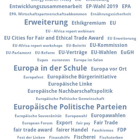
Entwicklungszusammenarbeit
EP-Wahl 2019
EPA
EPA. Wirtschaftspartnerschaftsabkommen
Ernährungssicherheit
Erweiterung
Ethikgremium
EU
EU - Africa report webinars
EU Cities for Fair and Ethical Trade Award
EU Erweiterung
EU-Kommission
EU-Africa report workshops
EU-Beitritt
EU-Verträge
EU-Wahlen
EuGH
EU-Parlament
EU-Reform
Eupos
euronews
Europa im Salon
Europa in der Schule
Europa vor Ort
Europäische Bürgerinitiative
Europafest
Europäische Linke
Europäische Nachbarschaftspolitik
Europäische Politische Gemeinschaft
Europäische Politische Parteien
Europawahlen
Europäische Souveränität
Europawahl
Export
Fair Trade
European Forum
fair pay
fair trade award
fairer Handel
FDP
Faschismus
Fischerei
Fest der Linken
Finanzhilfe
Fischsterben