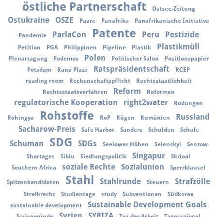
östliche Partnerschaft
Ostsee-Zeitung
Ostukraine
OSZE
Paare
Panafrika
Panafrikanische Initiative
Patente
ParlaCon
Peru
Pestizide
Pandemie
Plastikmüll
Petition
PGA
Philippinen
Pipeline
Plastik
Polen
Plenartagung
Podemos
Politischer Salon
Positionspapier
Ratspräsidentschaft
Potsdam
Rana Plaza
RCEP
reading room
Rechenschaftspflicht
Rechtsstaatlichkeit
Reform
Rechtsstaatsverfahren
Reformen
regulatorische Kooperation
right2water
Rodungen
Rohstoffe
Russland
Rohingya
RoP
Rügen
Rumänien
Sacharow-Preis
Safe Harbor
Sanders
Schulden
Schule
SDG
Schuman
SDGs
Seelower Höhen
Selenskyi
Senzow
Singapur
Shortages
Sibiu
Siedlungspolitik
Skrioal
soziale Rechte
Sozialunion
Southern Africa
Sperrklausel
Stahl
Stahlrunde
Strafzölle
Spitzenkandidaten
Steuern
Streikrecht
Studientage
study
Subventionen
Südkorea
Sustainable Development Goals
sustainable development
Syrien
SYRIZA
Swinemünde
Tag der Arbeit
Tagesspiegel