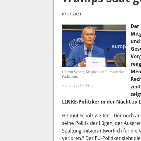
07.01.2021
Der
Mitg
und 
Gese
Vor
reag
Men
Helmut Scholz, Mitglied des Europäischen
Parlaments
Rech
GUE/NGL
zent
zeig
LINKE-Politiker in der Nacht zu
Helmut Scholz weiter: „Der noch am
seine Politik der Lügen, der Ausgre
Spaltung mitverantwortlich für die
verloren.“ Der EU-Politiker sieht di