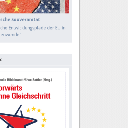
sche Souveränität
sche Entwicklungspfade der EU in
itenwende"
: