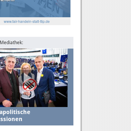
5
: Die Algorithmen und das
www.fair-handeln-statt-ttip.de
lantische Verhältnis
 Mediathek:
apolitische
ssionen