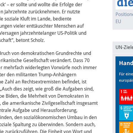
ck‘ – er sollte und wollte die Erfolge der
n Jahrzehnte zurücknehmen. Er nutzte
Positio
 soziale Kluft im Lande, bediente
EU
ungen vieler enttäuschter Menschen auf
ersagen jahrzehntelanger US-Politik und
schaft”, betont Scholz.
UN-Ziel
 Bruch von demokratischen Grundrechte und
ikanische Gesellschaft verändert. Dass 70
ler mehrfach widerlegten Vorwürfe noch immer
ter den militanten Trump-Anhängern
he Zahl an Rechtsextremisten befindet, ist
„Auch dies zeigt, wie groß die Aufgaben sind,
Joe Biden, die Mehrheit von Demokraten in
die amerikanische Zivilgesellschaft insgesamt
zentrale Aufgabe und Herausforderung,
erwinden, den sozialökonomischen Umbau in den
oziale Spaltung zu überwinden. Sondern auch,
e zurückzuführen. Die Einheit von Wort und