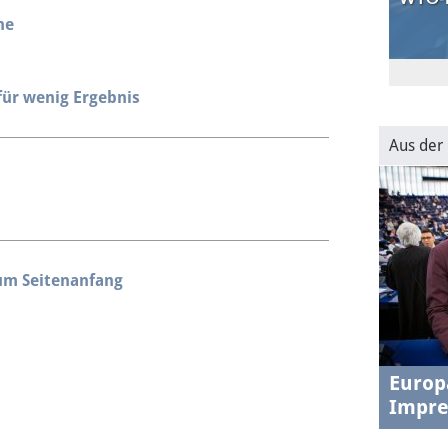
he
30.1.202
USA-EU
transat
für wenig Ergebnis
Aus der
um Seitenanfang
Europ
Impre