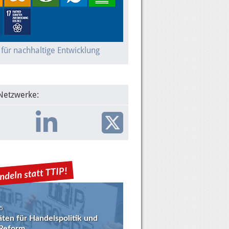
 für nachhaltige Entwicklung
 Netzwerke:
5
täten für Handelspolitik und
eform