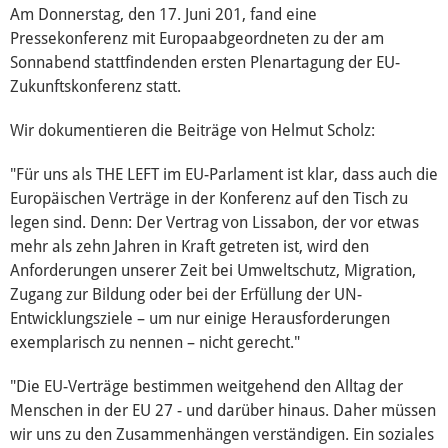
Am Donnerstag, den 17. Juni 201, fand eine
Pressekonferenz mit Europaabgeordneten zu der am
Wahl 2019
Sonnabend stattfindenden ersten Plenartagung der EU-
Zukunftskonferenz statt.
Wahl 2014
Wir dokumentieren die Beiträge von Helmut Scholz:
"Für uns als THE LEFT im EU-Parlament ist klar, dass auch die
ACTA
Europäischen Verträge in der Konferenz auf den Tisch zu
legen sind. Denn: Der Vertrag von Lissabon, der vor etwas
Internationaler Handel (EP)
mehr als zehn Jahren in Kraft getreten ist, wird den
Anforderungen unserer Zeit bei Umweltschutz, Migration,
Zugang zur Bildung oder bei der Erfüllung der UN-
Konstitutionelle Fragen (EP)
Entwicklungsziele – um nur einige Herausforderungen
exemplarisch zu nennen – nicht gerecht."
TTIP
"Die EU-Verträge bestimmen weitgehend den Alltag der
Menschen in der EU 27 - und darüber hinaus. Daher müssen
wir uns zu den Zusammenhängen verständigen. Ein soziales
Auswärtige Angelegenheiten (EP)