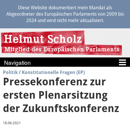
Diese Website dokumentiert mein Mandat als
Abgeordneter des Europäischen Parlaments von 2009 bis
2024 und wird nicht mehr aktualisiert.
Politik
/
Konstitutionelle Fragen (EP)
Blog
Pressekonferenz zur
Berichte
ersten Plenarsitzung
Politik
der Zukunftskonferenz
18.06.2021
Positionen