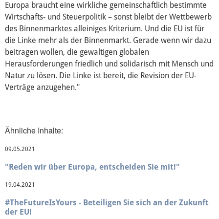
Europa braucht eine wirkliche gemeinschaftlich bestimmte
Wirtschafts- und Steuerpolitik – sonst bleibt der Wettbewerb
Europäische Linkspartei
des Binnenmarktes alleiniges Kriterium. Und die EU ist für
die Linke mehr als der Binnenmarkt. Gerade wenn wir dazu
beitragen wollen, die gewaltigen globalen
Interviews
Herausforderungen friedlich und solidarisch mit Mensch und
Natur zu lösen. Die Linke ist bereit, die Revision der EU-
Verträge anzugehen."
Transparenz
Über mich
Ähnliche Inhalte:
Vor Ort
09.05.2021
Kontakt
"Reden wir über Europa, entscheiden Sie mit!"
19.04.2021
Reden
#TheFutureIsYours - Beteiligen Sie sich an der Zukunft
der EU!
Termine