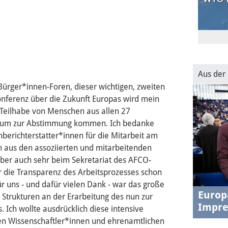
30.1.202
USA-EU
transat
Aus der
 Bürger*innen-Foren, dieser wichtigen, zweiten
nferenz über die Zukunft Europas wird mein
n Teilhabe von Menschen aus allen 27
lenum zur Abstimmung kommen. Ich bedanke
nberichterstatter*innen für die Mitarbeit am
n aus den assoziierten und mitarbeitenden
aber auch sehr beim Sekretariat des AFCO-
ür die Transparenz des Arbeitsprozesses schon
für uns - und dafür vielen Dank - war das große
Europ
en Strukturen an der Erarbeitung des nun zur
Impre
Ich wollte ausdrücklich diese intensive
en Wissenschaftler*innen und ehrenamtlichen