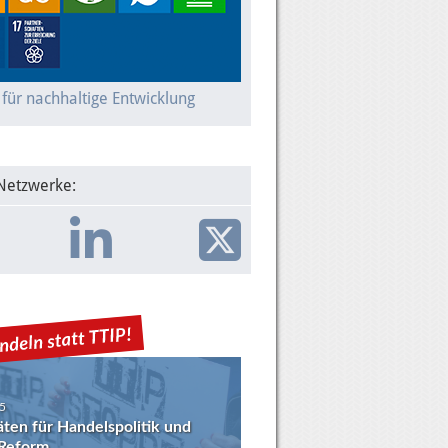
 für nachhaltige Entwicklung
 Netzwerke:
5
täten für Handelspolitik und
eform