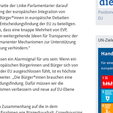
 hatte der Linke-Parlamentarier darauf
ung der europäischen Integration von
Positio
 Bürger*innen in europäische Debatten
EU
Entscheidungsfindung der EU zu beteiligen.
en, dass eine knappe Mehrheit von EVP,
en weitergehende Ideen für Transparenz der
UN-Ziel
ermanenter Mechanismen zur Unterstützung
ung verhindern.“
n ein Alarmsignal für uns sein: Wenn ein
europäischen Bürgerinnen und Bürger sich von
er EU ausgeschlossen fühlt, ist es höchste
 weiter. „Die Bürger*innen brauchen eine
dungsfindung. Dafür müssen wir die
ismen verbessern und neue auf EU-Ebene
em Zusammenhang auf die in dem
Maßnahmen wie Bürgerhaushalt, Crowdsourcing