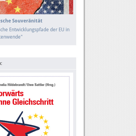
sche Souveränität
sche Entwicklungspfade der EU in
itenwende"
: