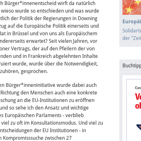
ch Bürger*innenentscheid wirft da natürlich
, wieso wurde so entschieden und was wurde
tlich der Politik der Regierungen in Downing
Europäi
zug auf die Europäische Politik einerseits und
Solidari
at in Brüssel und von uns als Europäischem
der "Ze
dererseits erwartet? Seit vielen Jahren, vor
oner Vertrags, der auf den Pfeilern der von
nden und in Frankreich abgelehnten Inhalte
ruiert wurde, wurde über die Notwendigkeit,
Buchtipp
zuhören, gesprochen.
en Bürger*inneninitiative wurde dabei auch
 in Richtung den Menschen auch eine konkrete
schung an die EU-Institutionen zu eröffnen
 und so sehe ich den Ansatz und wichtige
des Europäischen Parlaments - verblieb
viel zu oft im Konsultationsmodus. Und viel zu
Entscheidungen der EU Institutionen - in
en Kompromisssuche zwischen 27