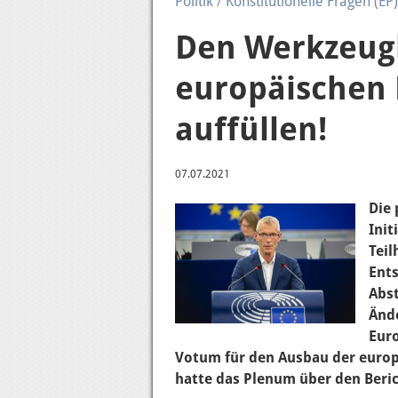
Politik
/
Konstitutionelle Fragen (EP)
Den Werkzeug
europäischen
auffüllen!
07.07.2021
Die 
Init
Teil
Ents
Abs
Änd
Euro
Votum für den Ausbau der euro
hatte das Plenum über den Beri