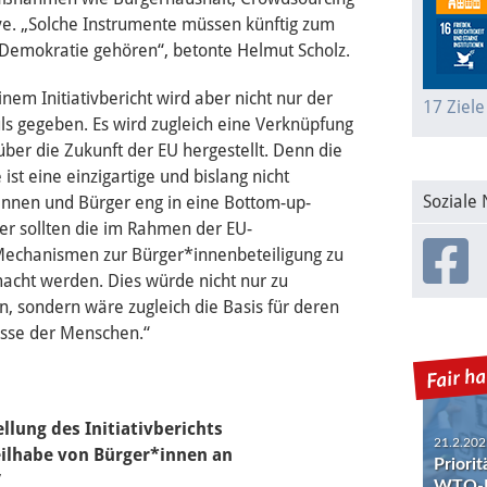
ive. „Solche Instrumente müssen künftig zum
Demokratie gehören“, betonte Helmut Scholz.
nem Initiativbericht wird aber nicht nur der
17 Ziele
ls gegeben. Es wird zugleich eine Verknüpfung
ber die Zukunft der EU hergestellt. Denn die
ist eine einzigartige und bislang nicht
Soziale
rinnen und Bürger eng in eine Bottom-up-
er sollten die im Rahmen der EU-
Mechanismen zur Bürger*innenbeteiligung zu
cht werden. Dies würde nicht nur zu
n, sondern wäre zugleich die Basis für deren
esse der Menschen.“
21.2.202
Priori
WTO-R
llung des Initiativberichts
eilhabe von Bürger*innen an
”