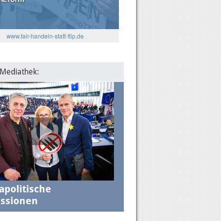
5
: Die Algorithmen und das
www.fair-handeln-statt-ttip.de
lantische Verhältnis
 Mediathek:
apolitische
ssionen