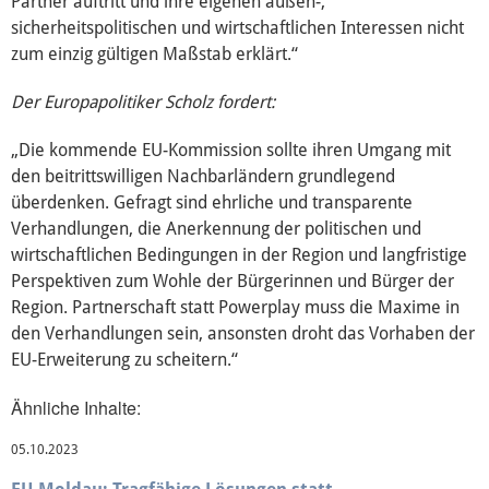
Partner auftritt und ihre eigenen außen-,
sicherheitspolitischen und wirtschaftlichen Interessen nicht
zum einzig gültigen Maßstab erklärt.“
Europäische Linkspartei
Der Europapolitiker Scholz fordert:
Interviews
„Die kommende EU-Kommission sollte ihren Umgang mit
den beitrittswilligen Nachbarländern grundlegend
überdenken. Gefragt sind ehrliche und transparente
Transparenz
Verhandlungen, die Anerkennung der politischen und
wirtschaftlichen Bedingungen in der Region und langfristige
Über mich
Perspektiven zum Wohle der Bürgerinnen und Bürger der
Region. Partnerschaft statt Powerplay muss die Maxime in
Vor Ort
den Verhandlungen sein, ansonsten droht das Vorhaben der
EU-Erweiterung zu scheitern.“
Kontakt
Ähnliche Inhalte:
Reden
05.10.2023
Termine