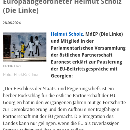
Europaabgeordneter Helmut Scholz
(Die Linke)
Wahl 2019
28.06.2024
Wahl 2014
Helmut Scholz
, MdEP (Die Linke)
und Mitglied in der
Parlamentarischen Versammlung
ACTA
der östlichen Partnerschaft
Euronest erklärt zur Pausierung
FlickR/ Clara
der EU-Beitrittsgespräche mit
Internationaler Handel (EP)
FlickR/ Clara
Georgien:
„Der Beschluss der Staats- und Regierungschefs ist ein
Konstitutionelle Fragen (EP)
herber Rückschlag für die östliche Partnerschaft der EU.
Georgien hat in den vergangenen Jahren mutige Fortschritte
TTIP
zur Demokratisierung und dem Aufbau einer tragfähigen
Partnerschaft mit der EU gemacht. Die Integration des
Landes kann nur gelingen, wenn die EU als zuverlässiger
Auswärtige Angelegenheiten (EP)