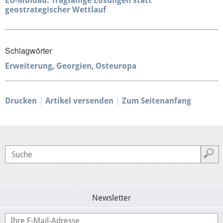
EU-Moldau: Tragfähige Lösungen statt
geostrategischer Wettlauf
Presse
Schlagwörter
Mediathek
Erweiterung
Georgien
Osteuropa
Drucken
Artikel versenden
Zum Seitenanfang
Newsletter