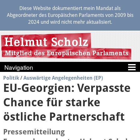
Diese Website dokumentiert mein Mandat als
Abgeordneter des Europäischen Parlaments von 2009 bis
2024 und wird nicht mehr aktualisiert.
Politik
/
Auswärtige Angelegenheiten (EP)
Blog
EU-Georgien: Verpasste
Berichte
Chance für starke
Politik
östliche Partnerschaft
Pressemitteilung
Positionen