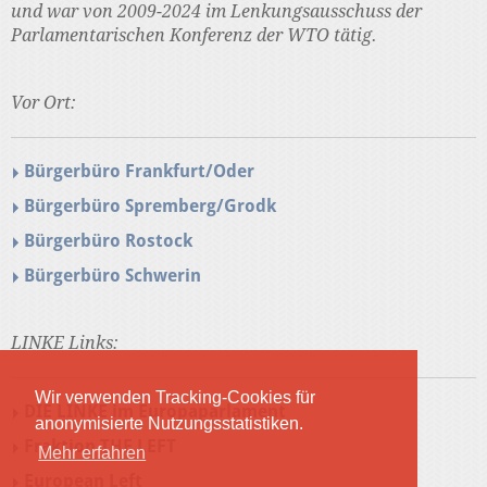
und war von 2009-2024 im Lenkungsausschuss der
Parlamentarischen Konferenz der WTO tätig.
Vor Ort:
Bürgerbüro Frankfurt/Oder
Bürgerbüro Spremberg/Grodk
Bürgerbüro Rostock
Bürgerbüro Schwerin
LINKE Links:
Wir verwenden Tracking-Cookies für
DIE LINKE im Europaparlament
anonymisierte Nutzungsstatistiken.
Fraktion THE LEFT
Mehr erfahren
European Left