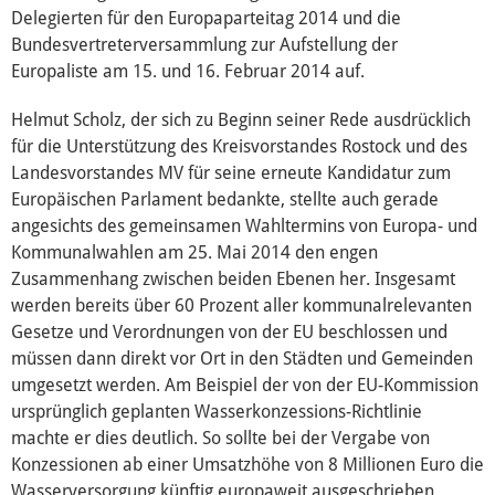
Über mich
Delegierten für den Europaparteitag 2014 und die
Bundesvertreterversammlung zur Aufstellung der
Vor Ort
Europaliste am 15. und 16. Februar 2014 auf.
Helmut Scholz, der sich zu Beginn seiner Rede ausdrücklich
für die Unterstützung des Kreisvorstandes Rostock und des
Brandenburg
Landesvorstandes MV für seine erneute Kandidatur zum
Europäischen Parlament bedankte, stellte auch gerade
Mecklenburg-Vorpommern
angesichts des gemeinsamen Wahltermins von Europa- und
Kommunalwahlen am 25. Mai 2014 den engen
Zusammenhang zwischen beiden Ebenen her. Insgesamt
Kontakt
werden bereits über 60 Prozent aller kommunalrelevanten
Gesetze und Verordnungen von der EU beschlossen und
Reden
müssen dann direkt vor Ort in den Städten und Gemeinden
umgesetzt werden. Am Beispiel der von der EU-Kommission
ursprünglich geplanten Wasserkonzessions-Richtlinie
Termine
machte er dies deutlich. So sollte bei der Vergabe von
Konzessionen ab einer Umsatzhöhe von 8 Millionen Euro die
Presse
Wasserversorgung künftig europaweit ausgeschrieben