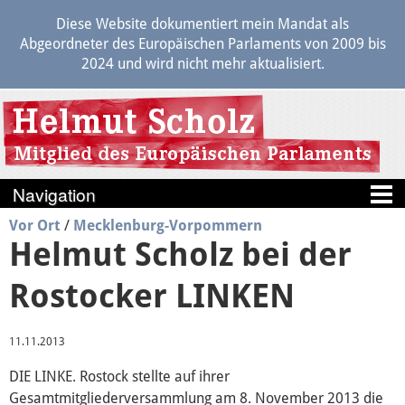
Diese Website dokumentiert mein Mandat als
Abgeordneter des Europäischen Parlaments von 2009 bis
2024 und wird nicht mehr aktualisiert.
Vor Ort
/
Mecklenburg-Vorpommern
Blog
Helmut Scholz bei der
Berichte
Rostocker LINKEN
Politik
11.11.2013
Transparenz
DIE LINKE. Rostock stellte auf ihrer
Gesamtmitgliederversammlung am 8. November 2013 die