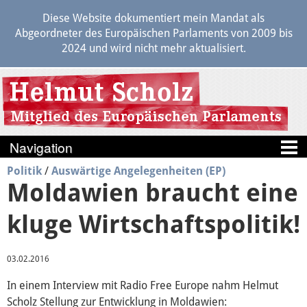
Diese Website dokumentiert mein Mandat als
Abgeordneter des Europäischen Parlaments von 2009 bis
2024 und wird nicht mehr aktualisiert.
Politik
/
Auswärtige Angelegenheiten (EP)
Blog
Moldawien braucht eine
Berichte
kluge Wirtschaftspolitik!
Politik
03.02.2016
In einem Interview mit Radio Free Europe nahm Helmut
Positionen
Scholz Stellung zur Entwicklung in Moldawien: