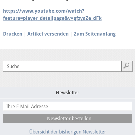
https://www.youtube.com/watch?
Wahl 2019
feature=player_detailpage&v=gfzyaZe_dFk
Drucken
Artikel versenden
Zum Seitenanfang
Wahl 2014
ACTA
Internationaler Handel (EP)
Newsletter
Konstitutionelle Fragen (EP)
TTIP
Übersicht der bisherigen Newsletter
Auswärtige Angelegenheiten (EP)