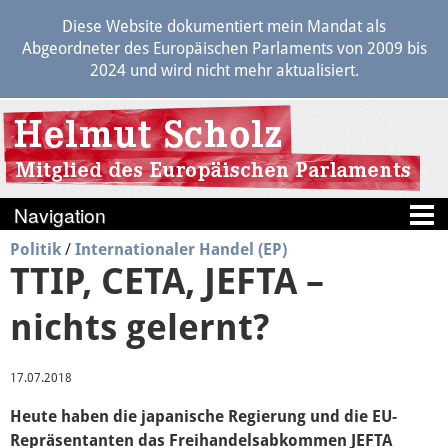
Diese Website dokumentiert mein Mandat als
Abgeordneter des Europäischen Parlaments von 2009 bis
2024 und wird nicht mehr aktualisiert.
Politik
/
Internationaler Handel (EP)
Blog
TTIP, CETA, JEFTA –
Berichte
nichts gelernt?
Politik
17.07.2018
Heute haben die japanische Regierung und die EU-
Positionen
Repräsentanten das Freihandelsabkommen JEFTA