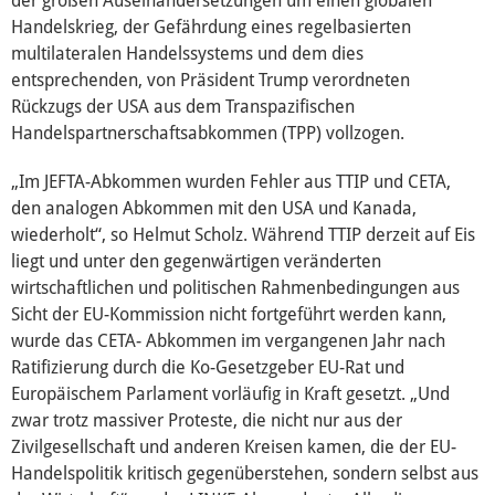
der großen Auseinandersetzungen um einen globalen
Handelskrieg, der Gefährdung eines regelbasierten
multilateralen Handelssystems und dem dies
Presse
entsprechenden, von Präsident Trump verordneten
Rückzugs der USA aus dem Transpazifischen
Mediathek
Handelspartnerschaftsabkommen (TPP) vollzogen.
„Im JEFTA-Abkommen wurden Fehler aus TTIP und CETA,
den analogen Abkommen mit den USA und Kanada,
wiederholt“, so Helmut Scholz. Während TTIP derzeit auf Eis
liegt und unter den gegenwärtigen veränderten
wirtschaftlichen und politischen Rahmenbedingungen aus
Sicht der EU-Kommission nicht fortgeführt werden kann,
wurde das CETA- Abkommen im vergangenen Jahr nach
Ratifizierung durch die Ko-Gesetzgeber EU-Rat und
Europäischem Parlament vorläufig in Kraft gesetzt. „Und
zwar trotz massiver Proteste, die nicht nur aus der
Zivilgesellschaft und anderen Kreisen kamen, die der EU-
Handelspolitik kritisch gegenüberstehen, sondern selbst aus