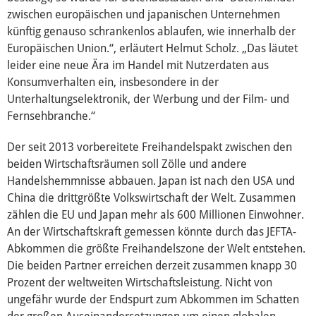
zwischen europäischen und japanischen Unternehmen
künftig genauso schrankenlos ablaufen, wie innerhalb der
Europäische Linkspartei
Europäischen Union.“, erläutert Helmut Scholz. „Das läutet
leider eine neue Ära im Handel mit Nutzerdaten aus
Konsumverhalten ein, insbesondere in der
Interviews
Unterhaltungselektronik, der Werbung und der Film- und
Fernsehbranche.“
Transparenz
Der seit 2013 vorbereitete Freihandelspakt zwischen den
beiden Wirtschaftsräumen soll Zölle und andere
Über mich
Handelshemmnisse abbauen. Japan ist nach den USA und
China die drittgrößte Volkswirtschaft der Welt. Zusammen
Vor Ort
zählen die EU und Japan mehr als 600 Millionen Einwohner.
An der Wirtschaftskraft gemessen könnte durch das JEFTA-
Kontakt
Abkommen die größte Freihandelszone der Welt entstehen.
Die beiden Partner erreichen derzeit zusammen knapp 30
Reden
Prozent der weltweiten Wirtschaftsleistung. Nicht von
ungefähr wurde der Endspurt zum Abkommen im Schatten
Termine