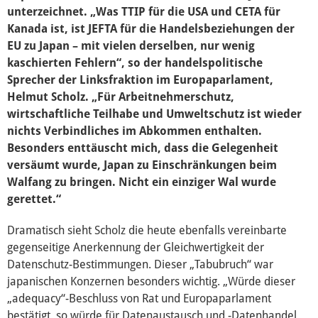
unterzeichnet. „Was TTIP für die USA und CETA für
Kanada ist, ist JEFTA für die Handelsbeziehungen der
Wahl 2019
EU zu Japan – mit vielen derselben, nur wenig
kaschierten Fehlern“, so der handelspolitische
Sprecher der Linksfraktion im Europaparlament,
Wahl 2014
Helmut Scholz. „Für Arbeitnehmerschutz,
wirtschaftliche Teilhabe und Umweltschutz ist wieder
ACTA
nichts Verbindliches im Abkommen enthalten.
Besonders enttäuscht mich, dass die Gelegenheit
versäumt wurde, Japan zu Einschränkungen beim
Internationaler Handel (EP)
Walfang zu bringen. Nicht ein einziger Wal wurde
gerettet.“
Konstitutionelle Fragen (EP)
Dramatisch sieht Scholz die heute ebenfalls vereinbarte
gegenseitige Anerkennung der Gleichwertigkeit der
Datenschutz-Bestimmungen. Dieser „Tabubruch“ war
TTIP
japanischen Konzernen besonders wichtig. „Würde dieser
„adequacy“-Beschluss von Rat und Europaparlament
Auswärtige Angelegenheiten (EP)
bestätigt, so würde für Datenaustausch und -Datenhandel