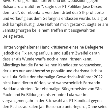
Bevölkerung zu mobilisieren und die Opposition gegen
Bolsonaro anzuführen“, sagte der PT-Politiker José Dirceu
dem „nd“, der ebenfalls von dem Urteil des STF profitierte
und vorläufig aus dem Gefängnis entlassen wurde. Lula gibt
sich kampfeslustig. „Die Haft hat mich gestärkt“, sagte er am
Samstagmorgen bei einem Treffen mit ausgewählten
Delegierten.
Hinter vorgehaltener Hand kritisieren einzelne Delegierte
jedoch die Fixierung auf Lula und äußern Zweifel daran,
dass er als Wunderwaffe noch einmal richten kann.
Allerdings hat die Partei keinen Kandidaten vorzuweisen,
der auch nur annähernd so populär und charismatisch ist
wie Lula. Sollte der ehemalige Gewerkschaftsführer 2022
nicht kandidieren dürfen, wird wahrscheinlich Fernando
Haddad antreten. Der ehemalige Bürgermeister von São
Paulo und Ex-Bildungsminister unter Lula war im
vergangenen Jahr in der Stichwahl als PT-Kandidat gegen
den Rechtsradikalen Jair Bolsonaro unterlegen. „Ohne seine