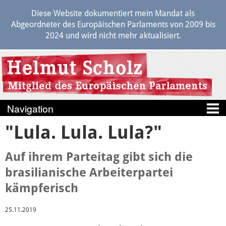
Diese Website dokumentiert mein Mandat als
Abgeordneter des Europäischen Parlaments von 2009 bis
2024 und wird nicht mehr aktualisiert.
"Lula. Lula. Lula?"
Blog
Berichte
Auf ihrem Parteitag gibt sich die
brasilianische Arbeiterpartei
Politik
kämpferisch
Transparenz
25.11.2019