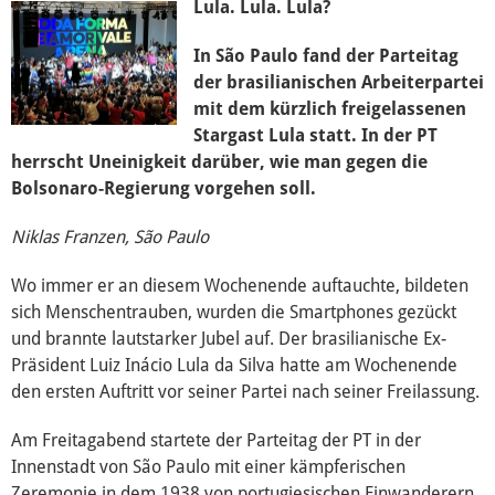
Über mich
Lula. Lula. Lula?
In São Paulo fand der Parteitag
Vor Ort
der brasilianischen Arbeiterpartei
mit dem kürzlich freigelassenen
Kontakt
Stargast Lula statt. In der PT
herrscht Uneinigkeit darüber, wie man gegen die
Reden
Bolsonaro-Regierung vorgehen soll.
Termine
Niklas Franzen, São Paulo
Wo immer er an diesem Wochenende auftauchte, bildeten
Presse
sich Menschentrauben, wurden die Smartphones gezückt
und brannte lautstarker Jubel auf. Der brasilianische Ex-
Mediathek
Präsident Luiz Inácio Lula da Silva hatte am Wochenende
den ersten Auftritt vor seiner Partei nach seiner Freilassung.
Am Freitagabend startete der Parteitag der PT in der
Innenstadt von São Paulo mit einer kämpferischen
Zeremonie in dem 1938 von portugiesischen Einwanderern