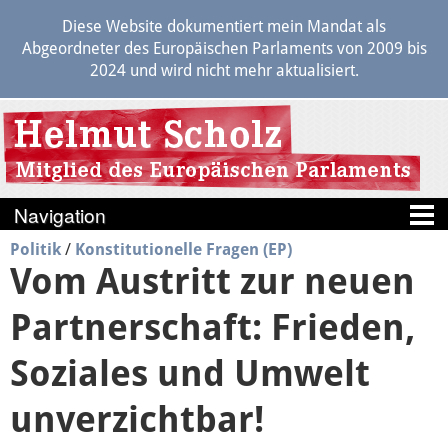
Diese Website dokumentiert mein Mandat als
Abgeordneter des Europäischen Parlaments von 2009 bis
2024 und wird nicht mehr aktualisiert.
Politik
/
Konstitutionelle Fragen (EP)
Blog
Vom Austritt zur neuen
Berichte
Partnerschaft: Frieden,
Politik
Soziales und Umwelt
unverzichtbar!
Positionen