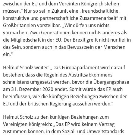
zwischen der EU und dem Vereinten Königreich stehen
müssen.“ Nur so sei in Zukunft eine „freundschaftliche,
Europäische Linkspartei
konstruktive und partnerschaftliche Zusammenarbeit“ mit
Großbritannien vorstellbar. „Wir dürfen uns nichts
vormachen: Zwei Generationen kennen nichts anderes als
Interviews
die Mitgliedschaft in der EU. Der Brexit greift nicht nur tief in
das Sein, sondern auch in das Bewusstsein der Menschen
ein.“
Transparenz
Helmut Scholz weiter: „Das Europaparlament wird darauf
Über mich
bestehen, dass die Regeln des Austrittsabkommens
schnellstens umgesetzt werden, bevor die Übergangsphase
Vor Ort
am 31. Dezember 2020 endet. Somit würde das EP auch
beeinflussen, wie die künftigen Beziehungen zwischen der
Kontakt
EU und der britischen Regierung aussehen werden.“
Reden
Helmut Scholz zu den künftigen Beziehungen zum
Vereinigten Königreich: „Das EP wird keinem Vertrag
zustimmen können, in dem Sozial- und Umweltstandards
Termine