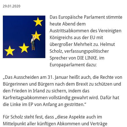
29.01.2020
Wahl 2019
Das Europäische Parlament stimmte
heute Abend dem
Austrittsabkommen des Vereinigten
Wahl 2014
Königreichs aus der EU mit
übergroßer Mehrheit zu. Helmut
Scholz, verfassungspolitischer
ACTA
Sprecher von DIE LINKE. im
Europaparlament dazu:
Internationaler Handel (EP)
„Das Ausscheiden am 31. Januar heißt auch, die Rechte von
Bürgerinnen und Bürgern nach dem Brexit zu schützen und
Konstitutionelle Fragen (EP)
den Frieden in Irland zu sichern, indem das
Karfreitagsabkommen vollständig gewahrt wird. Dafür hat
die Linke im EP von Anfang an gestritten.“
TTIP
Für Scholz steht fest, dass „diese Aspekte auch im
Mittelpunkt aller künftigen Abkommen und Verträge
Auswärtige Angelegenheiten (EP)