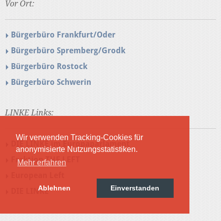
Vor Ort:
Bürgerbüro Frankfurt/Oder
Bürgerbüro Spremberg/Grodk
Bürgerbüro Rostock
Bürgerbüro Schwerin
LINKE Links:
Wir verwenden Tracking-Cookies für
DIE LINKE im Europaparlament
anonymisierte Nutzungsstatistiken.
Fraktion THE LEFT
Mehr erfahren
European Left
Ablehnen
Einverstanden
DIE LINKE