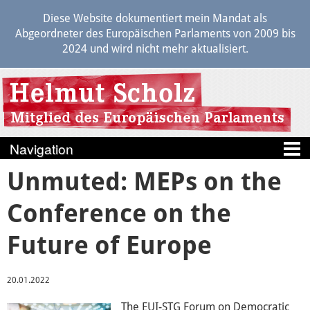
Diese Website dokumentiert mein Mandat als
Abgeordneter des Europäischen Parlaments von 2009 bis
2024 und wird nicht mehr aktualisiert.
Unmuted: MEPs on the
Blog
Conference on the
Berichte
Future of Europe
Politik
Transparenz
20.01.2022
The EUI-STG Forum on Democratic