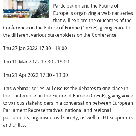
Über mich
Participation and the Future of
Europe is organizing a webinar series
Vor Ort
that will explore the outcomes of the
Conference on the Future of Europe (CoFoE), giving voice to
Kontakt
the different various stakeholders on the Conference.
Reden
Thu 27 Jan 2022 17.30 - 19.00
Thu 10 Mar 2022 17.30 - 19.00
Termine
Thu 21 Apr 2022 17.30 - 19.00
Presse
This webinar series will discuss the debates taking place in
the Conference on the Future of Europe (CoFoE), giving voice
Mediathek
to various stakeholders in a conversation between European
Parliament Representatives, national and regional
parliaments, organised civil society, as well as EU supporters
and critics.