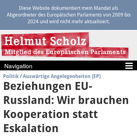
Diese Website dokumentiert mein Mandat als
Abgeordneter des Europäischen Parlaments von 2009 bis
2024 und wird nicht mehr aktualisiert.
Politik
/
Auswärtige Angelegenheiten (EP)
Blog
Beziehungen EU-
Berichte
Russland: Wir brauchen
Politik
Kooperation statt
Eskalation
Positionen