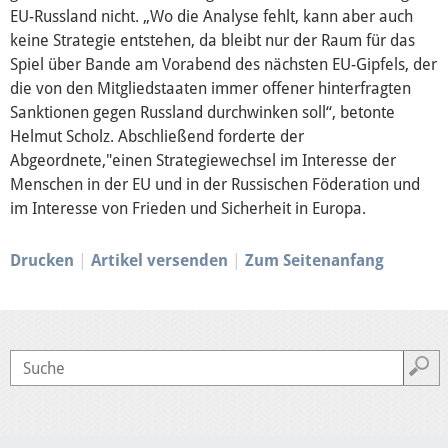
EU-Russland nicht. „Wo die Analyse fehlt, kann aber auch
keine Strategie entstehen, da bleibt nur der Raum für das
Europäische Linkspartei
Spiel über Bande am Vorabend des nächsten EU-Gipfels, der
die von den Mitgliedstaaten immer offener hinterfragten
Sanktionen gegen Russland durchwinken soll“, betonte
Interviews
Helmut Scholz. Abschließend forderte der
Abgeordnete,"einen Strategiewechsel im Interesse der
Menschen in der EU und in der Russischen Föderation und
Transparenz
im Interesse von Frieden und Sicherheit in Europa.
Über mich
Drucken
Artikel versenden
Zum Seitenanfang
Vor Ort
Kontakt
Reden
Termine