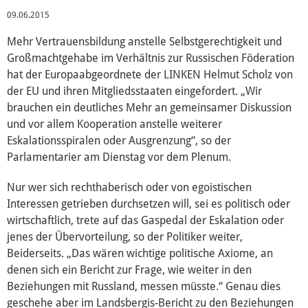
09.06.2015
Wahl 2019
Mehr Vertrauensbildung anstelle Selbstgerechtigkeit und
Großmachtgehabe im Verhältnis zur Russischen Föderation
hat der Europaabgeordnete der LINKEN Helmut Scholz von
Wahl 2014
der EU und ihren Mitgliedsstaaten eingefordert. „Wir
brauchen ein deutliches Mehr an gemeinsamer Diskussion
und vor allem Kooperation anstelle weiterer
ACTA
Eskalationsspiralen oder Ausgrenzung“, so der
Parlamentarier am Dienstag vor dem Plenum.
Internationaler Handel (EP)
Nur wer sich rechthaberisch oder von egoistischen
Interessen getrieben durchsetzen will, sei es politisch oder
Konstitutionelle Fragen (EP)
wirtschaftlich, trete auf das Gaspedal der Eskalation oder
jenes der Übervorteilung, so der Politiker weiter,
Beiderseits. „Das wären wichtige politische Axiome, an
TTIP
denen sich ein Bericht zur Frage, wie weiter in den
Beziehungen mit Russland, messen müsste.“ Genau dies
Auswärtige Angelegenheiten (EP)
geschehe aber im Landsbergis-Bericht zu den Beziehungen