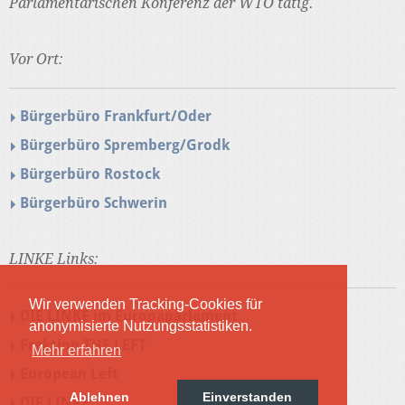
Parlamentarischen Konferenz der WTO tätig.
Vor Ort:
Bürgerbüro Frankfurt/Oder
Bürgerbüro Spremberg/Grodk
Bürgerbüro Rostock
Bürgerbüro Schwerin
LINKE Links:
Wir verwenden Tracking-Cookies für
DIE LINKE im Europaparlament
anonymisierte Nutzungsstatistiken.
Fraktion THE LEFT
Mehr erfahren
European Left
Ablehnen
Einverstanden
DIE LINKE