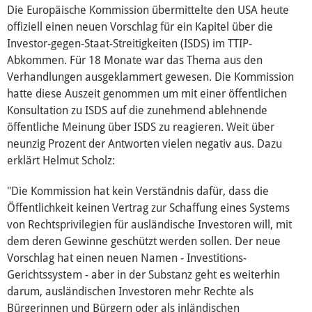
Die Europäische Kommission übermittelte den USA heute
offiziell einen neuen Vorschlag für ein Kapitel über die
Wahl 2019
Investor-gegen-Staat-Streitigkeiten (ISDS) im TTIP-
Abkommen. Für 18 Monate war das Thema aus den
Verhandlungen ausgeklammert gewesen. Die Kommission
Wahl 2014
hatte diese Auszeit genommen um mit einer öffentlichen
Konsultation zu ISDS auf die zunehmend ablehnende
ACTA
öffentliche Meinung über ISDS zu reagieren. Weit über
neunzig Prozent der Antworten vielen negativ aus. Dazu
erklärt Helmut Scholz:
Internationaler Handel (EP)
"Die Kommission hat kein Verständnis dafür, dass die
Öffentlichkeit keinen Vertrag zur Schaffung eines Systems
Konstitutionelle Fragen (EP)
von Rechtsprivilegien für ausländische Investoren will, mit
dem deren Gewinne geschützt werden sollen. Der neue
Vorschlag hat einen neuen Namen - Investitions-
TTIP
Gerichtssystem - aber in der Substanz geht es weiterhin
darum, ausländischen Investoren mehr Rechte als
Auswärtige Angelegenheiten (EP)
Bürgerinnen und Bürgern oder als inländischen