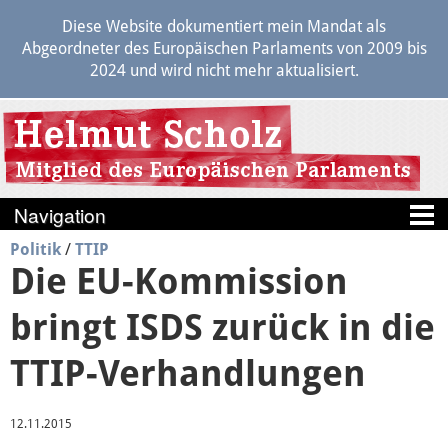
Diese Website dokumentiert mein Mandat als
Abgeordneter des Europäischen Parlaments von 2009 bis
2024 und wird nicht mehr aktualisiert.
Politik
/
TTIP
Blog
Die EU-Kommission
Berichte
bringt ISDS zurück in die
Politik
TTIP-Verhandlungen
12.11.2015
Positionen