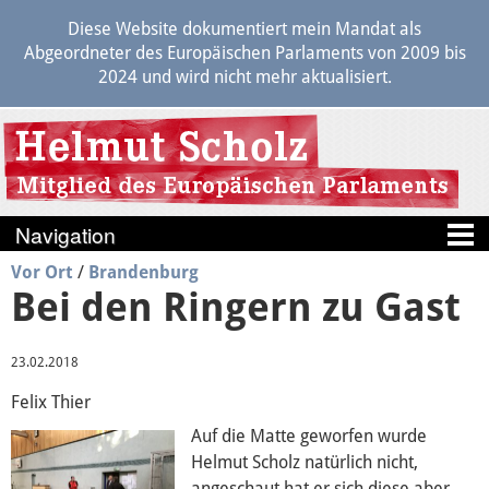
Diese Website dokumentiert mein Mandat als
Abgeordneter des Europäischen Parlaments von 2009 bis
2024 und wird nicht mehr aktualisiert.
Vor Ort
/
Brandenburg
Blog
Bei den Ringern zu Gast
Berichte
23.02.2018
Politik
Felix Thier
Auf die Matte geworfen wurde
Transparenz
Helmut Scholz natürlich nicht,
angeschaut hat er sich diese aber