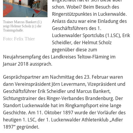
Über mich
schon. Wobei? Beim Besuch des
Ringerstützpunktes in Luckenwalde.
Vor Ort
Anlass dazu war eine Einladung des
Trainer Marcus Bankert (l.)
zeigt Helmut Scholz (r.) die
Geschäftsführers des 1.
Trainingshalle.
Luckenwalder Sportclubs (1.LSC), Erik
Felix Thier
Brandenburg
Scheidler, der Helmut Scholz
gegenüber diese zum
Neujahrsempfang des Landkreises Teltow-Fläming im
Mecklenburg-Vorpommern
Januar 2018 aussprach.
Gesprächspartner am Nachmittag des 23. Februar waren
Kontakt
dann Vereinspräsident Jörn Levermann, Vizepräsident und
Geschäftsführer Erik Scheidler und Marcus Bankert,
Reden
Sichtungstrainer des Ringer-Verbandes Brandenburg. Der
Standort Luckenwalde hat im Ringkampfsport eine lange
Termine
Geschichte. Am 11. Oktober 1897 wurde der Vorläufer des
heutigen 1. LSC, der 1. Luckenwalder Athletenklub „Adler
1897“ gegründet.
Presse