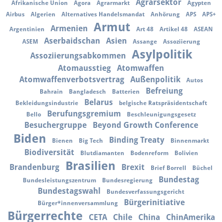
Agrarsektor
Afrikanische Union
Agora
Agrarmarkt
Ägypten
Airbus
Algerien
Alternatives Handelsmandat
Anhörung
APS
APS+
Armut
Armenien
Argentinien
Art 48
Artikel 48
ASEAN
Aserbaidschan
Asien
ASEM
Assange
Assoziierung
Asylpolitik
Assoziierungsabkommen
Atomausstieg
Atomwaffen
Atomwaffenverbotsvertrag
Außenpolitik
Autos
Befreiung
Bahrain
Bangladesch
Batterien
Belarus
Bekleidungsindustrie
belgische Ratspräsidentschaft
Berufungsgremium
Bello
Beschleunigungsgesetz
Besuchergruppe
Beyond Growth Conference
Biden
Binding Treaty
Bienen
Big Tech
Binnenmarkt
Biodiversität
Blutdiamanten
Bodenreform
Bolivien
Brasilien
Brandenburg
Brexit
Brief Borrell
Büchel
Bundestag
Bundesleistungszentrum
Bundesregierung
Bundestagswahl
Bundesverfassungsgericht
Bürgerinitiative
Bürger*innenversammlung
Bürgerrechte
CETA
Chile
China
ChinAmerika