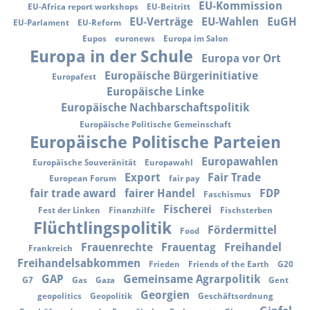
EU-Kommission
EU-Africa report workshops
EU-Beitritt
EU-Verträge
EU-Wahlen
EuGH
EU-Parlament
EU-Reform
Eupos
euronews
Europa im Salon
Europa in der Schule
Europa vor Ort
Europäische Bürgerinitiative
Europafest
Europäische Linke
Europäische Nachbarschaftspolitik
Europäische Politische Gemeinschaft
Europäische Politische Parteien
Europawahlen
Europäische Souveränität
Europawahl
Export
Fair Trade
European Forum
fair pay
fair trade award
fairer Handel
FDP
Faschismus
Fischerei
Fest der Linken
Finanzhilfe
Fischsterben
Flüchtlingspolitik
Fördermittel
Food
Frauenrechte
Frauentag
Freihandel
Frankreich
Freihandelsabkommen
Frieden
Friends of the Earth
G20
GAP
Gemeinsame Agrarpolitik
G7
Gas
Gaza
Gent
Georgien
geopolitics
Geopolitik
Geschäftsordnung