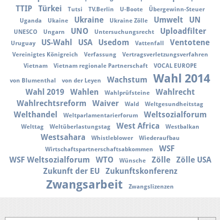
TTIP
Türkei
Tutsi
TV.Berlin
U-Boote
Übergewinn-Steuer
Ukraine
Umwelt
UN
Uganda
Ukaine
Ukraine Zölle
UNO
Uploadfilter
UNESCO
Ungarn
Untersuchungsrecht
US-Wahl
USA
Usedom
Ventotene
Uruguay
Vattenfall
Vereinigtes Königreich
Verfassung
Vertragsverletzungsverfahren
Vietnam
Vietnam regionale Partnerschaft
VOCAL EUROPE
Wahl 2014
Wachstum
von Blumenthal
von der Leyen
Wahl 2019
Wahlen
Wahlrecht
Wahlprüfsteine
Wahlrechtsreform
Waiver
Wald
Weltgesundheitstag
Welthandel
Weltsozialforum
Weltparlamentarierforum
West Africa
Welttag
Weltüberlastungstag
Westbalkan
Westsahara
Whistleblower
Wiederaufbau
WSF
Wirtschaftspartnerschaftsabkommen
WSF Weltsozialforum
WTO
Zölle
Zölle USA
Wünsche
Zukunft der EU
Zukunftskonferenz
Zwangsarbeit
Zwangslizenzen