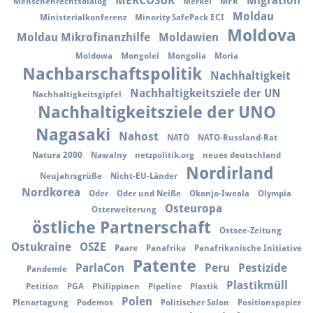
MERCOSUR
Migration
Menschenrechtsdialog
Merkel
MFR
Moldau
Ministerialkonferenz
Minority SafePack ECI
Moldova
Moldau Mikrofinanzhilfe
Moldawien
Moldowa
Mongolei
Mongolia
Moria
Nachbarschaftspolitik
Nachhaltigkeit
Nachhaltigkeitsziele der UN
Nachhaltigkeitsgipfel
Nachhaltigkeitsziele der UNO
Nagasaki
Nahost
NATO
NATO-Russland-Rat
Natura 2000
Nawalny
netzpolitik.org
neues deutschland
Nordirland
Neujahrsgrüße
Nicht-EU-Länder
Nordkorea
Oder
Oder und Neiße
Okonjo-Iweala
Olympia
Osteuropa
Osterweiterung
östliche Partnerschaft
Ostsee-Zeitung
Ostukraine
OSZE
Paare
Panafrika
Panafrikanische Initiative
Patente
ParlaCon
Peru
Pestizide
Pandemie
Plastikmüll
Petition
PGA
Philippinen
Pipeline
Plastik
Polen
Plenartagung
Podemos
Politischer Salon
Positionspapier