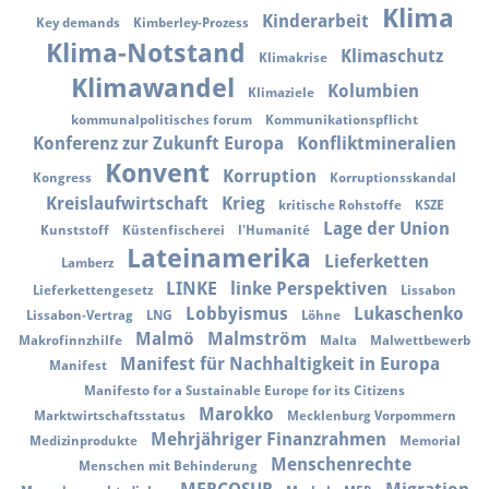
Klima
Kinderarbeit
Key demands
Kimberley-Prozess
Klima-Notstand
Klimaschutz
Klimakrise
Klimawandel
Kolumbien
Klimaziele
kommunalpolitisches forum
Kommunikationspflicht
Konferenz zur Zukunft Europa
Konfliktmineralien
Konvent
Korruption
Kongress
Korruptionsskandal
Kreislaufwirtschaft
Krieg
kritische Rohstoffe
KSZE
Lage der Union
Kunststoff
Küstenfischerei
l'Humanité
Lateinamerika
Lieferketten
Lamberz
LINKE
linke Perspektiven
Lieferkettengesetz
Lissabon
Lobbyismus
Lukaschenko
Lissabon-Vertrag
LNG
Löhne
Malmö
Malmström
Makrofinnzhilfe
Malta
Malwettbewerb
Manifest für Nachhaltigkeit in Europa
Manifest
Manifesto for a Sustainable Europe for its Citizens
Marokko
Marktwirtschaftsstatus
Mecklenburg Vorpommern
Mehrjähriger Finanzrahmen
Medizinprodukte
Memorial
Menschenrechte
Menschen mit Behinderung