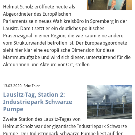
Über mich
Helmut Scholz eröffnete heute als
Abgeordneter des Europäischen
Vor Ort
Parlaments sein neues Wahlkreisbüro in Spremberg in der
Lausitz. Damit setzt er ein deutliches politisches
Kontakt
Präsenzsignal in einer Region, die wie kaum eine andere
vom Strukturwandel betroffen ist. Der Europaabgeordnete
Reden
sieht hier klar eine europäische Dimension für diese
Mammutaufgabe und wird sich dieser, unterstützend für die
Termine
Akteurinnen und Akteure vor Ort, stellen ...
Presse
13.03.2020, Felix Thier
Lausitz-Tag, Station 2:
Mediathek
Industriepark Schwarze
Pumpe
Zweite Station des Lausitz-Tages von
Helmut Scholz war der gigantische Industriepark Schwarze
Pumpe. Der Industriepark Schwarze Pumpe liegt auf der