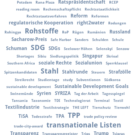
Ratspräsidentschaft
Potsdam
Rana Plaza
RCEP
reading room
Rechenschaftspflicht
Rechtsstaatlichkeit
Reform
Rechtsstaatsverfahren
Reformen
regulatorische Kooperation
right2water
Rodungen
Rohstoffe
Russland
Rohingya
RoP
Rügen
Rumänien
Sacharow-Preis
Safe Harbor
Sanders
Schulden
Schule
SDG
Schuman
SDGs
Seelower Höhen
Selenskyi
Senzow
Singapur
Shortages
Sibiu
Siedlungspolitik
Skrioal
soziale Rechte
Sozialunion
Southern Africa
Sperrklausel
Stahl
Stahlrunde
Strafzölle
Spitzenkandidaten
Steuern
Streikrecht
Studientage
study
Subventionen
Südkorea
Sustainable Development Goals
sustainable development
Syrien
SYRIZA
Swinemünde
Tag der Arbeit
Tagesspiegel
Tansania
Taxonomie
TDI
Technologierat
Terminal
Textil
Textilindustrie
Textilstrategie
THE LEFT
Tierschutz
Tierwohl
TPP
TiSA
TPA
Todesstrafe
trade policy review
transnationale Listen
trade-city-award
Transparenz
Trump
Transparenzregister
Trips
Tsipras