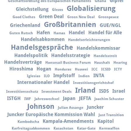
Gipfel
Geschäftsordnung des Europäischen Parlaments
Ghana
Globalisierung
Gleichstellung
Glezos
Green Deal
Good Clothes
Green New Deal
Greenpeace
Großbritannien
Griechenland
GUE/NGL
Hafen
Handel
Handel für Alle
Guten Rutsch
Hamas
Handelsabkommen
Handelserleichterungen
Handelsgespräche
Handelskommissar
Handelspolitik
Handelsstrategie
Handelsstreit
Handelsverträge
Hansesail Business Forum
Haushalt
Hearing
Hiroshima
Hogan
Honduras
Huawei
ICC
ICSID
ICTY
Impfstoff
INTA
Iglesias
ILO
Indien
Internationaler Handel
Investitionsgerichtshof
Irland
ISDS
Israel
Investitionsschutz
Investment Deals
ISTGH
Japan
JEFTA
IWF
Jahreswechsel
Joachim Schuster
Johnson
Juncker
Julian Assange
Juncker Europäische Kommission Wahl
Just Transition
Kampala-Amendments
Kapitol
Kambodscha
Karfreitagsabkommen
Kasachstan
Katar-Gate
Kernwaffen