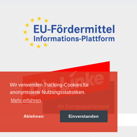
Wir verwenden Tracking-Cookies für
anonymisierte Nutzungsstatistiken.
Mehr erfahren
Ablehnen
Einverstanden