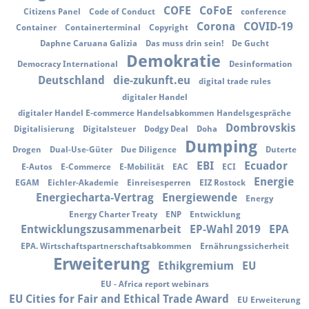
COFE
CoFoE
Citizens Panel
Code of Conduct
conference
Corona
COVID-19
Container
Containerterminal
Copyright
Daphne Caruana Galizia
Das muss drin sein!
De Gucht
Demokratie
Democracy International
Desinformation
Deutschland
die-zukunft.eu
digital trade rules
digitaler Handel
digitaler Handel E-commerce Handelsabkommen Handelsgespräche
Dombrovskis
Digitalisierung
Digitalsteuer
Dodgy Deal
Doha
Dumping
Drogen
Dual-Use-Güter
Due Diligence
Duterte
EBI
Ecuador
E-Autos
E-Commerce
E-Mobilität
EAC
ECI
Energie
EGAM
Eichler-Akademie
Einreisesperren
EIZ Rostock
Energiecharta-Vertrag
Energiewende
Energy
Energy Charter Treaty
ENP
Entwicklung
Entwicklungszusammenarbeit
EP-Wahl 2019
EPA
EPA. Wirtschaftspartnerschaftsabkommen
Ernährungssicherheit
Erweiterung
Ethikgremium
EU
EU - Africa report webinars
EU Cities for Fair and Ethical Trade Award
EU Erweiterung