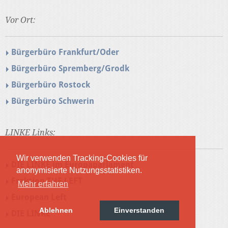
Vor Ort:
Bürgerbüro Frankfurt/Oder
Bürgerbüro Spremberg/Grodk
Bürgerbüro Rostock
Bürgerbüro Schwerin
LINKE Links:
Wir verwenden Tracking-Cookies für
DIE LINKE im Europaparlament
anonymisierte Nutzungsstatistiken.
Fraktion THE LEFT
Mehr erfahren
European Left
Ablehnen
Einverstanden
DIE LINKE