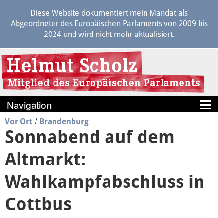
Diese Website dokumentiert mein Mandat als
Abgeordneter des Europäischen Parlaments von 2009 bis
2024 und wird nicht mehr aktualisiert.
Vor Ort
/
Brandenburg
Blog
Sonnabend auf dem
Berichte
Altmarkt:
Politik
Wahlkampfabschluss in
Transparenz
Cottbus