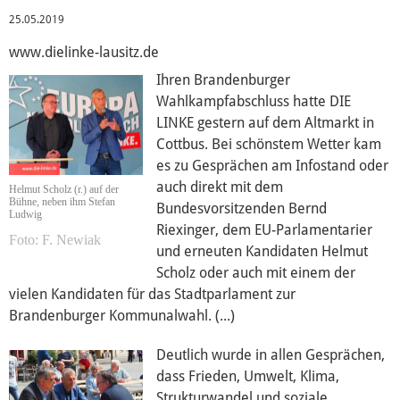
Über mich
25.05.2019
Vor Ort
www.dielinke-lausitz.de
Ihren Brandenburger
Wahlkampfabschluss hatte DIE
Brandenburg
LINKE gestern auf dem Altmarkt in
Cottbus. Bei schönstem Wetter kam
es zu Gesprächen am Infostand oder
Mecklenburg-Vorpommern
auch direkt mit dem
Helmut Scholz (r.) auf der
Bühne, neben ihm Stefan
Bundesvorsitzenden Bernd
Ludwig
Riexinger, dem EU-Parlamentarier
Kontakt
F. Newiak
und erneuten Kandidaten Helmut
Scholz oder auch mit einem der
Reden
vielen Kandidaten für das Stadtparlament zur
Brandenburger Kommunalwahl. (...)
Termine
Deutlich wurde in allen Gesprächen,
dass Frieden, Umwelt, Klima,
Presse
Strukturwandel und soziale