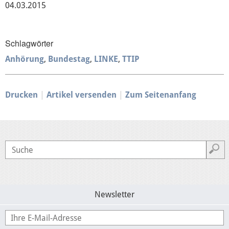
04.03.2015
Europäische Linkspartei
Schlagwörter
Anhörung
Bundestag
LINKE
TTIP
Interviews
Drucken
Artikel versenden
Zum Seitenanfang
Transparenz
Über mich
Vor Ort
Kontakt
Newsletter
Reden
Termine