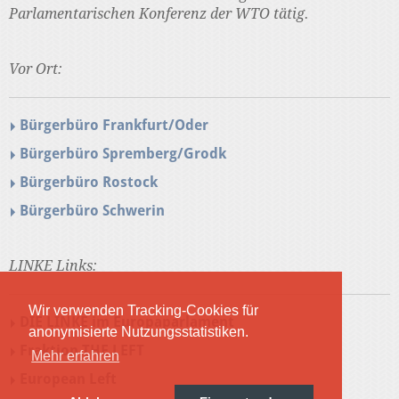
Parlamentarischen Konferenz der WTO tätig.
Vor Ort:
Bürgerbüro Frankfurt/Oder
Bürgerbüro Spremberg/Grodk
Bürgerbüro Rostock
Bürgerbüro Schwerin
LINKE Links:
Wir verwenden Tracking-Cookies für
DIE LINKE im Europaparlament
anonymisierte Nutzungsstatistiken.
Fraktion THE LEFT
Mehr erfahren
European Left