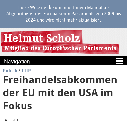
Diese Website dokumentiert mein Mandat als
Abgeordneter des Europäischen Parlaments von 2009 bis
2024 und wird nicht mehr aktualisiert.
Politik
/
TTIP
Blog
Freihandelsabkommen
Berichte
der EU mit den USA im
Politik
Fokus
14.03.2015
Positionen