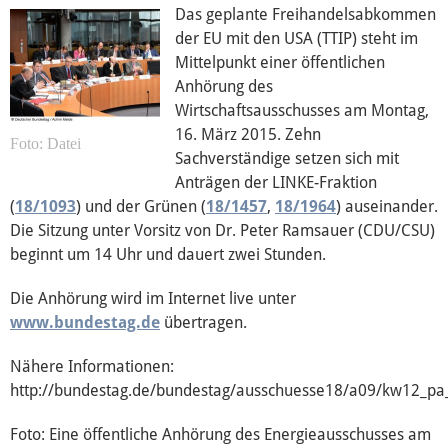
Das geplante Freihandelsabkommen
der EU mit den USA (TTIP) steht im
Wahl 2019
Mittelpunkt einer öffentlichen
Anhörung des
Wirtschaftsausschusses am Montag,
Wahl 2014
16. März 2015. Zehn
Datei
Sachverständige setzen sich mit
ACTA
Anträgen der LINKE-Fraktion
(
18/1093
) und der Grünen (
18/1457
,
18/1964
) auseinander.
Die Sitzung unter Vorsitz von Dr. Peter Ramsauer (CDU/CSU)
Internationaler Handel (EP)
beginnt um 14 Uhr und dauert zwei Stunden.
Die Anhörung wird im Internet live unter
Konstitutionelle Fragen (EP)
www.bundestag.de
übertragen.
Nähere Informationen:
TTIP
http://bundestag.de/bundestag/ausschuesse18/a09/kw12_pa
Foto: Eine öffentliche Anhörung des Energieausschusses am
Auswärtige Angelegenheiten (EP)