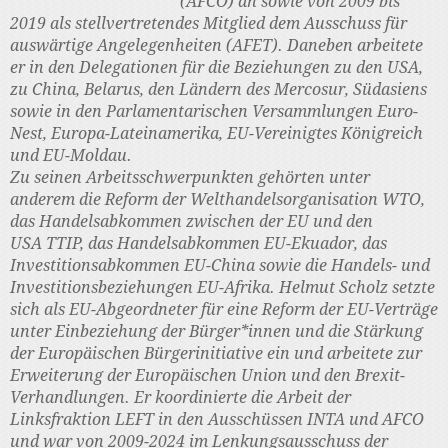
(AFCO) an sowie von 2009 bis
2019 als stellvertretendes Mitglied dem Ausschuss für
auswärtige Angelegenheiten (AFET). Daneben arbeitete
er in den Delegationen für die Beziehungen zu den USA,
zu China, Belarus, den Ländern des Mercosur, Südasiens
sowie in den Parlamentarischen Versammlungen Euro-
Nest, Europa-Lateinamerika, EU-Vereinigtes Königreich
und EU-Moldau.
Zu seinen Arbeitsschwerpunkten gehörten unter
anderem die Reform der Welthandelsorganisation WTO,
das Handelsabkommen zwischen der EU und den
USA TTIP, das Handelsabkommen EU-Ekuador, das
Investitionsabkommen EU-China sowie die Handels- und
Investitionsbeziehungen EU-Afrika. Helmut Scholz setzte
sich als EU-Abgeordneter für eine Reform der EU-Verträge
unter Einbeziehung der Bürger*innen und die Stärkung
der Europäischen Bürgerinitiative ein und arbeitete zur
Erweiterung der Europäischen Union und den Brexit-
Verhandlungen. Er koordinierte die Arbeit der
Linksfraktion LEFT in den Ausschüssen INTA und AFCO
und war von 2009-2024 im Lenkungsausschuss der