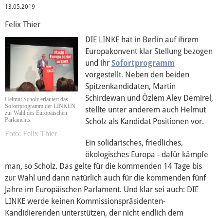
Über mich
13.05.2019
Felix Thier
Vor Ort
DIE LINKE hat in Berlin auf ihrem
Europakonvent klar Stellung bezogen
und ihr
Sofortprogramm
Brandenburg
vorgestellt. Neben den beiden
Spitzenkandidaten, Martin
Mecklenburg-Vorpommern
Schirdewan und Özlem Alev Demirel,
Helmut Scholz erläutert das
Sofortprogramm der LINKEN
stellte unter anderem auch Helmut
zur Wahl des Europäischen
Parlaments.
Scholz als Kandidat Positionen vor.
Kontakt
Felix Thier
Ein solidarisches, friedliches,
ökologisches Europa - dafür kämpfe
Reden
man, so Scholz. Das gelte für die kommenden 14 Tage bis
zur Wahl und dann natürlich auch für die kommenden fünf
Termine
Jahre im Europäischen Parlament. Und klar sei auch: DIE
LINKE werde keinen Kommissionspräsidenten-
Presse
Kandidierenden unterstützen, der nicht endlich dem