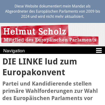
Diese Website dokumentiert mein Mandat als
Abgeordneter des Europäischen Parlaments von 2009 bis
2024 und wird nicht mehr aktualisiert.
DIE LINKE lud zum
Blog
Europakonvent
Berichte
Politik
Partei und Kandidierende stellen
primäre Wahlforderungen zur Wahl
Transparenz
des Europäischen Parlaments vor