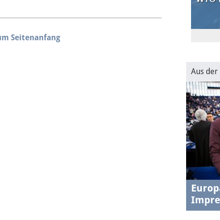
um Seitenanfang
30.1.202
USA-EU
transat
Aus der
Europ
Impre