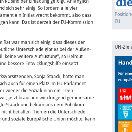
NKE sind der Einladung gefolgt. Anfänglich
d sich sehr einig. So fordern alle vier
Positio
lament ein Initiativrecht bekommt, also dass
EU
gen kann. Das ist derzeit der EU-Kommission
m Rat war man sich einig, dass dieses der
UN-Ziel
utliche Unterschiede gibt es bei der Außen-
will keine weitere Aufrüstung”, so Helmut
ine bessere Entwicklungshilfe einsetzt.
rksvorsitzenden, Sonja Staack, hätte man
ich auch für einen Platz im EU-Parlament
er wieder die Sozialunion ein. “Den
r, jetzt brauchen wir dringend gemeinsame
sagte Staack und bekam aus dem Publikum
nicht bei allen Themen die Unterschiede
he und soziale Europäische Union möchte, kann