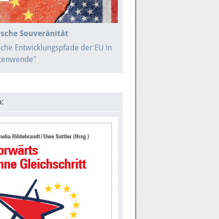
sche Souveränität
sche Entwicklungspfade der EU in
itenwende"
: