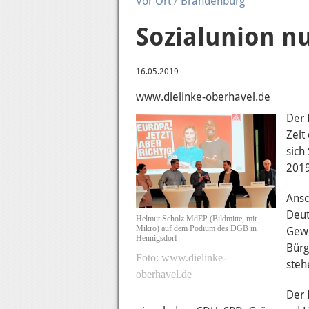
Vor Ort
/
Brandenburg
Sozialunion n
16.05.2019
www.dielinke-oberhavel.de
Der 
Zeit
sich
2019
Ansc
Deut
Helmut Scholz MdEP (Bildmitte, mit
Mikro) auf dem Podium des DGB in
Gewe
Hennigsdorf
Bürg
www.dielinke-
steh
oberhavel.de
Der 