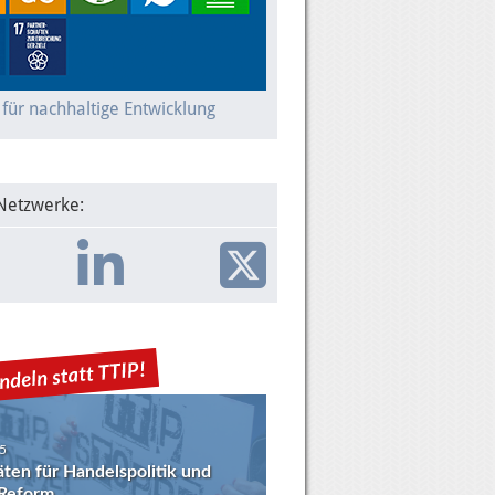
 für nachhaltige Entwicklung
 Netzwerke:
5
täten für Handelspolitik und
eform