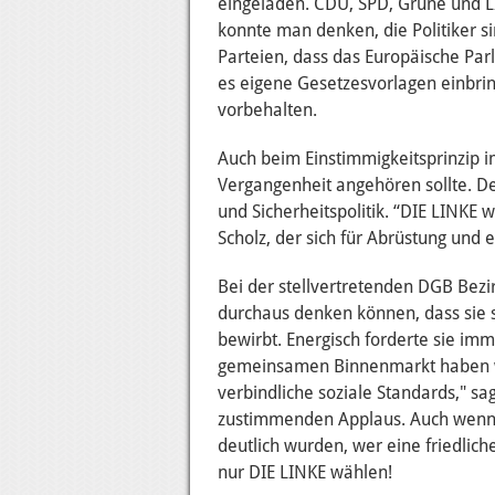
eingeladen. CDU, SPD, Grüne und LI
konnte man denken, die Politiker sin
Parteien, dass das Europäische Par
es eigene Gesetzesvorlagen einbrin
vorbehalten.
Auch beim Einstimmigkeitsprinzip i
Vergangenheit angehören sollte. De
und Sicherheitspolitik. “DIE LINKE 
Scholz, der sich für Abrüstung und e
Bei der stellvertretenden DGB Bezi
durchaus denken können, dass sie s
bewirbt. Energisch forderte sie imm
gemeinsamen Binnenmarkt haben wi
verbindliche soziale Standards," 
zustimmenden Applaus. Auch wenn 
deutlich wurden, wer eine friedlic
nur DIE LINKE wählen!