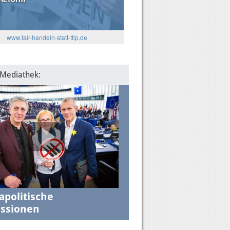
www.fair-handeln-statt-ttip.de
5
: Die Algorithmen und das
lantische Verhältnis
 Mediathek:
apolitische
ssionen