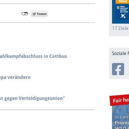
17 Ziele
Soziale
ahlkampfabschluss in Cottbus
ropa verändern
ist gegen Verteidigungsunion"
21.2.202
Priori
WTO-R