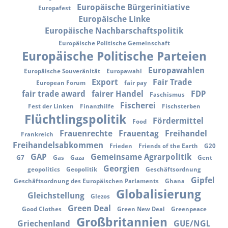
Europäische Bürgerinitiative
Europafest
Europäische Linke
Europäische Nachbarschaftspolitik
Europäische Politische Gemeinschaft
Europäische Politische Parteien
Europawahlen
Europäische Souveränität
Europawahl
Export
Fair Trade
European Forum
fair pay
fair trade award
fairer Handel
FDP
Faschismus
Fischerei
Fest der Linken
Finanzhilfe
Fischsterben
Flüchtlingspolitik
Fördermittel
Food
Frauenrechte
Frauentag
Freihandel
Frankreich
Freihandelsabkommen
Frieden
Friends of the Earth
G20
GAP
Gemeinsame Agrarpolitik
G7
Gas
Gaza
Gent
Georgien
geopolitics
Geopolitik
Geschäftsordnung
Gipfel
Geschäftsordnung des Europäischen Parlaments
Ghana
Globalisierung
Gleichstellung
Glezos
Green Deal
Good Clothes
Green New Deal
Greenpeace
Großbritannien
Griechenland
GUE/NGL