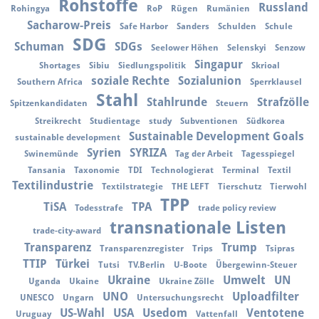
Rohstoffe
Russland
Rohingya
RoP
Rügen
Rumänien
Sacharow-Preis
Safe Harbor
Sanders
Schulden
Schule
SDG
Schuman
SDGs
Seelower Höhen
Selenskyi
Senzow
Singapur
Shortages
Sibiu
Siedlungspolitik
Skrioal
soziale Rechte
Sozialunion
Southern Africa
Sperrklausel
Stahl
Stahlrunde
Strafzölle
Spitzenkandidaten
Steuern
Streikrecht
Studientage
study
Subventionen
Südkorea
Sustainable Development Goals
sustainable development
Syrien
SYRIZA
Swinemünde
Tag der Arbeit
Tagesspiegel
Tansania
Taxonomie
TDI
Technologierat
Terminal
Textil
Textilindustrie
Textilstrategie
THE LEFT
Tierschutz
Tierwohl
TPP
TiSA
TPA
Todesstrafe
trade policy review
transnationale Listen
trade-city-award
Transparenz
Trump
Transparenzregister
Trips
Tsipras
TTIP
Türkei
Tutsi
TV.Berlin
U-Boote
Übergewinn-Steuer
Ukraine
Umwelt
UN
Uganda
Ukaine
Ukraine Zölle
UNO
Uploadfilter
UNESCO
Ungarn
Untersuchungsrecht
US-Wahl
USA
Usedom
Ventotene
Uruguay
Vattenfall