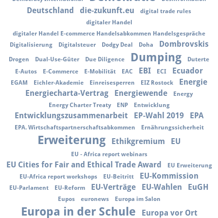
Deutschland
die-zukunft.eu
digital trade rules
digitaler Handel
digitaler Handel E-commerce Handelsabkommen Handelsgespräche
Dombrovskis
Digitalisierung
Digitalsteuer
Dodgy Deal
Doha
Dumping
Drogen
Dual-Use-Güter
Due Diligence
Duterte
EBI
Ecuador
E-Autos
E-Commerce
E-Mobilität
EAC
ECI
Energie
EGAM
Eichler-Akademie
Einreisesperren
EIZ Rostock
Energiecharta-Vertrag
Energiewende
Energy
Energy Charter Treaty
ENP
Entwicklung
Entwicklungszusammenarbeit
EP-Wahl 2019
EPA
EPA. Wirtschaftspartnerschaftsabkommen
Ernährungssicherheit
Erweiterung
Ethikgremium
EU
EU - Africa report webinars
EU Cities for Fair and Ethical Trade Award
EU Erweiterung
EU-Kommission
EU-Africa report workshops
EU-Beitritt
EU-Verträge
EU-Wahlen
EuGH
EU-Parlament
EU-Reform
Eupos
euronews
Europa im Salon
Europa in der Schule
Europa vor Ort