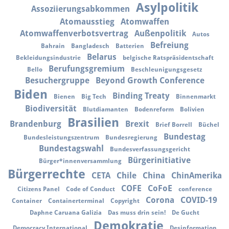
Asylpolitik
Assoziierungsabkommen
Atomausstieg
Atomwaffen
Atomwaffenverbotsvertrag
Außenpolitik
Autos
Befreiung
Bahrain
Bangladesch
Batterien
Belarus
Bekleidungsindustrie
belgische Ratspräsidentschaft
Berufungsgremium
Bello
Beschleunigungsgesetz
Besuchergruppe
Beyond Growth Conference
Biden
Binding Treaty
Bienen
Big Tech
Binnenmarkt
Biodiversität
Blutdiamanten
Bodenreform
Bolivien
Brasilien
Brandenburg
Brexit
Brief Borrell
Büchel
Bundestag
Bundesleistungszentrum
Bundesregierung
Bundestagswahl
Bundesverfassungsgericht
Bürgerinitiative
Bürger*innenversammlung
Bürgerrechte
CETA
Chile
China
ChinAmerika
COFE
CoFoE
Citizens Panel
Code of Conduct
conference
Corona
COVID-19
Container
Containerterminal
Copyright
Daphne Caruana Galizia
Das muss drin sein!
De Gucht
Demokratie
Democracy International
Desinformation