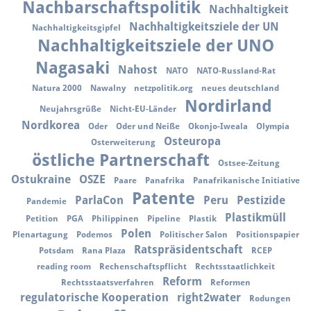
Nachbarschaftspolitik
Nachhaltigkeit
Nachhaltigkeitsziele der UN
Nachhaltigkeitsgipfel
Nachhaltigkeitsziele der UNO
Nagasaki
Nahost
NATO
NATO-Russland-Rat
Natura 2000
Nawalny
netzpolitik.org
neues deutschland
Nordirland
Neujahrsgrüße
Nicht-EU-Länder
Nordkorea
Oder
Oder und Neiße
Okonjo-Iweala
Olympia
Osteuropa
Osterweiterung
östliche Partnerschaft
Ostsee-Zeitung
Ostukraine
OSZE
Paare
Panafrika
Panafrikanische Initiative
Patente
ParlaCon
Peru
Pestizide
Pandemie
Plastikmüll
Petition
PGA
Philippinen
Pipeline
Plastik
Polen
Plenartagung
Podemos
Politischer Salon
Positionspapier
Ratspräsidentschaft
Potsdam
Rana Plaza
RCEP
reading room
Rechenschaftspflicht
Rechtsstaatlichkeit
Reform
Rechtsstaatsverfahren
Reformen
regulatorische Kooperation
right2water
Rodungen