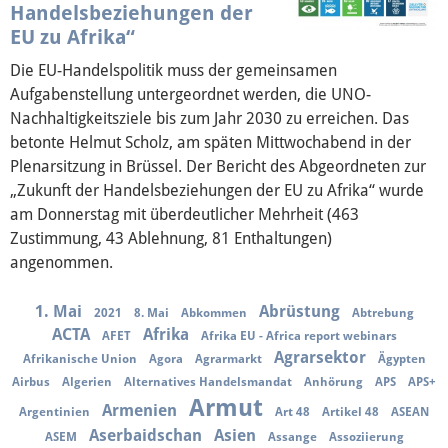
Über mich
Handelsbeziehungen der
EU zu Afrika“
Vor Ort
Die EU-Handelspolitik muss der gemeinsamen
Aufgabenstellung untergeordnet werden, die UNO-
Kontakt
Nachhaltigkeitsziele bis zum Jahr 2030 zu erreichen. Das
betonte Helmut Scholz, am späten Mittwochabend in der
Reden
Plenarsitzung in Brüssel. Der Bericht des Abgeordneten zur
„Zukunft der Handelsbeziehungen der EU zu Afrika“ wurde
Termine
am Donnerstag mit überdeutlicher Mehrheit (463
Zustimmung, 43 Ablehnung, 81 Enthaltungen)
angenommen.
Presse
1. Mai
Abrüstung
2021
8. Mai
Abkommen
Abtrebung
Mediathek
ACTA
Afrika
AFET
Afrika EU - Africa report webinars
Agrarsektor
Afrikanische Union
Agora
Agrarmarkt
Ägypten
Airbus
Algerien
Alternatives Handelsmandat
Anhörung
APS
APS+
Armut
Armenien
Argentinien
Art 48
Artikel 48
ASEAN
Aserbaidschan
Asien
ASEM
Assange
Assoziierung