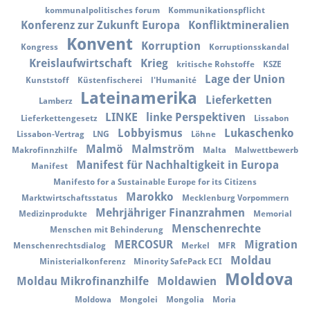
kommunalpolitisches forum
Kommunikationspflicht
Konferenz zur Zukunft Europa
Konfliktmineralien
Konvent
Korruption
Kongress
Korruptionsskandal
Kreislaufwirtschaft
Krieg
kritische Rohstoffe
KSZE
Lage der Union
Kunststoff
Küstenfischerei
l'Humanité
Lateinamerika
Lieferketten
Lamberz
LINKE
linke Perspektiven
Lieferkettengesetz
Lissabon
Lobbyismus
Lukaschenko
Lissabon-Vertrag
LNG
Löhne
Malmö
Malmström
Makrofinnzhilfe
Malta
Malwettbewerb
Manifest für Nachhaltigkeit in Europa
Manifest
Manifesto for a Sustainable Europe for its Citizens
Marokko
Marktwirtschaftsstatus
Mecklenburg Vorpommern
Mehrjähriger Finanzrahmen
Medizinprodukte
Memorial
Menschenrechte
Menschen mit Behinderung
MERCOSUR
Migration
Menschenrechtsdialog
Merkel
MFR
Moldau
Ministerialkonferenz
Minority SafePack ECI
Moldova
Moldau Mikrofinanzhilfe
Moldawien
Moldowa
Mongolei
Mongolia
Moria