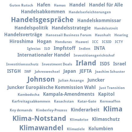
Hafen
Handel
Handel für Alle
Guten Rutsch
Hamas
Handelsabkommen
Handelserleichterungen
Handelsgespräche
Handelskommissar
Handelspolitik
Handelsstrategie
Handelsstreit
Handelsverträge
Hansesail Business Forum
Haushalt
Hearing
Hiroshima
Hogan
Honduras
Huawei
ICC
ICSID
ICTY
Impfstoff
INTA
Iglesias
ILO
Indien
Internationaler Handel
Investitionsgerichtshof
Irland
ISDS
Israel
Investitionsschutz
Investment Deals
ISTGH
Japan
JEFTA
IWF
Jahreswechsel
Joachim Schuster
Johnson
Juncker
Julian Assange
Juncker Europäische Kommission Wahl
Just Transition
Kampala-Amendments
Kapitol
Kambodscha
Karfreitagsabkommen
Kasachstan
Katar-Gate
Kernwaffen
Klima
Kinderarbeit
Key demands
Kimberley-Prozess
Klima-Notstand
Klimaschutz
Klimakrise
Klimawandel
Kolumbien
Klimaziele