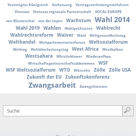
Vereinigtes Königreich
Verfassung
Vertragsverletzungsverfahren
Vietnam
Vietnam regionale Partnerschaft
VOCAL EUROPE
Wahl 2014
Wachstum
von Blumenthal
von der Leyen
Wahl 2019
Wahlen
Wahlrecht
Wahlprüfsteine
Wahlrechtsreform
Waiver
Wald
Weltgesundheitstag
Welthandel
Weltsozialforum
Weltparlamentarierforum
West Africa
Welttag
Weltüberlastungstag
Westbalkan
Westsahara
Whistleblower
Wiederaufbau
WSF
Wirtschaftspartnerschaftsabkommen
WSF Weltsozialforum
WTO
Zölle
Zölle USA
Wünsche
Zukunft der EU
Zukunftskonferenz
Zwangsarbeit
Zwangslizenzen