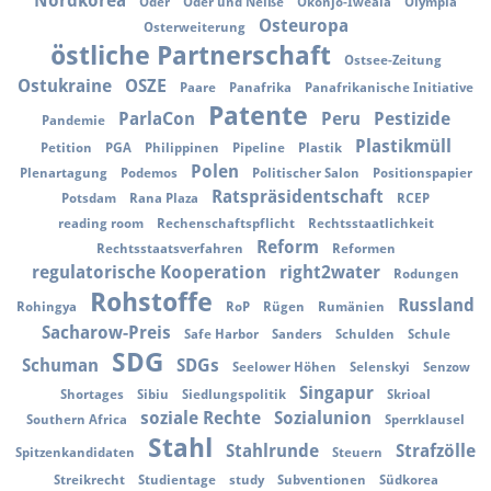
Nordkorea
Oder
Oder und Neiße
Okonjo-Iweala
Olympia
Osteuropa
Osterweiterung
östliche Partnerschaft
Ostsee-Zeitung
Ostukraine
OSZE
Paare
Panafrika
Panafrikanische Initiative
Patente
ParlaCon
Peru
Pestizide
Pandemie
Plastikmüll
Petition
PGA
Philippinen
Pipeline
Plastik
Polen
Plenartagung
Podemos
Politischer Salon
Positionspapier
Ratspräsidentschaft
Potsdam
Rana Plaza
RCEP
reading room
Rechenschaftspflicht
Rechtsstaatlichkeit
Reform
Rechtsstaatsverfahren
Reformen
regulatorische Kooperation
right2water
Rodungen
Rohstoffe
Russland
Rohingya
RoP
Rügen
Rumänien
Sacharow-Preis
Safe Harbor
Sanders
Schulden
Schule
SDG
Schuman
SDGs
Seelower Höhen
Selenskyi
Senzow
Singapur
Shortages
Sibiu
Siedlungspolitik
Skrioal
soziale Rechte
Sozialunion
Southern Africa
Sperrklausel
Stahl
Stahlrunde
Strafzölle
Spitzenkandidaten
Steuern
Streikrecht
Studientage
study
Subventionen
Südkorea