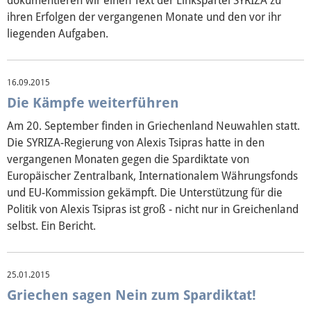
dokumentieren wir einen Text der Linkspartei SYRIZA zu
Über mich
ihren Erfolgen der vergangenen Monate und den vor ihr
liegenden Aufgaben.
Vor Ort
Kontakt
16.09.2015
Die Kämpfe weiterführen
Reden
Am 20. September finden in Griechenland Neuwahlen statt.
Die SYRIZA-Regierung von Alexis Tsipras hatte in den
Termine
vergangenen Monaten gegen die Spardiktate von
Europäischer Zentralbank, Internationalem Währungsfonds
Presse
und EU-Kommission gekämpft. Die Unterstützung für die
Politik von Alexis Tsipras ist groß - nicht nur in Greichenland
Mediathek
selbst. Ein Bericht.
25.01.2015
Griechen sagen Nein zum Spardiktat!