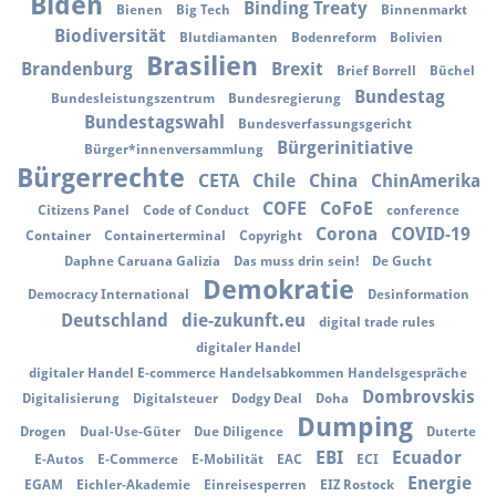
Biden
Binding Treaty
Bienen
Big Tech
Binnenmarkt
Biodiversität
Blutdiamanten
Bodenreform
Bolivien
Brasilien
Brandenburg
Brexit
Brief Borrell
Büchel
Bundestag
Bundesleistungszentrum
Bundesregierung
Bundestagswahl
Bundesverfassungsgericht
Bürgerinitiative
Bürger*innenversammlung
Bürgerrechte
CETA
Chile
China
ChinAmerika
COFE
CoFoE
Citizens Panel
Code of Conduct
conference
Corona
COVID-19
Container
Containerterminal
Copyright
Daphne Caruana Galizia
Das muss drin sein!
De Gucht
Demokratie
Democracy International
Desinformation
Deutschland
die-zukunft.eu
digital trade rules
digitaler Handel
digitaler Handel E-commerce Handelsabkommen Handelsgespräche
Dombrovskis
Digitalisierung
Digitalsteuer
Dodgy Deal
Doha
Dumping
Drogen
Dual-Use-Güter
Due Diligence
Duterte
EBI
Ecuador
E-Autos
E-Commerce
E-Mobilität
EAC
ECI
Energie
EGAM
Eichler-Akademie
Einreisesperren
EIZ Rostock