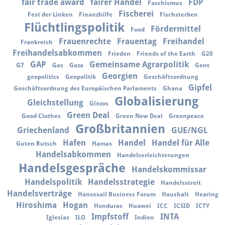
fair trade award
fairer Handel
FDP
Faschismus
Fischerei
Fest der Linken
Finanzhilfe
Fischsterben
Flüchtlingspolitik
Fördermittel
Food
Frauenrechte
Frauentag
Freihandel
Frankreich
Freihandelsabkommen
Frieden
Friends of the Earth
G20
GAP
Gemeinsame Agrarpolitik
G7
Gas
Gaza
Gent
Georgien
geopolitics
Geopolitik
Geschäftsordnung
Gipfel
Geschäftsordnung des Europäischen Parlaments
Ghana
Globalisierung
Gleichstellung
Glezos
Green Deal
Good Clothes
Green New Deal
Greenpeace
Großbritannien
Griechenland
GUE/NGL
Hafen
Handel
Handel für Alle
Guten Rutsch
Hamas
Handelsabkommen
Handelserleichterungen
Handelsgespräche
Handelskommissar
Handelspolitik
Handelsstrategie
Handelsstreit
Handelsverträge
Hansesail Business Forum
Haushalt
Hearing
Hiroshima
Hogan
Honduras
Huawei
ICC
ICSID
ICTY
Impfstoff
INTA
Iglesias
ILO
Indien