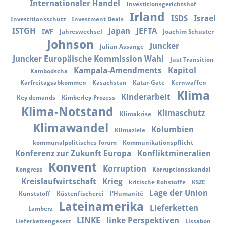
Internationaler Handel
Investitionsgerichtshof
Irland
ISDS
Israel
Investitionsschutz
Investment Deals
ISTGH
Japan
JEFTA
IWF
Jahreswechsel
Joachim Schuster
Johnson
Juncker
Julian Assange
Juncker Europäische Kommission Wahl
Just Transition
Kampala-Amendments
Kapitol
Kambodscha
Karfreitagsabkommen
Kasachstan
Katar-Gate
Kernwaffen
Klima
Kinderarbeit
Key demands
Kimberley-Prozess
Klima-Notstand
Klimaschutz
Klimakrise
Klimawandel
Kolumbien
Klimaziele
kommunalpolitisches forum
Kommunikationspflicht
Konferenz zur Zukunft Europa
Konfliktmineralien
Konvent
Korruption
Kongress
Korruptionsskandal
Kreislaufwirtschaft
Krieg
kritische Rohstoffe
KSZE
Lage der Union
Kunststoff
Küstenfischerei
l'Humanité
Lateinamerika
Lieferketten
Lamberz
LINKE
linke Perspektiven
Lieferkettengesetz
Lissabon