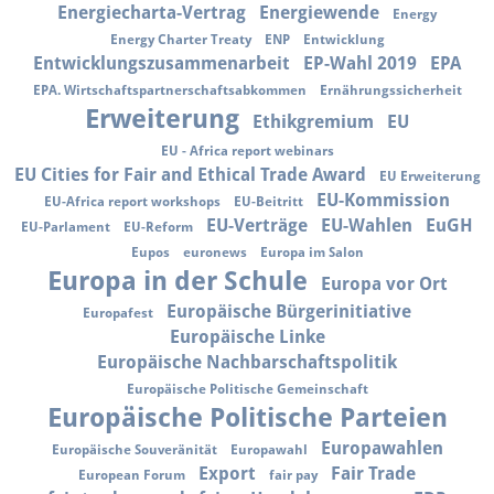
Energiecharta-Vertrag
Energiewende
Energy
Energy Charter Treaty
ENP
Entwicklung
Entwicklungszusammenarbeit
EP-Wahl 2019
EPA
EPA. Wirtschaftspartnerschaftsabkommen
Ernährungssicherheit
Erweiterung
Ethikgremium
EU
EU - Africa report webinars
EU Cities for Fair and Ethical Trade Award
EU Erweiterung
EU-Kommission
EU-Africa report workshops
EU-Beitritt
EU-Verträge
EU-Wahlen
EuGH
EU-Parlament
EU-Reform
Eupos
euronews
Europa im Salon
Europa in der Schule
Europa vor Ort
Europäische Bürgerinitiative
Europafest
Europäische Linke
Europäische Nachbarschaftspolitik
Europäische Politische Gemeinschaft
Europäische Politische Parteien
Europawahlen
Europäische Souveränität
Europawahl
Export
Fair Trade
European Forum
fair pay