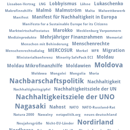
Lobbyismus
Lukaschenko
Lissabon-Vertrag
LNG
Löhne
Malmö
Malmström
Makrofinnzhilfe
Malta
Malwettbewerb
Manifest für Nachhaltigkeit in Europa
Manifest
Manifesto for a Sustainable Europe for its Citizens
Marokko
Marktwirtschaftsstatus
Mecklenburg Vorpommern
Mehrjähriger Finanzrahmen
Medizinprodukte
Memorial
Menschenrechte
Menschen mit Behinderung
MERCOSUR
Migration
Menschenrechtsdialog
Merkel
MFR
Moldau
Ministerialkonferenz
Minority SafePack ECI
Moldova
Moldau Mikrofinanzhilfe
Moldawien
Moldowa
Mongolei
Mongolia
Moria
Nachbarschaftspolitik
Nachhaltigkeit
Nachhaltigkeitsziele der UN
Nachhaltigkeitsgipfel
Nachhaltigkeitsziele der UNO
Nagasaki
Nahost
NATO
NATO-Russland-Rat
Natura 2000
Nawalny
netzpolitik.org
neues deutschland
Nordirland
Neujahrsgrüße
Nicht-EU-Länder