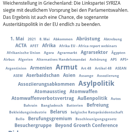
Weichenstellung in Griechenland: Die Linkspartei SYRIZA
siegte mit deutlichem Vorsprung bei den Parlamentswahlen.
Das Ergebnis ist auch eine Chance, die sogenannte
Austeritätspolitik in der EU endlich zu beenden.
1. Mai
Abrüstung
2021
8. Mai
Abkommen
Abtrebung
ACTA
Afrika
AFET
Afrika EU - Africa report webinars
Agrarsektor
Afrikanische Union
Agora
Agrarmarkt
Ägypten
Airbus
Algerien
Alternatives Handelsmandat
Anhörung
APS
APS+
Armut
Armenien
Argentinien
Art 48
Artikel 48
ASEAN
Aserbaidschan
Asien
ASEM
Assange
Assoziierung
Asylpolitik
Assoziierungsabkommen
Atomausstieg
Atomwaffen
Atomwaffenverbotsvertrag
Außenpolitik
Autos
Befreiung
Bahrain
Bangladesch
Batterien
Belarus
Bekleidungsindustrie
belgische Ratspräsidentschaft
Berufungsgremium
Bello
Beschleunigungsgesetz
Besuchergruppe
Beyond Growth Conference