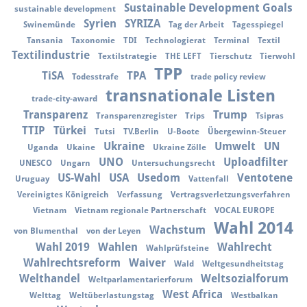
Sustainable Development Goals
sustainable development
Syrien
SYRIZA
Swinemünde
Tag der Arbeit
Tagesspiegel
Tansania
Taxonomie
TDI
Technologierat
Terminal
Textil
Textilindustrie
Textilstrategie
THE LEFT
Tierschutz
Tierwohl
TPP
TiSA
TPA
Todesstrafe
trade policy review
transnationale Listen
trade-city-award
Transparenz
Trump
Transparenzregister
Trips
Tsipras
TTIP
Türkei
Tutsi
TV.Berlin
U-Boote
Übergewinn-Steuer
Ukraine
Umwelt
UN
Uganda
Ukaine
Ukraine Zölle
UNO
Uploadfilter
UNESCO
Ungarn
Untersuchungsrecht
US-Wahl
USA
Usedom
Ventotene
Uruguay
Vattenfall
Vereinigtes Königreich
Verfassung
Vertragsverletzungsverfahren
Vietnam
Vietnam regionale Partnerschaft
VOCAL EUROPE
Wahl 2014
Wachstum
von Blumenthal
von der Leyen
Wahl 2019
Wahlen
Wahlrecht
Wahlprüfsteine
Wahlrechtsreform
Waiver
Wald
Weltgesundheitstag
Welthandel
Weltsozialforum
Weltparlamentarierforum
West Africa
Welttag
Weltüberlastungstag
Westbalkan