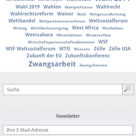
Wahl 2019
Wahlen
Wahlrecht
Wahlprüfsteine
Wahlrechtsreform
Waiver
Wald
Weltgesundheitstag
Welthandel
Weltsozialforum
Weltparlamentarierforum
West Africa
Welttag
Weltüberlastungstag
Westbalkan
Westsahara
Whistleblower
Wiederaufbau
WSF
Wirtschaftspartnerschaftsabkommen
WSF Weltsozialforum
WTO
Zölle
Zölle USA
Wünsche
Zukunft der EU
Zukunftskonferenz
Zwangsarbeit
Zwangslizenzen
Newsletter