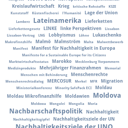
Kreislaufwirtschaft
Krieg
kritische Rohstoffe
KSZE
Lage der Union
Kunststoff
Küstenfischerei
l'Humanité
Lateinamerika
Lieferketten
Lamberz
LINKE
linke Perspektiven
Lieferkettengesetz
Lissabon
Lobbyismus
Lukaschenko
Lissabon-Vertrag
LNG
Löhne
Malmö
Malmström
Makrofinnzhilfe
Malta
Malwettbewerb
Manifest für Nachhaltigkeit in Europa
Manifest
Manifesto for a Sustainable Europe for its Citizens
Marokko
Marktwirtschaftsstatus
Mecklenburg Vorpommern
Mehrjähriger Finanzrahmen
Medizinprodukte
Memorial
Menschenrechte
Menschen mit Behinderung
MERCOSUR
Migration
Menschenrechtsdialog
Merkel
MFR
Moldau
Ministerialkonferenz
Minority SafePack ECI
Moldova
Moldau Mikrofinanzhilfe
Moldawien
Moldowa
Mongolei
Mongolia
Moria
Nachbarschaftspolitik
Nachhaltigkeit
Nachhaltigkeitsziele der UN
Nachhaltigkeitsgipfel
Nachhaltigkeitsziele der UNO