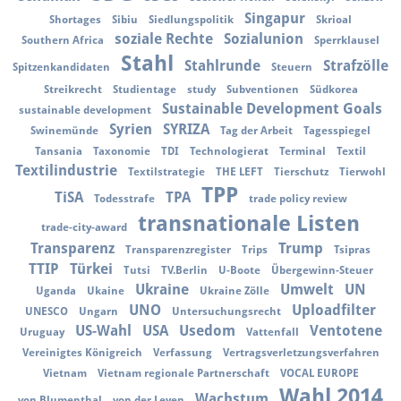
Singapur
Shortages
Sibiu
Siedlungspolitik
Skrioal
soziale Rechte
Sozialunion
Southern Africa
Sperrklausel
Stahl
Stahlrunde
Strafzölle
Spitzenkandidaten
Steuern
Streikrecht
Studientage
study
Subventionen
Südkorea
Sustainable Development Goals
sustainable development
Syrien
SYRIZA
Swinemünde
Tag der Arbeit
Tagesspiegel
Tansania
Taxonomie
TDI
Technologierat
Terminal
Textil
Textilindustrie
Textilstrategie
THE LEFT
Tierschutz
Tierwohl
TPP
TiSA
TPA
Todesstrafe
trade policy review
transnationale Listen
trade-city-award
Transparenz
Trump
Transparenzregister
Trips
Tsipras
TTIP
Türkei
Tutsi
TV.Berlin
U-Boote
Übergewinn-Steuer
Ukraine
Umwelt
UN
Uganda
Ukaine
Ukraine Zölle
UNO
Uploadfilter
UNESCO
Ungarn
Untersuchungsrecht
US-Wahl
USA
Usedom
Ventotene
Uruguay
Vattenfall
Vereinigtes Königreich
Verfassung
Vertragsverletzungsverfahren
Vietnam
Vietnam regionale Partnerschaft
VOCAL EUROPE
Wahl 2014
Wachstum
von Blumenthal
von der Leyen