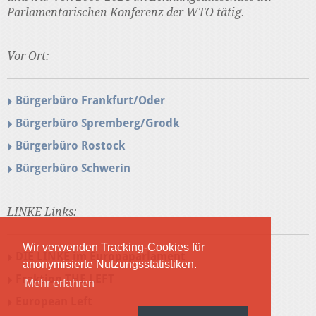
Parlamentarischen Konferenz der WTO tätig.
Vor Ort:
Bürgerbüro Frankfurt/Oder
Bürgerbüro Spremberg/Grodk
Bürgerbüro Rostock
Bürgerbüro Schwerin
LINKE Links:
Wir verwenden Tracking-Cookies für
DIE LINKE im Europaparlament
anonymisierte Nutzungsstatistiken.
Fraktion THE LEFT
Mehr erfahren
European Left