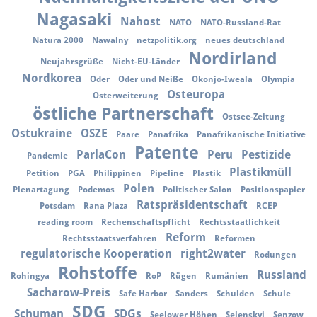
Nagasaki
Nahost
NATO
NATO-Russland-Rat
Natura 2000
Nawalny
netzpolitik.org
neues deutschland
Nordirland
Neujahrsgrüße
Nicht-EU-Länder
Nordkorea
Oder
Oder und Neiße
Okonjo-Iweala
Olympia
Osteuropa
Osterweiterung
östliche Partnerschaft
Ostsee-Zeitung
Ostukraine
OSZE
Paare
Panafrika
Panafrikanische Initiative
Patente
ParlaCon
Peru
Pestizide
Pandemie
Plastikmüll
Petition
PGA
Philippinen
Pipeline
Plastik
Polen
Plenartagung
Podemos
Politischer Salon
Positionspapier
Ratspräsidentschaft
Potsdam
Rana Plaza
RCEP
reading room
Rechenschaftspflicht
Rechtsstaatlichkeit
Reform
Rechtsstaatsverfahren
Reformen
regulatorische Kooperation
right2water
Rodungen
Rohstoffe
Russland
Rohingya
RoP
Rügen
Rumänien
Sacharow-Preis
Safe Harbor
Sanders
Schulden
Schule
SDG
Schuman
SDGs
Seelower Höhen
Selenskyi
Senzow