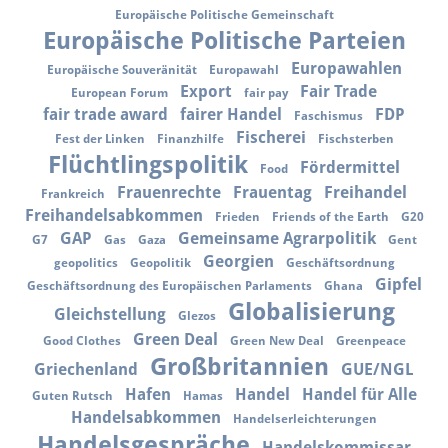
Europäische Politische Gemeinschaft
Europäische Politische Parteien
Europawahlen
Europäische Souveränität
Europawahl
Export
Fair Trade
European Forum
fair pay
fair trade award
fairer Handel
FDP
Faschismus
Fischerei
Fest der Linken
Finanzhilfe
Fischsterben
Flüchtlingspolitik
Fördermittel
Food
Frauenrechte
Frauentag
Freihandel
Frankreich
Freihandelsabkommen
Frieden
Friends of the Earth
G20
GAP
Gemeinsame Agrarpolitik
G7
Gas
Gaza
Gent
Georgien
geopolitics
Geopolitik
Geschäftsordnung
Gipfel
Geschäftsordnung des Europäischen Parlaments
Ghana
Globalisierung
Gleichstellung
Glezos
Green Deal
Good Clothes
Green New Deal
Greenpeace
Großbritannien
Griechenland
GUE/NGL
Hafen
Handel
Handel für Alle
Guten Rutsch
Hamas
Handelsabkommen
Handelserleichterungen
Handelsgespräche
Handelskommissar