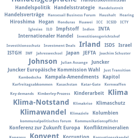
Handelspolitik
Handelsstrategie
Handelsstreit
Handelsverträge
Hansesail Business Forum
Haushalt
Hearing
Hiroshima
Hogan
Honduras
Huawei
ICC
ICSID
ICTY
Impfstoff
INTA
Iglesias
ILO
Indien
Internationaler Handel
Investitionsgerichtshof
Irland
ISDS
Israel
Investitionsschutz
Investment Deals
ISTGH
Japan
JEFTA
IWF
Jahreswechsel
Joachim Schuster
Johnson
Juncker
Julian Assange
Juncker Europäische Kommission Wahl
Just Transition
Kampala-Amendments
Kapitol
Kambodscha
Karfreitagsabkommen
Kasachstan
Katar-Gate
Kernwaffen
Klima
Kinderarbeit
Key demands
Kimberley-Prozess
Klima-Notstand
Klimaschutz
Klimakrise
Klimawandel
Kolumbien
Klimaziele
kommunalpolitisches forum
Kommunikationspflicht
Konferenz zur Zukunft Europa
Konfliktmineralien
Konvent
Korruption
Kongress
Korruptionsskandal