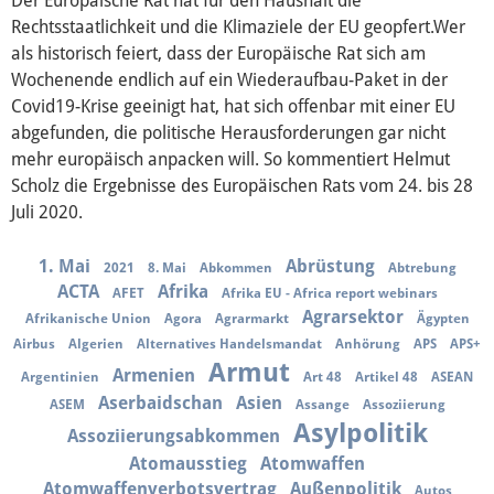
Der Europäische Rat hat für den Haushalt die
Über mich
Rechtsstaatlichkeit und die Klimaziele der EU geopfert.Wer
als historisch feiert, dass der Europäische Rat sich am
Vor Ort
Wochenende endlich auf ein Wiederaufbau-Paket in der
Covid19-Krise geeinigt hat, hat sich offenbar mit einer EU
Kontakt
abgefunden, die politische Herausforderungen gar nicht
mehr europäisch anpacken will. So kommentiert Helmut
Reden
Scholz die Ergebnisse des Europäischen Rats vom 24. bis 28
Juli 2020.
Termine
1. Mai
Abrüstung
2021
8. Mai
Abkommen
Abtrebung
Presse
ACTA
Afrika
AFET
Afrika EU - Africa report webinars
Agrarsektor
Afrikanische Union
Agora
Agrarmarkt
Ägypten
Airbus
Algerien
Alternatives Handelsmandat
Anhörung
APS
APS+
Mediathek
Armut
Armenien
Argentinien
Art 48
Artikel 48
ASEAN
Aserbaidschan
Asien
ASEM
Assange
Assoziierung
Asylpolitik
Assoziierungsabkommen
Atomausstieg
Atomwaffen
Atomwaffenverbotsvertrag
Außenpolitik
Autos