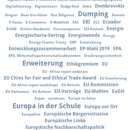
Dombrovskis
Digitalisierung
Digitalsteuer
Dodgy Deal
Doha
Dumping
Drogen
Dual-Use-Güter
Due Diligence
Duterte
EBI
Ecuador
E-Autos
E-Commerce
E-Mobilität
EAC
ECI
Energie
EGAM
Eichler-Akademie
Einreisesperren
EIZ Rostock
Energiecharta-Vertrag
Energiewende
Energy
Energy Charter Treaty
ENP
Entwicklung
Entwicklungszusammenarbeit
EP-Wahl 2019
EPA
EPA. Wirtschaftspartnerschaftsabkommen
Ernährungssicherheit
Erweiterung
Ethikgremium
EU
EU - Africa report webinars
EU Cities for Fair and Ethical Trade Award
EU Erweiterung
EU-Kommission
EU-Africa report workshops
EU-Beitritt
EU-Verträge
EU-Wahlen
EuGH
EU-Parlament
EU-Reform
Eupos
euronews
Europa im Salon
Europa in der Schule
Europa vor Ort
Europäische Bürgerinitiative
Europafest
Europäische Linke
Europäische Nachbarschaftspolitik