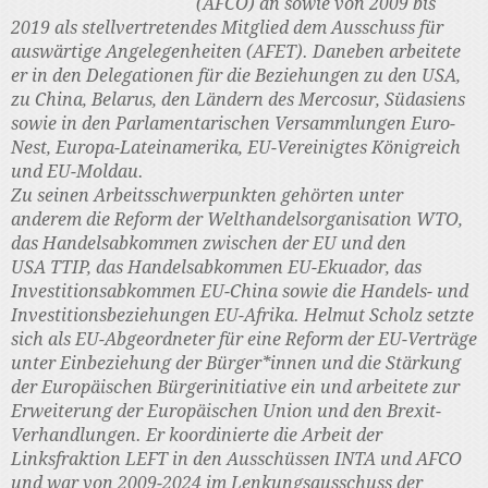
(AFCO) an sowie von 2009 bis
2019 als stellvertretendes Mitglied dem Ausschuss für
auswärtige Angelegenheiten (AFET). Daneben arbeitete
er in den Delegationen für die Beziehungen zu den USA,
zu China, Belarus, den Ländern des Mercosur, Südasiens
sowie in den Parlamentarischen Versammlungen Euro-
Nest, Europa-Lateinamerika, EU-Vereinigtes Königreich
und EU-Moldau.
Zu seinen Arbeitsschwerpunkten gehörten unter
anderem die Reform der Welthandelsorganisation WTO,
das Handelsabkommen zwischen der EU und den
USA TTIP, das Handelsabkommen EU-Ekuador, das
Investitionsabkommen EU-China sowie die Handels- und
Investitionsbeziehungen EU-Afrika. Helmut Scholz setzte
sich als EU-Abgeordneter für eine Reform der EU-Verträge
unter Einbeziehung der Bürger*innen und die Stärkung
der Europäischen Bürgerinitiative ein und arbeitete zur
Erweiterung der Europäischen Union und den Brexit-
Verhandlungen. Er koordinierte die Arbeit der
Linksfraktion LEFT in den Ausschüssen INTA und AFCO
und war von 2009-2024 im Lenkungsausschuss der