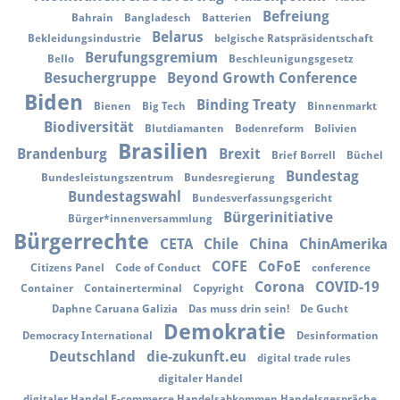
Befreiung
Bahrain
Bangladesch
Batterien
Belarus
Bekleidungsindustrie
belgische Ratspräsidentschaft
Berufungsgremium
Bello
Beschleunigungsgesetz
Besuchergruppe
Beyond Growth Conference
Biden
Binding Treaty
Bienen
Big Tech
Binnenmarkt
Biodiversität
Blutdiamanten
Bodenreform
Bolivien
Brasilien
Brandenburg
Brexit
Brief Borrell
Büchel
Bundestag
Bundesleistungszentrum
Bundesregierung
Bundestagswahl
Bundesverfassungsgericht
Bürgerinitiative
Bürger*innenversammlung
Bürgerrechte
CETA
Chile
China
ChinAmerika
COFE
CoFoE
Citizens Panel
Code of Conduct
conference
Corona
COVID-19
Container
Containerterminal
Copyright
Daphne Caruana Galizia
Das muss drin sein!
De Gucht
Demokratie
Democracy International
Desinformation
Deutschland
die-zukunft.eu
digital trade rules
digitaler Handel
digitaler Handel E-commerce Handelsabkommen Handelsgespräche