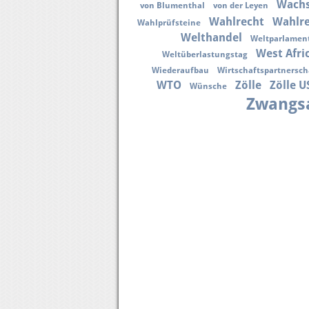
Wach
von Blumenthal
von der Leyen
Wahlrecht
Wahlr
Wahlprüfsteine
Welthandel
Weltparlamen
West Afri
Weltüberlastungstag
Wiederaufbau
Wirtschaftspartnersc
WTO
Zölle
Zölle U
Wünsche
Zwangsa