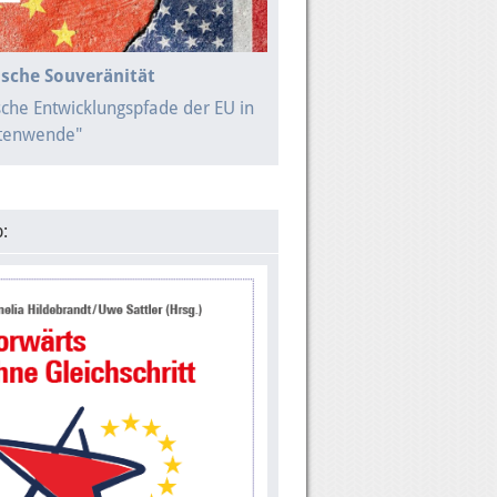
sche Souveränität
sche Entwicklungspfade der EU in
itenwende"
: