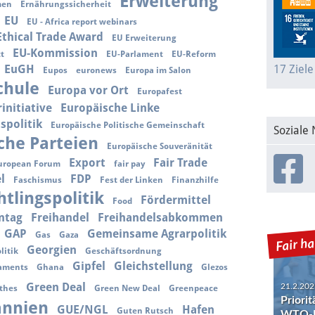
Erweiterung
men
Ernährungssicherheit
EU
EU - Africa report webinars
 Ethical Trade Award
EU Erweiterung
EU-Kommission
tt
EU-Parlament
EU-Reform
EuGH
17 Ziele
Eupos
euronews
Europa im Salon
chule
Europa vor Ort
Europafest
initiative
Europäische Linke
spolitik
Europäische Politische Gemeinschaft
Soziale
che Parteien
Europäische Souveränität
Export
Fair Trade
uropean Forum
fair pay
l
FDP
Faschismus
Fest der Linken
Finanzhilfe
htlingspolitik
Fördermittel
Food
ntag
Freihandel
Freihandelsabkommen
GAP
Gemeinsame Agrarpolitik
Gas
Gaza
Georgien
litik
Geschäftsordnung
21.2.202
Gipfel
Gleichstellung
Priori
laments
Ghana
Glezos
WTO-R
Green Deal
thes
Green New Deal
Greenpeace
annien
GUE/NGL
Hafen
Guten Rutsch