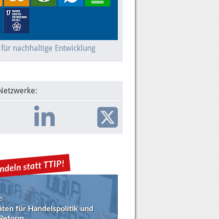
 für nachhaltige Entwicklung
 Netzwerke:
5
täten für Handelspolitik und
eform