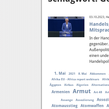
03.10.2023, He
Handels
Mitspra
In der Hand
gegenüber.
Außenpoliti
einen unde
Handelspoli
1. Mai
2021
8. Mai
Abkommen
Afrika EU - Africa report webinars
Afri
Ägypten
Airbus
Algerien
Alternative
Armut
Armenien
Art 48
Ar
Assoz
Assange
Assoziierung
Atomausstieg
Atomwaffen
A