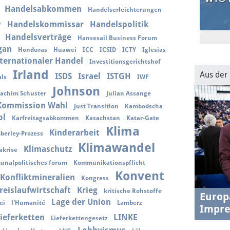
Handelsabkommen
Handelserleichterungen
e
Handelskommissar
Handelspolitik
30.1.202
Handelsverträge
Hansesail Business Forum
USA-EU
gan
Honduras
Huawei
ICC
ICSID
ICTY
Iglesias
transat
ternationaler Handel
Investitionsgerichtshof
Irland
Aus der
ISDS
Israel
ISTGH
ls
IWF
Johnson
oachim Schuster
Julian Assange
 Kommission Wahl
Just Transition
Kambodscha
ol
Karfreitagsabkommen
Kasachstan
Katar-Gate
Klima
Kinderarbeit
berley-Prozess
Klimawandel
Klimaschutz
akrise
nalpolitisches forum
Kommunikationspflicht
Konvent
Konfliktmineralien
Kongress
reislaufwirtschaft
Krieg
kritische Rohstoffe
Europ
Lage der Union
ei
l'Humanité
Lamberz
Impre
ieferketten
LINKE
Lieferkettengesetz