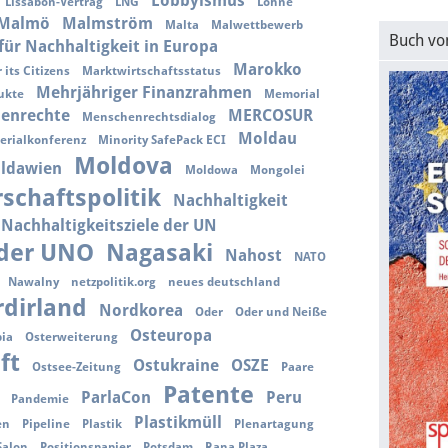
Lobbyismus
Lissabon-Vertrag
LNG
Löhne
Malmö
Malmström
Malta
Malwettbewerb
Buch vo
für Nachhaltigkeit in Europa
Marokko
 its Citizens
Marktwirtschaftsstatus
Mehrjähriger Finanzrahmen
ukte
Memorial
enrechte
MERCOSUR
Menschenrechtsdialog
Moldau
erialkonferenz
Minority SafePack ECI
Moldova
ldawien
Moldowa
Mongolei
schaftspolitik
Nachhaltigkeit
Nachhaltigkeitsziele der UN
 der UNO
Nagasaki
Nahost
NATO
Nawalny
netzpolitik.org
neues deutschland
dirland
Nordkorea
Oder
Oder und Neiße
Osteuropa
ia
Osterweiterung
ft
Ostukraine
OSZE
Ostsee-Zeitung
Paare
Patente
ParlaCon
Peru
Pandemie
Plastikmüll
en
Pipeline
Plastik
Plenartagung
Salon
Positionspapier
Potsdam
Rana Plaza