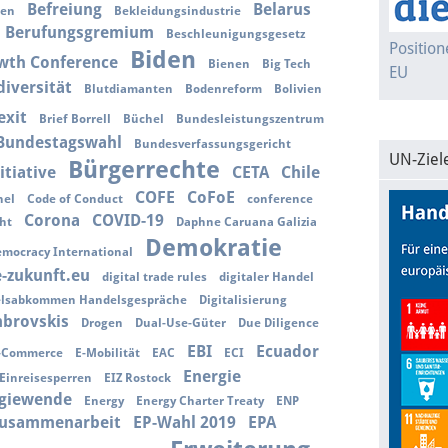
Befreiung
Belarus
ien
Bekleidungsindustrie
Berufungsgremium
Beschleunigungsgesetz
Positio
Biden
wth Conference
Bienen
Big Tech
EU
diversität
Blutdiamanten
Bodenreform
Bolivien
exit
Brief Borrell
Büchel
Bundesleistungszentrum
Bundestagswahl
Bundesverfassungsgericht
UN-Ziel
Bürgerrechte
itiative
CETA
Chile
COFE
CoFoE
nel
Code of Conduct
conference
Corona
COVID-19
ht
Daphne Caruana Galizia
Demokratie
mocracy International
e-zukunft.eu
digital trade rules
digitaler Handel
delsabkommen Handelsgespräche
Digitalisierung
brovskis
Drogen
Dual-Use-Güter
Due Diligence
EBI
Ecuador
-Commerce
E-Mobilität
EAC
ECI
Energie
Einreisesperren
EIZ Rostock
giewende
Energy
Energy Charter Treaty
ENP
zusammenarbeit
EP-Wahl 2019
EPA