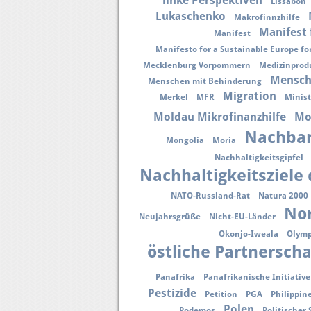
linke Perspektiven
Lissabon
Lukaschenko
Makrofinnzhilfe
Manifest 
Manifest
Manifesto for a Sustainable Europe for
Mecklenburg Vorpommern
Medizinprod
Mensch
Menschen mit Behinderung
Migration
Merkel
MFR
Minist
Moldau Mikrofinanzhilfe
Mo
Nachbar
Mongolia
Moria
Nachhaltigkeitsgipfel
Nachhaltigkeitsziele
NATO-Russland-Rat
Natura 2000
Nor
Neujahrsgrüße
Nicht-EU-Länder
Okonjo-Iweala
Olymp
östliche Partnerscha
Panafrika
Panafrikanische Initiative
Pestizide
Petition
PGA
Philippin
Polen
Podemos
Politischer 