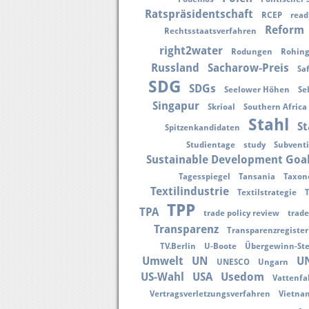
Ratspräsidentschaft
RCEP
read
Reform
Rechtsstaatsverfahren
right2water
Rodungen
Rohin
Russland
Sacharow-Preis
Sa
SDG
SDGs
Seelower Höhen
Se
Singapur
Skrioal
Southern Africa
Stahl
St
Spitzenkandidaten
Studientage
study
Subvent
Sustainable Development Goa
Tagesspiegel
Tansania
Taxon
Textilindustrie
Textilstrategie
TPP
TPA
trade policy review
trade
Transparenz
Transparenzregister
TV.Berlin
U-Boote
Übergewinn-St
Umwelt
UN
U
UNESCO
Ungarn
US-Wahl
USA
Usedom
Vattenfal
Vertragsverletzungsverfahren
Vietna