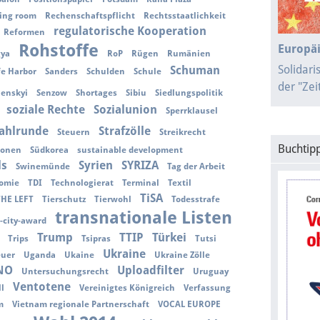
ing room
Rechenschaftspflicht
Rechtsstaatlichkeit
regulatorische Kooperation
Reformen
Rohstoffe
Europäi
gya
RoP
Rügen
Rumänien
Solidari
Schuman
fe Harbor
Sanders
Schulden
Schule
der "Ze
lenskyi
Senzow
Shortages
Sibiu
Siedlungspolitik
soziale Rechte
Sozialunion
Sperrklausel
ahlrunde
Strafzölle
Steuern
Streikrecht
Buchtipp
ionen
Südkorea
sustainable development
ls
Syrien
SYRIZA
Swinemünde
Tag der Arbeit
omie
TDI
Technologierat
Terminal
Textil
TiSA
THE LEFT
Tierschutz
Tierwohl
Todesstrafe
transnationale Listen
-city-award
Trump
TTIP
Türkei
Trips
Tsipras
Tutsi
Ukraine
euer
Uganda
Ukaine
Ukraine Zölle
NO
Uploadfilter
Untersuchungsrecht
Uruguay
Ventotene
l
Vereinigtes Königreich
Verfassung
m
Vietnam regionale Partnerschaft
VOCAL EUROPE