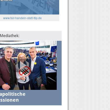
5
www.fair-handeln-statt-ttip.de
: Die Algorithmen und das
lantische Verhältnis
 Mediathek:
apolitische
ssionen