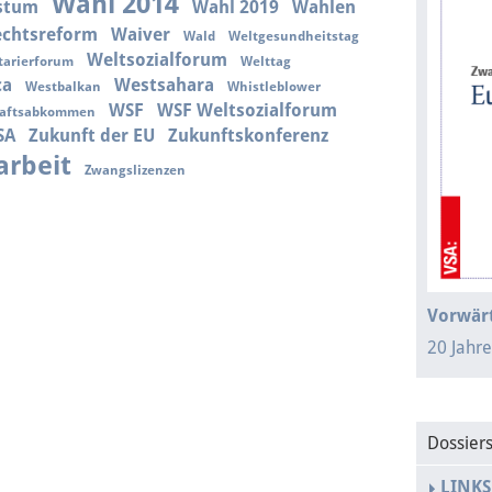
Wahl 2014
stum
Wahl 2019
Wahlen
echtsreform
Waiver
Wald
Weltgesundheitstag
Weltsozialforum
tarierforum
Welttag
ca
Westsahara
Westbalkan
Whistleblower
WSF
WSF Weltsozialforum
haftsabkommen
SA
Zukunft der EU
Zukunftskonferenz
rbeit
Zwangslizenzen
Vorwärt
20 Jahr
Dossier
LINKS