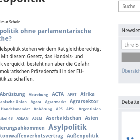
lmut Scholz
politik ohne parlamentarische
Newslet
che?
elspolitik stehen wir dem Rat gleichberechtigt
 Mit diesem Gesetz, das Handels- und
k verquickt, besteht nun aber die Gefahr,
Übersich
mokratischen Präzedenzfall in der EU-
tik zu schaffen.
Abrüstung
ACTA
Afrika
Abtrebung
AFET
Agrarsektor
Debatte
kanische Union
Agora
Agrarmarkt
s Handelsmandat
Anhörung
APS
APS+
Argentinien
Aserbaidschan
Asien
tikel 48
ASEAN
ASEM
Asylpolitik
iierungsabkommen
tomwaffenverbotsvertrag
Außenpolitik