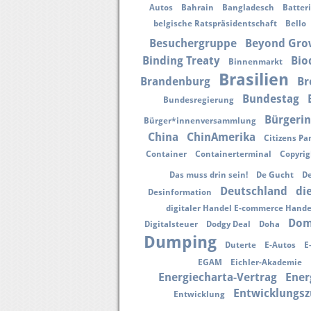
Autos
Bahrain
Bangladesch
Batter
belgische Ratspräsidentschaft
Bello
Besuchergruppe
Beyond Gro
Binding Treaty
Bio
Binnenmarkt
Brasilien
Brandenburg
Br
Bundestag
Bundesregierung
Bürgerin
Bürger*innenversammlung
China
ChinAmerika
Citizens Pa
Container
Containerterminal
Copyrig
Das muss drin sein!
De Gucht
De
Deutschland
di
Desinformation
digitaler Handel E-commerce Han
Dom
Digitalsteuer
Dodgy Deal
Doha
Dumping
Duterte
E-Autos
E
EGAM
Eichler-Akademie
Energiecharta-Vertrag
Ener
Entwicklungs
Entwicklung