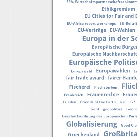
EPA. Wirtschaftspartnerschaftsabkom
Ethikgremium
EU Cities for Fair and
EU-Africa report workshops
EU-Beitri
EU-Verträge
EU-Wahlen
Europa in der S
Europäische Bürger
Europäische Nachbarschaft
Europäische Politis
Europawahlen
Europawahl
E
fair trade award
fairer Hande
Flüc
Fischerei
Fischsterben
Frauenrechte
Fraue
Frankreich
Frieden
Friends of the Earth
G20
G7
Gent
geopolitics
Geopo
Geschäftsordnung des Europäischen Par
Globalisierung
Good Clo
Großbrit
Griechenland