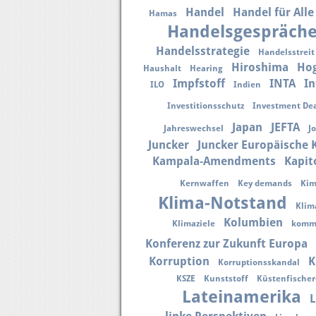
Handel
Handel für Alle
Hamas
Handelsgespräch
Handelsstrategie
Handelsstreit
Hiroshima
Ho
Haushalt
Hearing
Impfstoff
INTA
In
ILO
Indien
Investitionsschutz
Investment Dea
Japan
JEFTA
Jahreswechsel
J
Juncker
Juncker Europäische
Kampala-Amendments
Kapit
Kernwaffen
Key demands
Kim
Klima-Notstand
Klim
Kolumbien
Klimaziele
kommu
Konferenz zur Zukunft Europa
Korruption
K
Korruptionsskandal
KSZE
Kunststoff
Küstenfischer
Lateinamerika
L