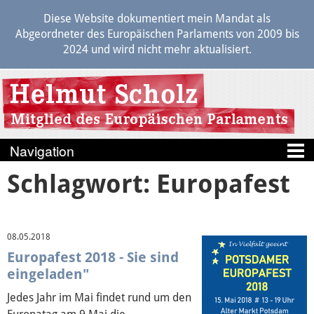
Diese Website dokumentiert mein Mandat als
Abgeordneter des Europäischen Parlaments von 2009 bis
2024 und wird nicht mehr aktualisiert.
Schlagwort: Europafest
Blog
Berichte
08.05.2018
Politik
Europafest 2018 - Sie sind
eingeladen"
Transparenz
Jedes Jahr im Mai findet rund um den