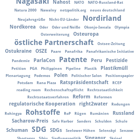
Nagasaki
Nahost
NATO
NATO-Russland-Rat
Natura 2000
Nawalny
netzpolitik.org
neues deutschland
Nordirland
Neujahrsgrüße
Nicht-EU-Länder
Nordkorea
Oder
Oder und Neiße
Okonjo-Iweala
Olympia
Osteuropa
Osterweiterung
östliche Partnerschaft
Ostsee-Zeitung
Ostukraine
OSZE
Paare
Panafrika
Panafrikanische Initiative
Patente
ParlaCon
Peru
Pestizide
Pandemie
Plastikmüll
Petition
PGA
Philippinen
Pipeline
Plastik
Polen
Plenartagung
Podemos
Politischer Salon
Positionspapier
Ratspräsidentschaft
Potsdam
Rana Plaza
RCEP
reading room
Rechenschaftspflicht
Rechtsstaatlichkeit
Reform
Rechtsstaatsverfahren
Reformen
regulatorische Kooperation
right2water
Rodungen
Rohstoffe
Russland
Rohingya
RoP
Rügen
Rumänien
Sacharow-Preis
Safe Harbor
Sanders
Schulden
Schule
SDG
Schuman
SDGs
Seelower Höhen
Selenskyi
Senzow
Singapur
Shortages
Sibiu
Siedlungspolitik
Skrioal