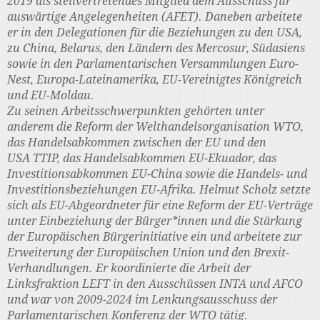
2019 als stellvertretendes Mitglied dem Ausschuss für
auswärtige Angelegenheiten (AFET). Daneben arbeitete
er in den Delegationen für die Beziehungen zu den USA,
zu China, Belarus, den Ländern des Mercosur, Südasiens
sowie in den Parlamentarischen Versammlungen Euro-
Nest, Europa-Lateinamerika, EU-Vereinigtes Königreich
und EU-Moldau.
Zu seinen Arbeitsschwerpunkten gehörten unter
anderem die Reform der Welthandelsorganisation WTO,
das Handelsabkommen zwischen der EU und den
USA TTIP, das Handelsabkommen EU-Ekuador, das
Investitionsabkommen EU-China sowie die Handels- und
Investitionsbeziehungen EU-Afrika. Helmut Scholz setzte
sich als EU-Abgeordneter für eine Reform der EU-Verträge
unter Einbeziehung der Bürger*innen und die Stärkung
der Europäischen Bürgerinitiative ein und arbeitete zur
Erweiterung der Europäischen Union und den Brexit-
Verhandlungen. Er koordinierte die Arbeit der
Linksfraktion LEFT in den Ausschüssen INTA und AFCO
und war von 2009-2024 im Lenkungsausschuss der
Parlamentarischen Konferenz der WTO tätig.