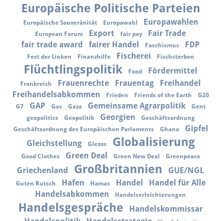
Europäische Politische Parteien
Europawahlen
Europäische Souveränität
Europawahl
Export
Fair Trade
European Forum
fair pay
fair trade award
fairer Handel
FDP
Faschismus
Fischerei
Fest der Linken
Finanzhilfe
Fischsterben
Flüchtlingspolitik
Fördermittel
Food
Frauenrechte
Frauentag
Freihandel
Frankreich
Freihandelsabkommen
Frieden
Friends of the Earth
G20
GAP
Gemeinsame Agrarpolitik
G7
Gas
Gaza
Gent
Georgien
geopolitics
Geopolitik
Geschäftsordnung
Gipfel
Geschäftsordnung des Europäischen Parlaments
Ghana
Globalisierung
Gleichstellung
Glezos
Green Deal
Good Clothes
Green New Deal
Greenpeace
Großbritannien
Griechenland
GUE/NGL
Hafen
Handel
Handel für Alle
Guten Rutsch
Hamas
Handelsabkommen
Handelserleichterungen
Handelsgespräche
Handelskommissar