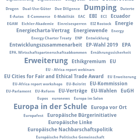
Dumping
Drogen
Dual-Use-Güter
Due Diligence
Duterte
EBI
Ecuador
E-Autos
E-Commerce
E-Mobilität
EAC
ECI
Energie
EGAM
Eichler-Akademie
Einreisesperren
EIZ Rostock
Energiecharta-Vertrag
Energiewende
Energy
Energy Charter Treaty
ENP
Entwicklung
Entwicklungszusammenarbeit
EP-Wahl 2019
EPA
EPA. Wirtschaftspartnerschaftsabkommen
Ernährungssicherheit
Erweiterung
Ethikgremium
EU
EU - Africa report webinars
EU Cities for Fair and Ethical Trade Award
EU Erweiterung
EU-Kommission
EU-Africa report workshops
EU-Beitritt
EU-Verträge
EU-Wahlen
EuGH
EU-Parlament
EU-Reform
Eupos
euronews
Europa im Salon
Europa in der Schule
Europa vor Ort
Europäische Bürgerinitiative
Europafest
Europäische Linke
Europäische Nachbarschaftspolitik
Europäische Politische Gemeinschaft