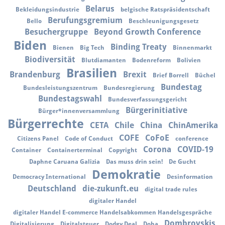
Belarus
Bekleidungsindustrie
belgische Ratspräsidentschaft
Berufungsgremium
Bello
Beschleunigungsgesetz
Besuchergruppe
Beyond Growth Conference
Biden
Binding Treaty
Bienen
Big Tech
Binnenmarkt
Biodiversität
Blutdiamanten
Bodenreform
Bolivien
Brasilien
Brandenburg
Brexit
Brief Borrell
Büchel
Bundestag
Bundesleistungszentrum
Bundesregierung
Bundestagswahl
Bundesverfassungsgericht
Bürgerinitiative
Bürger*innenversammlung
Bürgerrechte
CETA
Chile
China
ChinAmerika
COFE
CoFoE
Citizens Panel
Code of Conduct
conference
Corona
COVID-19
Container
Containerterminal
Copyright
Daphne Caruana Galizia
Das muss drin sein!
De Gucht
Demokratie
Democracy International
Desinformation
Deutschland
die-zukunft.eu
digital trade rules
digitaler Handel
digitaler Handel E-commerce Handelsabkommen Handelsgespräche
Dombrovskis
Digitalisierung
Digitalsteuer
Dodgy Deal
Doha