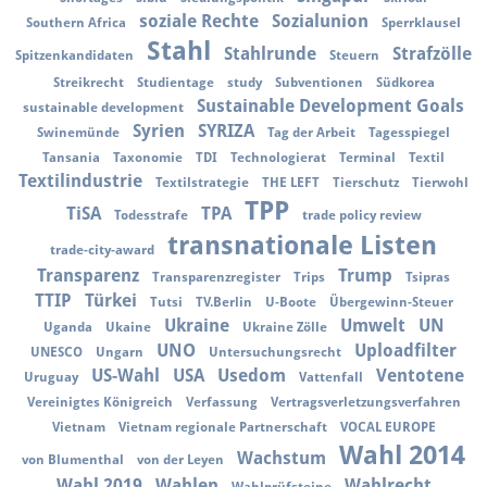
soziale Rechte
Sozialunion
Southern Africa
Sperrklausel
Stahl
Stahlrunde
Strafzölle
Spitzenkandidaten
Steuern
Streikrecht
Studientage
study
Subventionen
Südkorea
Sustainable Development Goals
sustainable development
Syrien
SYRIZA
Swinemünde
Tag der Arbeit
Tagesspiegel
Tansania
Taxonomie
TDI
Technologierat
Terminal
Textil
Textilindustrie
Textilstrategie
THE LEFT
Tierschutz
Tierwohl
TPP
TiSA
TPA
Todesstrafe
trade policy review
transnationale Listen
trade-city-award
Transparenz
Trump
Transparenzregister
Trips
Tsipras
TTIP
Türkei
Tutsi
TV.Berlin
U-Boote
Übergewinn-Steuer
Ukraine
Umwelt
UN
Uganda
Ukaine
Ukraine Zölle
UNO
Uploadfilter
UNESCO
Ungarn
Untersuchungsrecht
US-Wahl
USA
Usedom
Ventotene
Uruguay
Vattenfall
Vereinigtes Königreich
Verfassung
Vertragsverletzungsverfahren
Vietnam
Vietnam regionale Partnerschaft
VOCAL EUROPE
Wahl 2014
Wachstum
von Blumenthal
von der Leyen
Wahl 2019
Wahlen
Wahlrecht