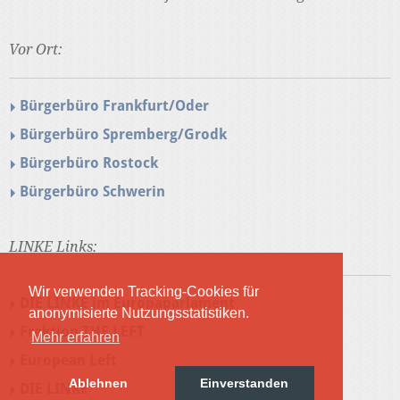
Vor Ort:
Bürgerbüro Frankfurt/Oder
Bürgerbüro Spremberg/Grodk
Bürgerbüro Rostock
Bürgerbüro Schwerin
LINKE Links:
Wir verwenden Tracking-Cookies für
DIE LINKE im Europaparlament
anonymisierte Nutzungsstatistiken.
Fraktion THE LEFT
Mehr erfahren
European Left
Ablehnen
Einverstanden
DIE LINKE