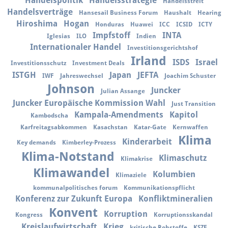
Handelspolitik
Handelsstrategie
Handelsstreit
Handelsverträge
Hansesail Business Forum
Haushalt
Hearing
Hiroshima
Hogan
Honduras
Huawei
ICC
ICSID
ICTY
Impfstoff
INTA
Iglesias
ILO
Indien
Internationaler Handel
Investitionsgerichtshof
Irland
ISDS
Israel
Investitionsschutz
Investment Deals
ISTGH
Japan
JEFTA
IWF
Jahreswechsel
Joachim Schuster
Johnson
Juncker
Julian Assange
Juncker Europäische Kommission Wahl
Just Transition
Kampala-Amendments
Kapitol
Kambodscha
Karfreitagsabkommen
Kasachstan
Katar-Gate
Kernwaffen
Klima
Kinderarbeit
Key demands
Kimberley-Prozess
Klima-Notstand
Klimaschutz
Klimakrise
Klimawandel
Kolumbien
Klimaziele
kommunalpolitisches forum
Kommunikationspflicht
Konferenz zur Zukunft Europa
Konfliktmineralien
Konvent
Korruption
Kongress
Korruptionsskandal
Kreislaufwirtschaft
Krieg
kritische Rohstoffe
KSZE