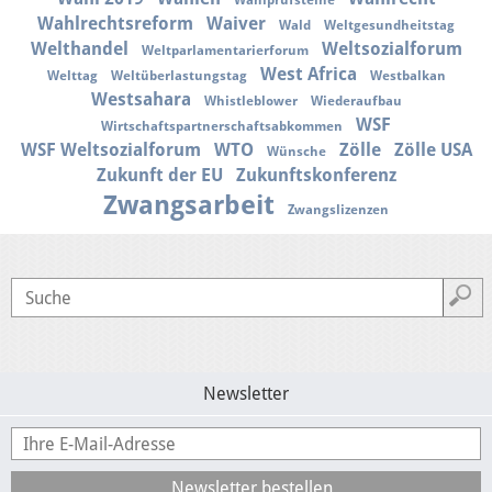
Wahlprüfsteine
Wahlrechtsreform
Waiver
Wald
Weltgesundheitstag
Welthandel
Weltsozialforum
Weltparlamentarierforum
West Africa
Welttag
Weltüberlastungstag
Westbalkan
Westsahara
Whistleblower
Wiederaufbau
WSF
Wirtschaftspartnerschaftsabkommen
WSF Weltsozialforum
WTO
Zölle
Zölle USA
Wünsche
Zukunft der EU
Zukunftskonferenz
Zwangsarbeit
Zwangslizenzen
Newsletter