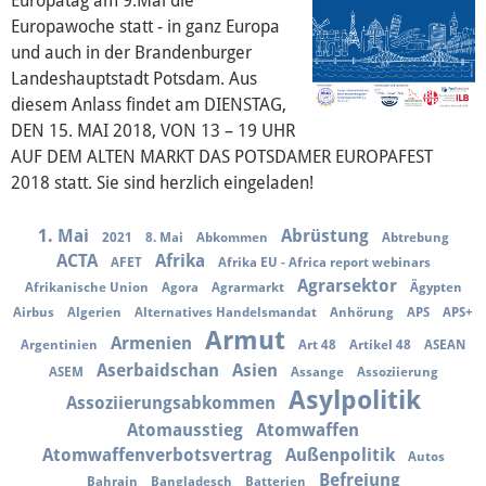
Europatag am 9.Mai die
Über mich
Europawoche statt - in ganz Europa
und auch in der Brandenburger
Vor Ort
Landeshauptstadt Potsdam. Aus
diesem Anlass findet am DIENSTAG,
Kontakt
DEN 15. MAI 2018, VON 13 – 19 UHR
AUF DEM ALTEN MARKT DAS POTSDAMER EUROPAFEST
Reden
2018 statt. Sie sind herzlich eingeladen!
Termine
1. Mai
Abrüstung
2021
8. Mai
Abkommen
Abtrebung
ACTA
Afrika
AFET
Afrika EU - Africa report webinars
Agrarsektor
Presse
Afrikanische Union
Agora
Agrarmarkt
Ägypten
Airbus
Algerien
Alternatives Handelsmandat
Anhörung
APS
APS+
Armut
Armenien
Mediathek
Argentinien
Art 48
Artikel 48
ASEAN
Aserbaidschan
Asien
ASEM
Assange
Assoziierung
Asylpolitik
Assoziierungsabkommen
Atomausstieg
Atomwaffen
Atomwaffenverbotsvertrag
Außenpolitik
Autos
Befreiung
Bahrain
Bangladesch
Batterien