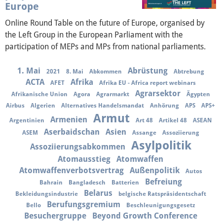
Über mich
Europe
Online Round Table on the future of Europe, organised by
Vor Ort
the Left Group in the European Parliament with the
participation of MEPs and MPs from national parliaments.
Kontakt
1. Mai
Abrüstung
2021
8. Mai
Abkommen
Abtrebung
Reden
ACTA
Afrika
AFET
Afrika EU - Africa report webinars
Agrarsektor
Afrikanische Union
Agora
Agrarmarkt
Ägypten
Termine
Airbus
Algerien
Alternatives Handelsmandat
Anhörung
APS
APS+
Armut
Armenien
Argentinien
Art 48
Artikel 48
ASEAN
Presse
Aserbaidschan
Asien
ASEM
Assange
Assoziierung
Asylpolitik
Assoziierungsabkommen
Mediathek
Atomausstieg
Atomwaffen
Atomwaffenverbotsvertrag
Außenpolitik
Autos
Befreiung
Bahrain
Bangladesch
Batterien
Belarus
Bekleidungsindustrie
belgische Ratspräsidentschaft
Berufungsgremium
Bello
Beschleunigungsgesetz
Besuchergruppe
Beyond Growth Conference