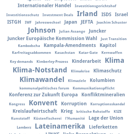
Internationaler Handel
Investitionsgerichtshof
Irland
ISDS
Israel
Investitionsschutz
Investment Deals
ISTGH
Japan
JEFTA
IWF
Jahreswechsel
Joachim Schuster
Johnson
Juncker
Julian Assange
Juncker Europäische Kommission Wahl
Just Transition
Kampala-Amendments
Kapitol
Kambodscha
Karfreitagsabkommen
Kasachstan
Katar-Gate
Kernwaffen
Klima
Kinderarbeit
Key demands
Kimberley-Prozess
Klima-Notstand
Klimaschutz
Klimakrise
Klimawandel
Kolumbien
Klimaziele
kommunalpolitisches forum
Kommunikationspflicht
Konferenz zur Zukunft Europa
Konfliktmineralien
Konvent
Korruption
Kongress
Korruptionsskandal
Kreislaufwirtschaft
Krieg
kritische Rohstoffe
KSZE
Lage der Union
Kunststoff
Küstenfischerei
l'Humanité
Lateinamerika
Lieferketten
Lamberz