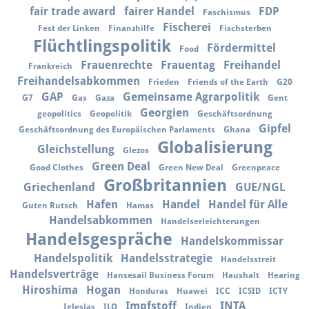
fair trade award
fairer Handel
FDP
Faschismus
Fischerei
Fest der Linken
Finanzhilfe
Fischsterben
Flüchtlingspolitik
Fördermittel
Food
Frauenrechte
Frauentag
Freihandel
Frankreich
Freihandelsabkommen
Frieden
Friends of the Earth
G20
GAP
Gemeinsame Agrarpolitik
G7
Gas
Gaza
Gent
Georgien
geopolitics
Geopolitik
Geschäftsordnung
Gipfel
Geschäftsordnung des Europäischen Parlaments
Ghana
Globalisierung
Gleichstellung
Glezos
Green Deal
Good Clothes
Green New Deal
Greenpeace
Großbritannien
Griechenland
GUE/NGL
Hafen
Handel
Handel für Alle
Guten Rutsch
Hamas
Handelsabkommen
Handelserleichterungen
Handelsgespräche
Handelskommissar
Handelspolitik
Handelsstrategie
Handelsstreit
Handelsverträge
Hansesail Business Forum
Haushalt
Hearing
Hiroshima
Hogan
Honduras
Huawei
ICC
ICSID
ICTY
Impfstoff
INTA
Iglesias
ILO
Indien