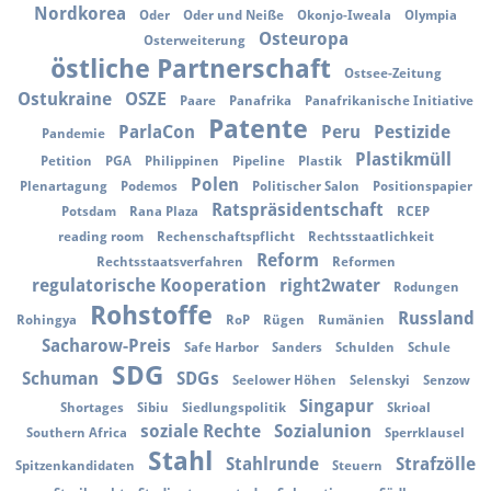
Nordkorea
Oder
Oder und Neiße
Okonjo-Iweala
Olympia
Osteuropa
Osterweiterung
östliche Partnerschaft
Ostsee-Zeitung
Ostukraine
OSZE
Paare
Panafrika
Panafrikanische Initiative
Patente
ParlaCon
Peru
Pestizide
Pandemie
Plastikmüll
Petition
PGA
Philippinen
Pipeline
Plastik
Polen
Plenartagung
Podemos
Politischer Salon
Positionspapier
Ratspräsidentschaft
Potsdam
Rana Plaza
RCEP
reading room
Rechenschaftspflicht
Rechtsstaatlichkeit
Reform
Rechtsstaatsverfahren
Reformen
regulatorische Kooperation
right2water
Rodungen
Rohstoffe
Russland
Rohingya
RoP
Rügen
Rumänien
Sacharow-Preis
Safe Harbor
Sanders
Schulden
Schule
SDG
Schuman
SDGs
Seelower Höhen
Selenskyi
Senzow
Singapur
Shortages
Sibiu
Siedlungspolitik
Skrioal
soziale Rechte
Sozialunion
Southern Africa
Sperrklausel
Stahl
Stahlrunde
Strafzölle
Spitzenkandidaten
Steuern