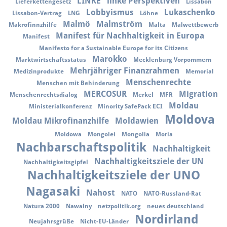
LINKE
linke Perspektiven
Lieferkettengesetz
Lissabon
Lobbyismus
Lukaschenko
Lissabon-Vertrag
LNG
Löhne
Malmö
Malmström
Makrofinnzhilfe
Malta
Malwettbewerb
Manifest für Nachhaltigkeit in Europa
Manifest
Manifesto for a Sustainable Europe for its Citizens
Marokko
Marktwirtschaftsstatus
Mecklenburg Vorpommern
Mehrjähriger Finanzrahmen
Medizinprodukte
Memorial
Menschenrechte
Menschen mit Behinderung
MERCOSUR
Migration
Menschenrechtsdialog
Merkel
MFR
Moldau
Ministerialkonferenz
Minority SafePack ECI
Moldova
Moldau Mikrofinanzhilfe
Moldawien
Moldowa
Mongolei
Mongolia
Moria
Nachbarschaftspolitik
Nachhaltigkeit
Nachhaltigkeitsziele der UN
Nachhaltigkeitsgipfel
Nachhaltigkeitsziele der UNO
Nagasaki
Nahost
NATO
NATO-Russland-Rat
Natura 2000
Nawalny
netzpolitik.org
neues deutschland
Nordirland
Neujahrsgrüße
Nicht-EU-Länder