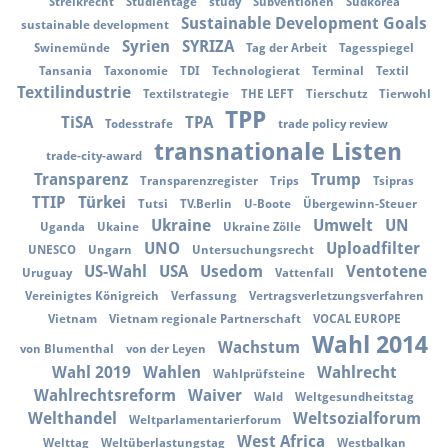
Streikrecht
Studientage
study
Subventionen
Südkorea
Sustainable Development Goals
sustainable development
Syrien
SYRIZA
Swinemünde
Tag der Arbeit
Tagesspiegel
Tansania
Taxonomie
TDI
Technologierat
Terminal
Textil
Textilindustrie
Textilstrategie
THE LEFT
Tierschutz
Tierwohl
TPP
TiSA
TPA
Todesstrafe
trade policy review
transnationale Listen
trade-city-award
Transparenz
Trump
Transparenzregister
Trips
Tsipras
TTIP
Türkei
Tutsi
TV.Berlin
U-Boote
Übergewinn-Steuer
Ukraine
Umwelt
UN
Uganda
Ukaine
Ukraine Zölle
UNO
Uploadfilter
UNESCO
Ungarn
Untersuchungsrecht
US-Wahl
USA
Usedom
Ventotene
Uruguay
Vattenfall
Vereinigtes Königreich
Verfassung
Vertragsverletzungsverfahren
Vietnam
Vietnam regionale Partnerschaft
VOCAL EUROPE
Wahl 2014
Wachstum
von Blumenthal
von der Leyen
Wahl 2019
Wahlen
Wahlrecht
Wahlprüfsteine
Wahlrechtsreform
Waiver
Wald
Weltgesundheitstag
Welthandel
Weltsozialforum
Weltparlamentarierforum
West Africa
Welttag
Weltüberlastungstag
Westbalkan