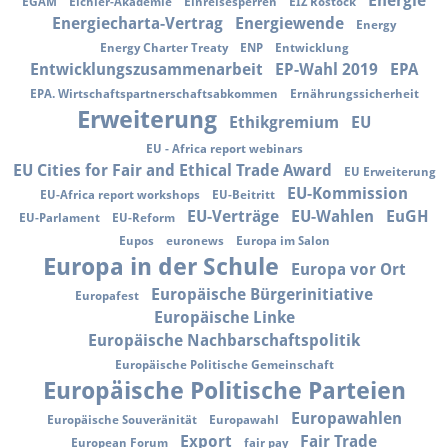
Energie
EGAM
Eichler-Akademie
Einreisesperren
EIZ Rostock
Energiecharta-Vertrag
Energiewende
Energy
Energy Charter Treaty
ENP
Entwicklung
Entwicklungszusammenarbeit
EP-Wahl 2019
EPA
EPA. Wirtschaftspartnerschaftsabkommen
Ernährungssicherheit
Erweiterung
Ethikgremium
EU
EU - Africa report webinars
EU Cities for Fair and Ethical Trade Award
EU Erweiterung
EU-Kommission
EU-Africa report workshops
EU-Beitritt
EU-Verträge
EU-Wahlen
EuGH
EU-Parlament
EU-Reform
Eupos
euronews
Europa im Salon
Europa in der Schule
Europa vor Ort
Europäische Bürgerinitiative
Europafest
Europäische Linke
Europäische Nachbarschaftspolitik
Europäische Politische Gemeinschaft
Europäische Politische Parteien
Europawahlen
Europäische Souveränität
Europawahl
Export
Fair Trade
European Forum
fair pay