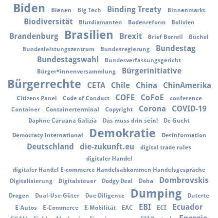
Biden
Binding Treaty
Bienen
Big Tech
Binnenmarkt
Biodiversität
Blutdiamanten
Bodenreform
Bolivien
Brasilien
Brandenburg
Brexit
Brief Borrell
Büchel
Bundestag
Bundesleistungszentrum
Bundesregierung
Bundestagswahl
Bundesverfassungsgericht
Bürgerinitiative
Bürger*innenversammlung
Bürgerrechte
CETA
Chile
China
ChinAmerika
COFE
CoFoE
Citizens Panel
Code of Conduct
conference
Corona
COVID-19
Container
Containerterminal
Copyright
Daphne Caruana Galizia
Das muss drin sein!
De Gucht
Demokratie
Democracy International
Desinformation
Deutschland
die-zukunft.eu
digital trade rules
digitaler Handel
digitaler Handel E-commerce Handelsabkommen Handelsgespräche
Dombrovskis
Digitalisierung
Digitalsteuer
Dodgy Deal
Doha
Dumping
Drogen
Dual-Use-Güter
Due Diligence
Duterte
EBI
Ecuador
E-Autos
E-Commerce
E-Mobilität
EAC
ECI