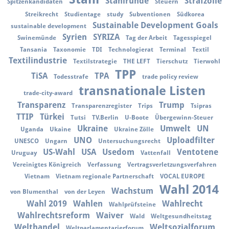
Stahlrunde
Strafzölle
Spitzenkandidaten
Steuern
Streikrecht
Studientage
study
Subventionen
Südkorea
Sustainable Development Goals
sustainable development
Syrien
SYRIZA
Swinemünde
Tag der Arbeit
Tagesspiegel
Tansania
Taxonomie
TDI
Technologierat
Terminal
Textil
Textilindustrie
Textilstrategie
THE LEFT
Tierschutz
Tierwohl
TPP
TiSA
TPA
Todesstrafe
trade policy review
transnationale Listen
trade-city-award
Transparenz
Trump
Transparenzregister
Trips
Tsipras
TTIP
Türkei
Tutsi
TV.Berlin
U-Boote
Übergewinn-Steuer
Ukraine
Umwelt
UN
Uganda
Ukaine
Ukraine Zölle
UNO
Uploadfilter
UNESCO
Ungarn
Untersuchungsrecht
US-Wahl
USA
Usedom
Ventotene
Uruguay
Vattenfall
Vereinigtes Königreich
Verfassung
Vertragsverletzungsverfahren
Vietnam
Vietnam regionale Partnerschaft
VOCAL EUROPE
Wahl 2014
Wachstum
von Blumenthal
von der Leyen
Wahl 2019
Wahlen
Wahlrecht
Wahlprüfsteine
Wahlrechtsreform
Waiver
Wald
Weltgesundheitstag
Welthandel
Weltsozialforum
Weltparlamentarierforum