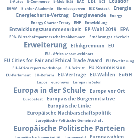
EBI
Ecuador
E-Autos
E-Commerce
E-Mobilität
EAC
ECI
Energie
EGAM
Eichler-Akademie
Einreisesperren
EIZ Rostock
Energiecharta-Vertrag
Energiewende
Energy
Energy Charter Treaty
ENP
Entwicklung
Entwicklungszusammenarbeit
EP-Wahl 2019
EPA
EPA. Wirtschaftspartnerschaftsabkommen
Ernährungssicherheit
Erweiterung
Ethikgremium
EU
EU - Africa report webinars
EU Cities for Fair and Ethical Trade Award
EU Erweiterung
EU-Kommission
EU-Africa report workshops
EU-Beitritt
EU-Verträge
EU-Wahlen
EuGH
EU-Parlament
EU-Reform
Eupos
euronews
Europa im Salon
Europa in der Schule
Europa vor Ort
Europäische Bürgerinitiative
Europafest
Europäische Linke
Europäische Nachbarschaftspolitik
Europäische Politische Gemeinschaft
Europäische Politische Parteien
Europawahlen
Europäische Souveränität
Europawahl