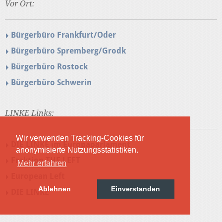
Vor Ort:
Bürgerbüro Frankfurt/Oder
Bürgerbüro Spremberg/Grodk
Bürgerbüro Rostock
Bürgerbüro Schwerin
LINKE Links:
Wir verwenden Tracking-Cookies für
DIE LINKE im Europaparlament
anonymisierte Nutzungsstatistiken.
Fraktion THE LEFT
Mehr erfahren
European Left
Ablehnen
Einverstanden
DIE LINKE