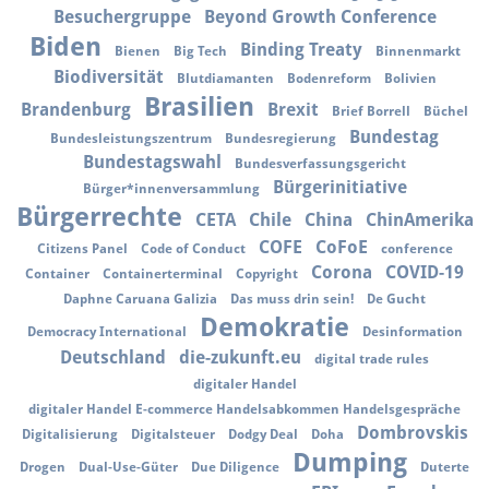
Besuchergruppe
Beyond Growth Conference
Biden
Binding Treaty
Bienen
Big Tech
Binnenmarkt
Biodiversität
Blutdiamanten
Bodenreform
Bolivien
Brasilien
Brandenburg
Brexit
Brief Borrell
Büchel
Bundestag
Bundesleistungszentrum
Bundesregierung
Bundestagswahl
Bundesverfassungsgericht
Bürgerinitiative
Bürger*innenversammlung
Bürgerrechte
CETA
Chile
China
ChinAmerika
COFE
CoFoE
Citizens Panel
Code of Conduct
conference
Corona
COVID-19
Container
Containerterminal
Copyright
Daphne Caruana Galizia
Das muss drin sein!
De Gucht
Demokratie
Democracy International
Desinformation
Deutschland
die-zukunft.eu
digital trade rules
digitaler Handel
digitaler Handel E-commerce Handelsabkommen Handelsgespräche
Dombrovskis
Digitalisierung
Digitalsteuer
Dodgy Deal
Doha
Dumping
Drogen
Dual-Use-Güter
Due Diligence
Duterte