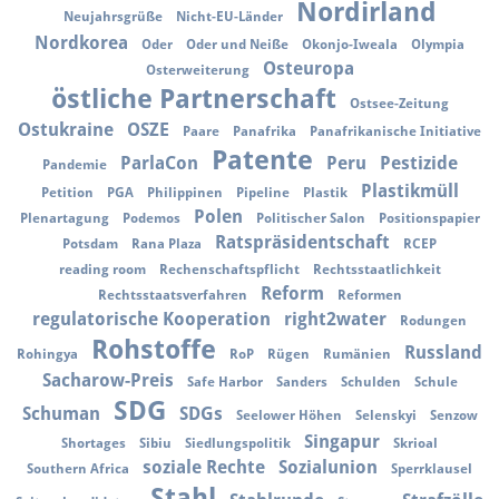
Nordirland
Neujahrsgrüße
Nicht-EU-Länder
Nordkorea
Oder
Oder und Neiße
Okonjo-Iweala
Olympia
Osteuropa
Osterweiterung
östliche Partnerschaft
Ostsee-Zeitung
Ostukraine
OSZE
Paare
Panafrika
Panafrikanische Initiative
Patente
ParlaCon
Peru
Pestizide
Pandemie
Plastikmüll
Petition
PGA
Philippinen
Pipeline
Plastik
Polen
Plenartagung
Podemos
Politischer Salon
Positionspapier
Ratspräsidentschaft
Potsdam
Rana Plaza
RCEP
reading room
Rechenschaftspflicht
Rechtsstaatlichkeit
Reform
Rechtsstaatsverfahren
Reformen
regulatorische Kooperation
right2water
Rodungen
Rohstoffe
Russland
Rohingya
RoP
Rügen
Rumänien
Sacharow-Preis
Safe Harbor
Sanders
Schulden
Schule
SDG
Schuman
SDGs
Seelower Höhen
Selenskyi
Senzow
Singapur
Shortages
Sibiu
Siedlungspolitik
Skrioal
soziale Rechte
Sozialunion
Southern Africa
Sperrklausel
Stahl