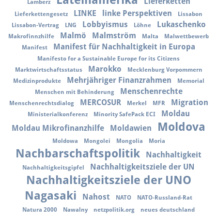
Lateinamerika
Lieferketten
Lamberz
LINKE
linke Perspektiven
Lieferkettengesetz
Lissabon
Lobbyismus
Lukaschenko
Lissabon-Vertrag
LNG
Löhne
Malmö
Malmström
Makrofinnzhilfe
Malta
Malwettbewerb
Manifest für Nachhaltigkeit in Europa
Manifest
Manifesto for a Sustainable Europe for its Citizens
Marokko
Marktwirtschaftsstatus
Mecklenburg Vorpommern
Mehrjähriger Finanzrahmen
Medizinprodukte
Memorial
Menschenrechte
Menschen mit Behinderung
MERCOSUR
Migration
Menschenrechtsdialog
Merkel
MFR
Moldau
Ministerialkonferenz
Minority SafePack ECI
Moldova
Moldau Mikrofinanzhilfe
Moldawien
Moldowa
Mongolei
Mongolia
Moria
Nachbarschaftspolitik
Nachhaltigkeit
Nachhaltigkeitsziele der UN
Nachhaltigkeitsgipfel
Nachhaltigkeitsziele der UNO
Nagasaki
Nahost
NATO
NATO-Russland-Rat
Natura 2000
Nawalny
netzpolitik.org
neues deutschland