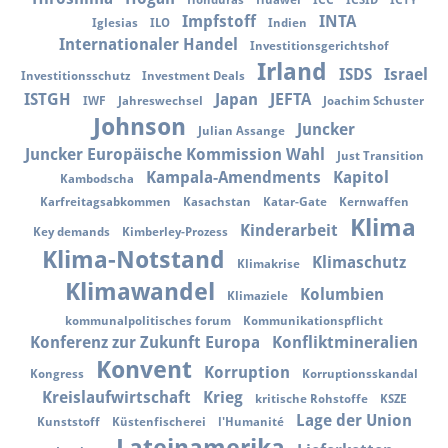
Honduras
Huawei
ICC
ICSID
ICTY
Impfstoff
INTA
Iglesias
ILO
Indien
Internationaler Handel
Investitionsgerichtshof
Irland
ISDS
Israel
Investitionsschutz
Investment Deals
ISTGH
Japan
JEFTA
IWF
Jahreswechsel
Joachim Schuster
Johnson
Juncker
Julian Assange
Juncker Europäische Kommission Wahl
Just Transition
Kampala-Amendments
Kapitol
Kambodscha
Karfreitagsabkommen
Kasachstan
Katar-Gate
Kernwaffen
Klima
Kinderarbeit
Key demands
Kimberley-Prozess
Klima-Notstand
Klimaschutz
Klimakrise
Klimawandel
Kolumbien
Klimaziele
kommunalpolitisches forum
Kommunikationspflicht
Konferenz zur Zukunft Europa
Konfliktmineralien
Konvent
Korruption
Kongress
Korruptionsskandal
Kreislaufwirtschaft
Krieg
kritische Rohstoffe
KSZE
Lage der Union
Kunststoff
Küstenfischerei
l'Humanité