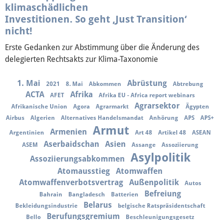
Über mich
klimaschädlichen
Investitionen. So geht ‚Just Transition‘
Vor Ort
nicht!
Erste Gedanken zur Abstimmung über die Änderung des
Kontakt
delegierten Rechtsakts zur Klima-Taxonomie
Reden
1. Mai
Abrüstung
2021
8. Mai
Abkommen
Abtrebung
ACTA
Afrika
AFET
Afrika EU - Africa report webinars
Termine
Agrarsektor
Afrikanische Union
Agora
Agrarmarkt
Ägypten
Airbus
Algerien
Alternatives Handelsmandat
Anhörung
APS
APS+
Armut
Presse
Armenien
Argentinien
Art 48
Artikel 48
ASEAN
Aserbaidschan
Asien
ASEM
Assange
Assoziierung
Asylpolitik
Mediathek
Assoziierungsabkommen
Atomausstieg
Atomwaffen
Atomwaffenverbotsvertrag
Außenpolitik
Autos
Befreiung
Bahrain
Bangladesch
Batterien
Belarus
Bekleidungsindustrie
belgische Ratspräsidentschaft
Berufungsgremium
Bello
Beschleunigungsgesetz