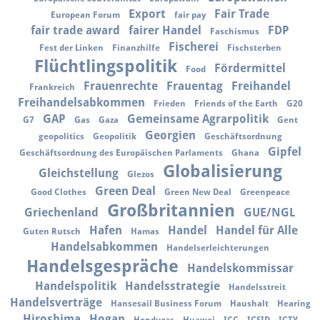
Export
Fair Trade
European Forum
fair pay
fair trade award
fairer Handel
FDP
Faschismus
Fischerei
Fest der Linken
Finanzhilfe
Fischsterben
Flüchtlingspolitik
Fördermittel
Food
Frauenrechte
Frauentag
Freihandel
Frankreich
Freihandelsabkommen
Frieden
Friends of the Earth
G20
GAP
Gemeinsame Agrarpolitik
G7
Gas
Gaza
Gent
Georgien
geopolitics
Geopolitik
Geschäftsordnung
Gipfel
Geschäftsordnung des Europäischen Parlaments
Ghana
Globalisierung
Gleichstellung
Glezos
Green Deal
Good Clothes
Green New Deal
Greenpeace
Großbritannien
Griechenland
GUE/NGL
Hafen
Handel
Handel für Alle
Guten Rutsch
Hamas
Handelsabkommen
Handelserleichterungen
Handelsgespräche
Handelskommissar
Handelspolitik
Handelsstrategie
Handelsstreit
Handelsverträge
Hansesail Business Forum
Haushalt
Hearing
Hiroshima
Hogan