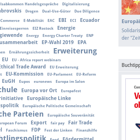
delsabkommen Handelsgespräche
Digitalisierung
brovskis
Drogen
Dual-Use-Güter
Due Diligence
EBI
Ecuador
-Commerce
E-Mobilität
EAC
ECI
Europäi
Energie
Einreisesperren
EIZ Rostock
Solidari
giewende
Energy
Energy Charter Treaty
ENP
der "Ze
zusammenarbeit
EP-Wahl 2019
EPA
Erweiterung
men
Ernährungssicherheit
EU
EU - Africa report webinars
Buchtipp
 Ethical Trade Award
EU Erweiterung
EU-Kommission
tt
EU-Parlament
EU-Reform
EuGH
Eupos
euronews
Europa im Salon
chule
Europa vor Ort
Europafest
initiative
Europäische Linke
spolitik
Europäische Politische Gemeinschaft
che Parteien
Europäische Souveränität
Export
Fair Trade
uropean Forum
fair pay
l
FDP
Faschismus
Fest der Linken
Finanzhilfe
htlingspolitik
Fördermittel
Food