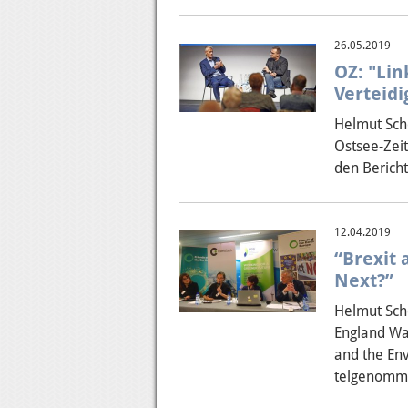
26.05.2019
OZ: "Lin
Verteid
Helmut Scho
Ostsee-Zei
den Bericht
12.04.2019
“Brexit
Next?”
Helmut Scho
England Wa
and the Env
telgenomme