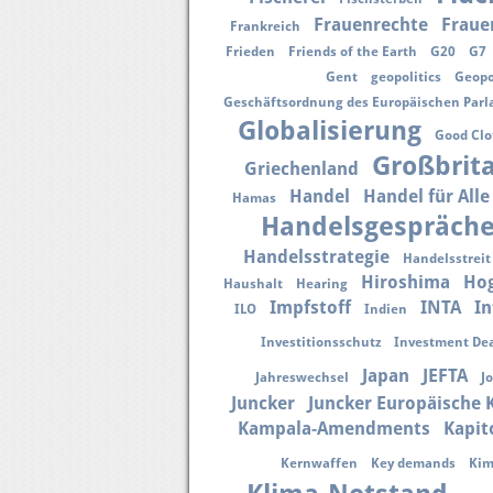
Frauenrechte
Fraue
Frankreich
Frieden
Friends of the Earth
G20
G7
Gent
geopolitics
Geopo
Geschäftsordnung des Europäischen Par
Globalisierung
Good Clo
Großbrit
Griechenland
Handel
Handel für Alle
Hamas
Handelsgespräch
Handelsstrategie
Handelsstreit
Hiroshima
Ho
Haushalt
Hearing
Impfstoff
INTA
In
ILO
Indien
Investitionsschutz
Investment Dea
Japan
JEFTA
Jahreswechsel
J
Juncker
Juncker Europäische
Kampala-Amendments
Kapit
Kernwaffen
Key demands
Kim