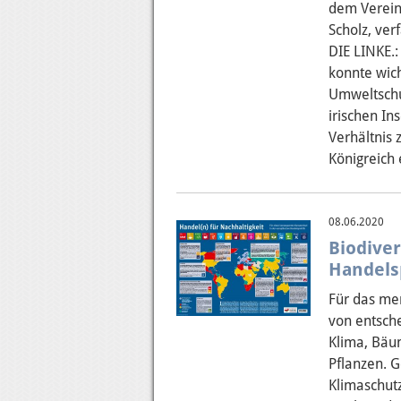
dem Verein
Scholz, ver
DIE LINKE.:
konnte wich
Umweltschut
irischen In
Verhältnis
Königreich 
08.06.2020
Biodiver
Handelsp
Für das men
von entsch
Klima, Bäu
Pflanzen. 
Klimaschutz