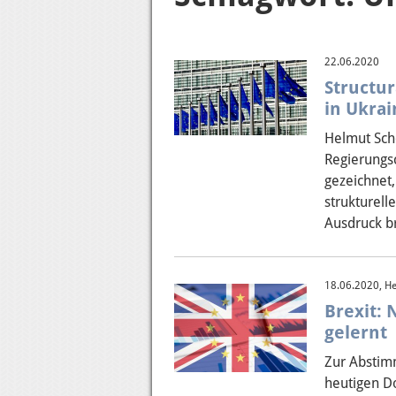
22.06.2020
Structur
in Ukrai
Helmut Scho
Regierungs
gezeichnet
strukturell
Ausdruck b
18.06.2020, He
Brexit: 
gelernt
Zur Abstim
heutigen D