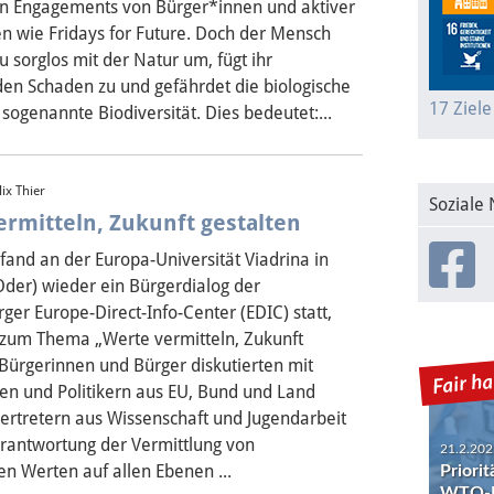
 Engagements von Bürger*innen und aktiver
 wie Fridays for Future. Doch der Mensch
u sorglos mit der Natur um, fügt ihr
n Schaden zu und gefährdet die biologische
17 Ziele
e sogenannte Biodiversität. Dies bedeutet:...
ix Thier
Soziale
rmitteln, Zukunft gestalten
fand an der Europa-Universität Viadrina in
Oder) wieder ein Bürgerdialog der
er Europe-Direct-Info-Center (EDIC) statt,
 zum Thema „Werte vermitteln, Zukunft
 Bürgerinnen und Bürger diskutierten mit
21.2.202
nen und Politikern aus EU, Bund und Land
Priori
ertretern aus Wissenschaft und Jugendarbeit
WTO-R
erantwortung der Vermittlung von
n Werten auf allen Ebenen ...