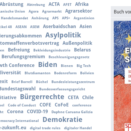
Abrüstung
ACTA
Afrika
Abtrebung
AFET
Agrarsektor
Buch vo
kanische Union
Agora
Agrarmarkt
s Handelsmandat
Anhörung
APS
APS+
Argentinien
Aserbaidschan
Asien
tikel 48
ASEAN
ASEM
Asylpolitik
iierungsabkommen
tomwaffenverbotsvertrag
Außenpolitik
Befreiung
Belarus
ien
Bekleidungsindustrie
Berufungsgremium
Beschleunigungsgesetz
Biden
wth Conference
Bienen
Big Tech
diversität
Blutdiamanten
Bodenreform
Bolivien
exit
Brief Borrell
Büchel
Bundesleistungszentrum
Bundestagswahl
Bundesverfassungsgericht
Bürgerrechte
itiative
CETA
Chile
COFE
CoFoE
nel
Code of Conduct
conference
Corona
COVID-19
ht
Daphne Caruana Galizia
Demokratie
mocracy International
e-zukunft.eu
digital trade rules
digitaler Handel