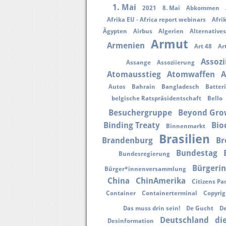
1. Mai
2021
8. Mai
Abkommen
Afrika EU - Africa report webinars
Afri
Ägypten
Airbus
Algerien
Alternative
Armut
Armenien
Art 48
Ar
Assoz
Assange
Assoziierung
Atomausstieg
Atomwaffen
A
Autos
Bahrain
Bangladesch
Batter
belgische Ratspräsidentschaft
Bello
Besuchergruppe
Beyond Gro
Binding Treaty
Bio
Binnenmarkt
Brasilien
Brandenburg
Br
Bundestag
Bundesregierung
Bürgerin
Bürger*innenversammlung
China
ChinAmerika
Citizens Pa
Container
Containerterminal
Copyrig
Das muss drin sein!
De Gucht
De
Deutschland
di
Desinformation