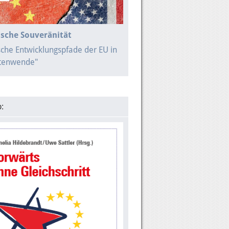
sche Souveränität
sche Entwicklungspfade der EU in
itenwende"
: