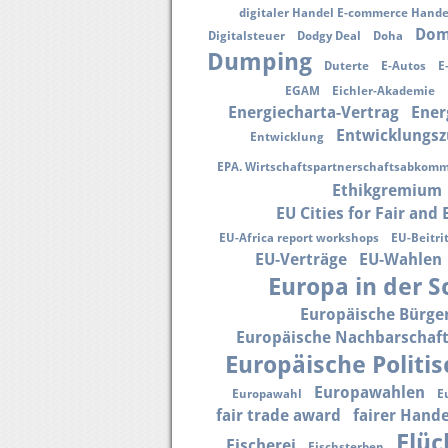
digitaler Handel E-commerce Han
Dom
Digitalsteuer
Dodgy Deal
Doha
Dumping
Duterte
E-Autos
E
EGAM
Eichler-Akademie
Energiecharta-Vertrag
Ener
Entwicklungs
Entwicklung
EPA. Wirtschaftspartnerschaftsabkom
Ethikgremium
EU Cities for Fair and
EU-Africa report workshops
EU-Beitri
EU-Verträge
EU-Wahlen
Europa in der S
Europäische Bürger
Europäische Nachbarschaft
Europäische Politis
Europawahlen
Europawahl
E
fair trade award
fairer Hande
Flüc
Fischerei
Fischsterben