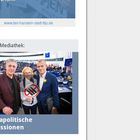
5
: Die Algorithmen und das
www.fair-handeln-statt-ttip.de
lantische Verhältnis
 Mediathek:
apolitische
ssionen