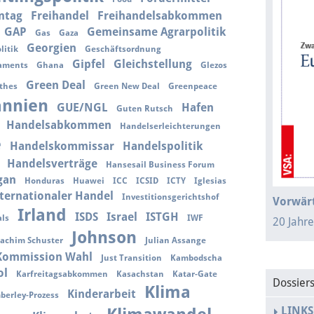
ntag
Freihandel
Freihandelsabkommen
GAP
Gemeinsame Agrarpolitik
Gas
Gaza
Georgien
litik
Geschäftsordnung
Gipfel
Gleichstellung
laments
Ghana
Glezos
Green Deal
thes
Green New Deal
Greenpeace
annien
GUE/NGL
Hafen
Guten Rutsch
Handelsabkommen
Handelserleichterungen
e
Handelskommissar
Handelspolitik
Handelsverträge
Hansesail Business Forum
gan
Honduras
Huawei
ICC
ICSID
ICTY
Iglesias
ternationaler Handel
Investitionsgerichtshof
Vorwärt
Irland
ISDS
Israel
ISTGH
ls
IWF
20 Jahr
Johnson
oachim Schuster
Julian Assange
 Kommission Wahl
Just Transition
Kambodscha
ol
Karfreitagsabkommen
Kasachstan
Katar-Gate
Dossier
Klima
Kinderarbeit
berley-Prozess
LINKS