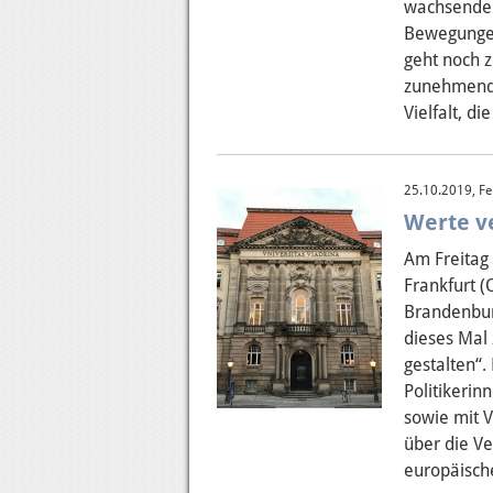
wachsenden
Bewegungen
geht noch z
zunehmende
Vielfalt, di
25.10.2019, Fel
Werte ve
Am Freitag 
Frankfurt (
Brandenburg
dieses Mal
gestalten“.
Politikerin
sowie mit V
über die V
europäische