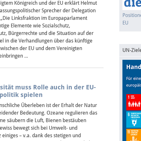
igtem Königreich und der EU erklärt Helmut
fassungspolitischer Sprecher der Delegation
Positio
 „Die Linksfraktion im Europaparlament
EU
tige Elemente wie Sozialschutz,
z, Bürgerrechte und die Situation auf der
sel in die Verhandlungen über das künftige
 zwischen der EU und dem Vereinigten
UN-Ziel
einbringen ...
sität muss Rolle auch in der EU-
olitik spielen
schliche Überleben ist der Erhalt der Natur
eidender Bedeutung. Ozeane regulieren das
me säubern die Luft, Bienen bestäuben
Gewiss bewegt sich bei Umwelt- und
 einiges – v.a. dank des stetigen und