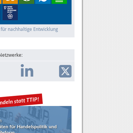
 für nachhaltige Entwicklung
 Netzwerke:
5
täten für Handelspolitik und
eform