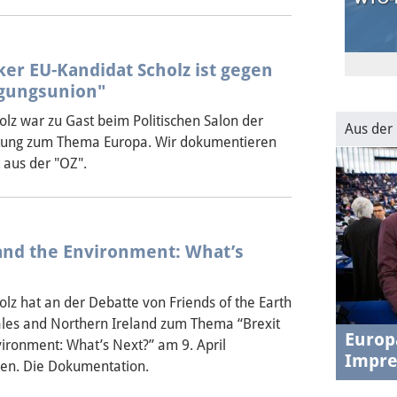
30.1.202
USA-EU
ker EU-Kandidat Scholz ist gegen
transat
igungsunion"
lz war zu Gast beim Politischen Salon der
Aus der
tung zum Thema Europa. Wir dokumentieren
 aus der "OZ".
 and the Environment: What’s
lz hat an der Debatte von Friends of the Earth
les and Northern Ireland zum Thema “Brexit
Europ
ironment: What’s Next?” am 9. April
Impre
n. Die Dokumentation.