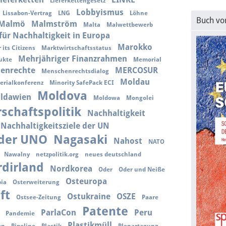
Lieferkettengesetz
Lobbyismus
Lissabon-Vertrag
LNG
Löhne
Buch vo
Malmö
Malmström
Malta
Malwettbewerb
für Nachhaltigkeit in Europa
Marokko
 its Citizens
Marktwirtschaftsstatus
Mehrjähriger Finanzrahmen
ukte
Memorial
enrechte
MERCOSUR
Menschenrechtsdialog
Moldau
erialkonferenz
Minority SafePack ECI
Moldova
ldawien
Moldowa
Mongolei
schaftspolitik
Nachhaltigkeit
Nachhaltigkeitsziele der UN
 der UNO
Nagasaki
Nahost
NATO
Nawalny
netzpolitik.org
neues deutschland
dirland
Nordkorea
Oder
Oder und Neiße
Osteuropa
ia
Osterweiterung
ft
Ostukraine
OSZE
Ostsee-Zeitung
Paare
Patente
ParlaCon
Peru
Pandemie
Plastikmüll