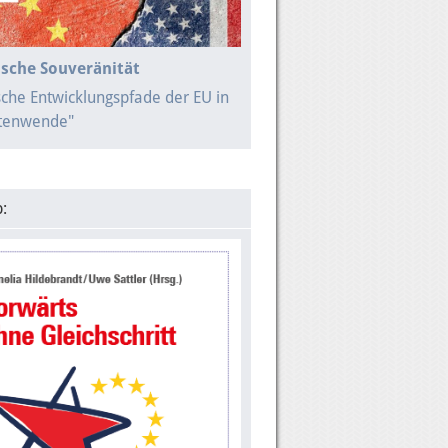
sche Souveränität
sche Entwicklungspfade der EU in
itenwende"
: