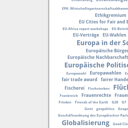
Entwicklung
EPA. Wirtschaftspartnerschaftsabkom
Ethikgremium
EU Cities for Fair and
EU-Africa report workshops
EU-Beitri
EU-Verträge
EU-Wahlen
Europa in der S
Europäische Bürger
Europäische Nachbarschaft
Europäische Politis
Europawahlen
Europawahl
E
fair trade award
fairer Hande
Flüc
Fischerei
Fischsterben
Frauenrechte
Fraue
Frankreich
Frieden
Friends of the Earth
G20
G7
Gent
geopolitics
Geopo
Geschäftsordnung des Europäischen Par
Globalisierung
Good Clo