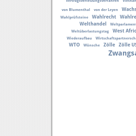
Vertragsverletzungsverfahren
Vietna
Wach
von Blumenthal
von der Leyen
Wahlrecht
Wahlr
Wahlprüfsteine
Welthandel
Weltparlamen
West Afri
Weltüberlastungstag
Wiederaufbau
Wirtschaftspartnersc
WTO
Zölle
Zölle U
Wünsche
Zwangsa