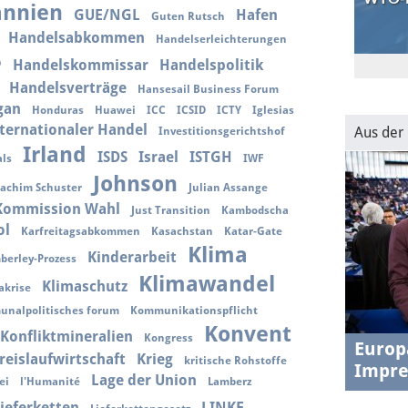
annien
GUE/NGL
Hafen
Guten Rutsch
Handelsabkommen
Handelserleichterungen
e
30.1.202
Handelskommissar
Handelspolitik
USA-EU
Handelsverträge
Hansesail Business Forum
transat
gan
Honduras
Huawei
ICC
ICSID
ICTY
Iglesias
ternationaler Handel
Aus der
Investitionsgerichtshof
Irland
ISDS
Israel
ISTGH
ls
IWF
Johnson
oachim Schuster
Julian Assange
 Kommission Wahl
Just Transition
Kambodscha
ol
Karfreitagsabkommen
Kasachstan
Katar-Gate
Klima
Kinderarbeit
berley-Prozess
Klimawandel
Klimaschutz
akrise
nalpolitisches forum
Kommunikationspflicht
Konvent
Konfliktmineralien
Kongress
Europ
reislaufwirtschaft
Krieg
kritische Rohstoffe
Impre
Lage der Union
ei
l'Humanité
Lamberz
ieferketten
LINKE