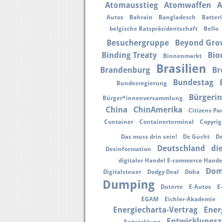
Atomausstieg
Atomwaffen
A
Autos
Bahrain
Bangladesch
Batter
belgische Ratspräsidentschaft
Bello
Besuchergruppe
Beyond Gro
Binding Treaty
Bio
Binnenmarkt
Brasilien
Brandenburg
Br
Bundestag
Bundesregierung
Bürgerin
Bürger*innenversammlung
China
ChinAmerika
Citizens Pa
Container
Containerterminal
Copyrig
Das muss drin sein!
De Gucht
De
Deutschland
di
Desinformation
digitaler Handel E-commerce Han
Dom
Digitalsteuer
Dodgy Deal
Doha
Dumping
Duterte
E-Autos
E
EGAM
Eichler-Akademie
Energiecharta-Vertrag
Ener
Entwicklungs