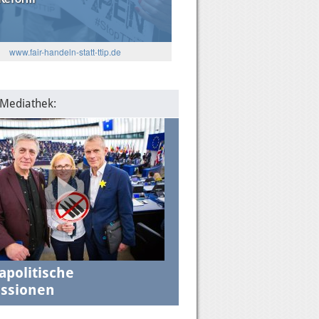
5
www.fair-handeln-statt-ttip.de
: Die Algorithmen und das
lantische Verhältnis
 Mediathek:
apolitische
ssionen