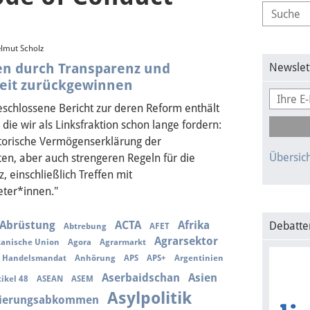
lmut Scholz
en durch Transparenz und
Newslet
keit zurückgewinnen
eschlossene Bericht zur deren Reform enthält
 die wir als Linksfraktion schon lange fordern:
atorische Vermögenserklärung der
Übersich
en, aber auch strengeren Regeln für die
, einschließlich Treffen mit
eter*innen."
Abrüstung
ACTA
Afrika
Debatte
Abtrebung
AFET
Agrarsektor
kanische Union
Agora
Agrarmarkt
s Handelsmandat
Anhörung
APS
APS+
Argentinien
Aserbaidschan
Asien
tikel 48
ASEAN
ASEM
Asylpolitik
iierungsabkommen