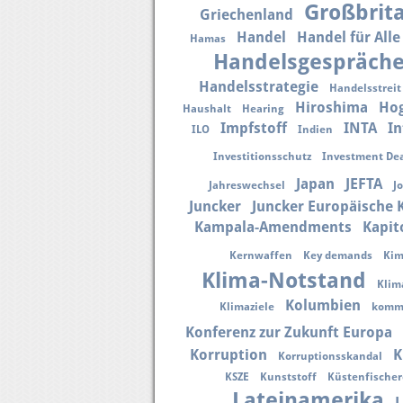
Großbrit
Griechenland
Handel
Handel für Alle
Hamas
Handelsgespräch
Handelsstrategie
Handelsstreit
Hiroshima
Ho
Haushalt
Hearing
Impfstoff
INTA
In
ILO
Indien
Investitionsschutz
Investment Dea
Japan
JEFTA
Jahreswechsel
J
Juncker
Juncker Europäische
Kampala-Amendments
Kapit
Kernwaffen
Key demands
Kim
Klima-Notstand
Klim
Kolumbien
Klimaziele
kommu
Konferenz zur Zukunft Europa
Korruption
K
Korruptionsskandal
KSZE
Kunststoff
Küstenfischer
Lateinamerika
L