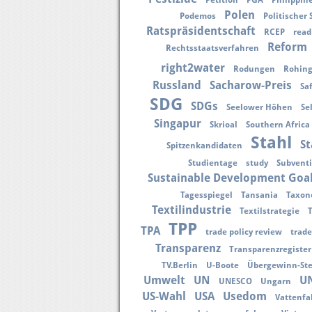
Petition
PGA
Philippin
Polen
Podemos
Politischer 
Ratspräsidentschaft
RCEP
read
Reform
Rechtsstaatsverfahren
right2water
Rodungen
Rohin
Russland
Sacharow-Preis
Sa
SDG
SDGs
Seelower Höhen
Se
Singapur
Skrioal
Southern Africa
Stahl
St
Spitzenkandidaten
Studientage
study
Subvent
Sustainable Development Goa
Tagesspiegel
Tansania
Taxon
Textilindustrie
Textilstrategie
TPP
TPA
trade policy review
trade
Transparenz
Transparenzregister
TV.Berlin
U-Boote
Übergewinn-St
Umwelt
UN
U
UNESCO
Ungarn
US-Wahl
USA
Usedom
Vattenfal