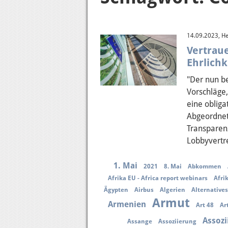
14.09.2023, He
Vertrau
Ehrlich
"Der nun b
Vorschläge,
eine oblig
Abgeordnet
Transparenz
Lobbyvertr
1. Mai
2021
8. Mai
Abkommen
Afrika EU - Africa report webinars
Afri
Ägypten
Airbus
Algerien
Alternative
Armut
Armenien
Art 48
Ar
Assoz
Assange
Assoziierung