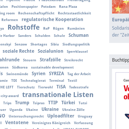
en
Pipeline
Plastik
Plenartagung
Salon
Positionspapier
Potsdam
Rana Plaza
ing room
Rechenschaftspflicht
Rechtsstaatlichkeit
regulatorische Kooperation
Europäi
Reformen
Rohstoffe
Solidari
gya
RoP
Rügen
Rumänien
der "Ze
Schuman
fe Harbor
Sanders
Schulden
Schule
lenskyi
Senzow
Shortages
Sibiu
Siedlungspolitik
soziale Rechte
Sozialunion
Sperrklausel
ahlrunde
Strafzölle
Buchtipp
Steuern
Streikrecht
ionen
Südkorea
sustainable development
ls
Syrien
SYRIZA
Swinemünde
Tag der Arbeit
omie
TDI
Technologierat
Terminal
Textil
TiSA
THE LEFT
Tierschutz
Tierwohl
Todesstrafe
transnationale Listen
-city-award
Trump
TTIP
Türkei
Trips
Tsipras
Tutsi
Ukraine
euer
Uganda
Ukaine
Ukraine Zölle
NO
Uploadfilter
Untersuchungsrecht
Uruguay
Ventotene
l
Vereinigtes Königreich
Verfassung