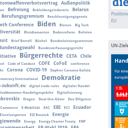
tomwaffenverbotsvertrag
Außenpolitik
Befreiung
Belarus
ien
Bekleidungsindustrie
Positio
Berufungsgremium
Beschleunigungsgesetz
EU
Biden
wth Conference
Bienen
Big Tech
diversität
Blutdiamanten
Bodenreform
Bolivien
exit
Brief Borrell
Büchel
Bundesleistungszentrum
UN-Ziel
Bundestagswahl
Bundesverfassungsgericht
Bürgerrechte
itiative
CETA
Chile
COFE
CoFoE
nel
Code of Conduct
conference
Corona
COVID-19
ht
Daphne Caruana Galizia
Demokratie
mocracy International
e-zukunft.eu
digital trade rules
digitaler Handel
delsabkommen Handelsgespräche
Digitalisierung
brovskis
Drogen
Dual-Use-Güter
Due Diligence
EBI
Ecuador
-Commerce
E-Mobilität
EAC
ECI
Energie
Einreisesperren
EIZ Rostock
giewende
Energy
Energy Charter Treaty
ENP
zusammenarbeit
EP-Wahl 2019
EPA