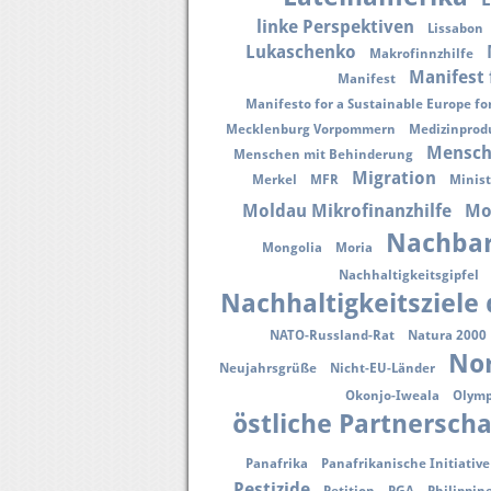
linke Perspektiven
Lissabon
Lukaschenko
Makrofinnzhilfe
Manifest 
Manifest
Manifesto for a Sustainable Europe for
Mecklenburg Vorpommern
Medizinprod
Mensch
Menschen mit Behinderung
Migration
Merkel
MFR
Minist
Moldau Mikrofinanzhilfe
Mo
Nachbar
Mongolia
Moria
Nachhaltigkeitsgipfel
Nachhaltigkeitsziele
NATO-Russland-Rat
Natura 2000
Nor
Neujahrsgrüße
Nicht-EU-Länder
Okonjo-Iweala
Olymp
östliche Partnerscha
Panafrika
Panafrikanische Initiative
Pestizide