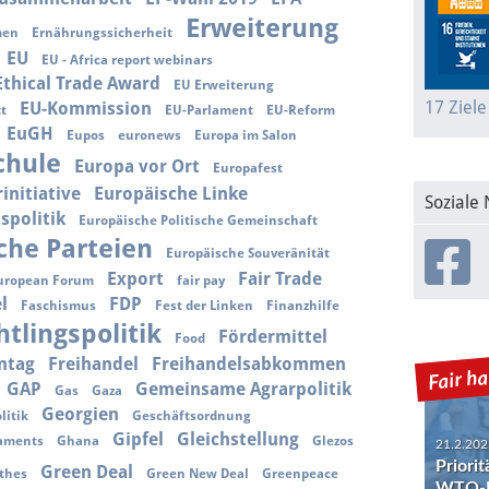
Erweiterung
men
Ernährungssicherheit
EU
EU - Africa report webinars
 Ethical Trade Award
EU Erweiterung
17 Ziele
EU-Kommission
tt
EU-Parlament
EU-Reform
EuGH
Eupos
euronews
Europa im Salon
chule
Europa vor Ort
Europafest
initiative
Europäische Linke
Soziale
spolitik
Europäische Politische Gemeinschaft
che Parteien
Europäische Souveränität
Export
Fair Trade
uropean Forum
fair pay
l
FDP
Faschismus
Fest der Linken
Finanzhilfe
htlingspolitik
Fördermittel
Food
ntag
Freihandel
Freihandelsabkommen
GAP
Gemeinsame Agrarpolitik
Gas
Gaza
21.2.202
Georgien
litik
Geschäftsordnung
Priori
Gipfel
Gleichstellung
WTO-R
laments
Ghana
Glezos
Green Deal
thes
Green New Deal
Greenpeace