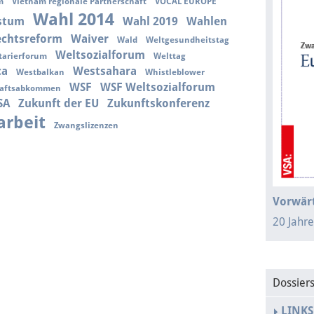
m
Vietnam regionale Partnerschaft
VOCAL EUROPE
Wahl 2014
stum
Wahl 2019
Wahlen
echtsreform
Waiver
Wald
Weltgesundheitstag
Weltsozialforum
tarierforum
Welttag
ca
Westsahara
Westbalkan
Whistleblower
WSF
WSF Weltsozialforum
haftsabkommen
SA
Zukunft der EU
Zukunftskonferenz
rbeit
Zwangslizenzen
Vorwärt
20 Jahr
Dossier
LINKS