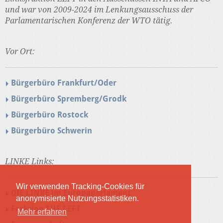
und war von 2009-2024 im Lenkungsausschuss der
Parlamentarischen Konferenz der WTO tätig.
Vor Ort:
Bürgerbüro Frankfurt/Oder
Bürgerbüro Spremberg/Grodk
Bürgerbüro Rostock
Bürgerbüro Schwerin
LINKE Links:
Wir verwenden Tracking-Cookies für
DIE LINKE im Europaparlament
anonymisierte Nutzungsstatistiken.
Fraktion THE LEFT
Mehr erfahren