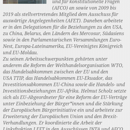
und für konstitutionelle Fragen
(AFCO) an sowie von 2009 bis
2019 als stellvertretendes Mitglied dem Ausschuss für
auswärtige Angelegenheiten (AFET). Daneben arbeitete
er in den Delegationen für die Beziehungen zu den USA,
zu China, Belarus, den Ländern des Mercosur, Südasiens
sowie in den Parlamentarischen Versammlungen Euro-
Nest, Europa-Lateinamerika, EU-Vereinigtes Königreich
und EU-Moldau.
Zu seinen Arbeitsschwerpunkten gehörten unter
anderem die Reform der Welthandelsorganisation WTO,
das Handelsabkommen zwischen der EU und den
USA TTIP, das Handelsabkommen EU-Ekuador, das
Investitionsabkommen EU-China sowie die Handels- und
Investitionsbeziehungen EU-Afrika. Helmut Scholz setzte
sich als EU-Abgeordneter für eine Reform der EU-Verträge
unter Einbeziehung der Bürger*innen und die Stärkung
der Europäischen Bürgerinitiative ein und arbeitete zur
Erweiterung der Europäischen Union und den Brexit-
Verhandlungen. Er koordinierte die Arbeit der
Linksfraktion LEFT in den Ausschüssen INTA und AFCO