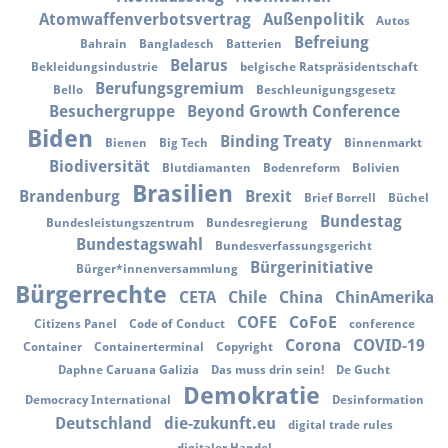
Atomwaffenverbotsvertrag
Außenpolitik
Autos
Befreiung
Bahrain
Bangladesch
Batterien
Belarus
Bekleidungsindustrie
belgische Ratspräsidentschaft
Berufungsgremium
Bello
Beschleunigungsgesetz
Besuchergruppe
Beyond Growth Conference
Biden
Binding Treaty
Bienen
Big Tech
Binnenmarkt
Biodiversität
Blutdiamanten
Bodenreform
Bolivien
Brasilien
Brandenburg
Brexit
Brief Borrell
Büchel
Bundestag
Bundesleistungszentrum
Bundesregierung
Bundestagswahl
Bundesverfassungsgericht
Bürgerinitiative
Bürger*innenversammlung
Bürgerrechte
CETA
Chile
China
ChinAmerika
COFE
CoFoE
Citizens Panel
Code of Conduct
conference
Corona
COVID-19
Container
Containerterminal
Copyright
Daphne Caruana Galizia
Das muss drin sein!
De Gucht
Demokratie
Democracy International
Desinformation
Deutschland
die-zukunft.eu
digital trade rules