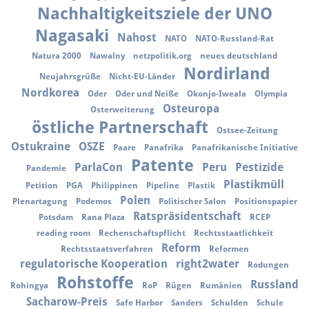
Nachhaltigkeitsziele der UNO
Nagasaki
Nahost
NATO
NATO-Russland-Rat
Natura 2000
Nawalny
netzpolitik.org
neues deutschland
Nordirland
Neujahrsgrüße
Nicht-EU-Länder
Nordkorea
Oder
Oder und Neiße
Okonjo-Iweala
Olympia
Osteuropa
Osterweiterung
östliche Partnerschaft
Ostsee-Zeitung
Ostukraine
OSZE
Paare
Panafrika
Panafrikanische Initiative
Patente
ParlaCon
Peru
Pestizide
Pandemie
Plastikmüll
Petition
PGA
Philippinen
Pipeline
Plastik
Polen
Plenartagung
Podemos
Politischer Salon
Positionspapier
Ratspräsidentschaft
Potsdam
Rana Plaza
RCEP
reading room
Rechenschaftspflicht
Rechtsstaatlichkeit
Reform
Rechtsstaatsverfahren
Reformen
regulatorische Kooperation
right2water
Rodungen
Rohstoffe
Russland
Rohingya
RoP
Rügen
Rumänien
Sacharow-Preis
Safe Harbor
Sanders
Schulden
Schule