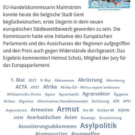
Über mich
EU-Handelskommissarin Malmström
konnte heute die belgische Stadt Gent
Vor Ort
beglückwünschen, erste Siegerin in dem neuen
europäischen Städtewettbewerb geworden zu sein. Die
Kontakt
Kommissarin hatte eine Initiative des Europäischen
Parlaments und des Ausschusses der Regionen aufgegriffen
Reden
und den Preis auch gegen Widerstände durchgesetzt. Das
Ergebnis kommentiert Helmut Scholz, Mitglied der Jury für
Termine
das Europaparlament.
Presse
1. Mai
Abrüstung
2021
8. Mai
Abkommen
Abtrebung
ACTA
Afrika
AFET
Afrika EU - Africa report webinars
Agrarsektor
Afrikanische Union
Agora
Agrarmarkt
Ägypten
Mediathek
Airbus
Algerien
Alternatives Handelsmandat
Anhörung
APS
APS+
Armut
Armenien
Argentinien
Art 48
Artikel 48
ASEAN
Aserbaidschan
Asien
ASEM
Assange
Assoziierung
Asylpolitik
Assoziierungsabkommen
Atomausstieg
Atomwaffen