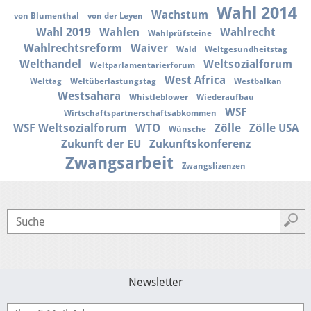
Wahl 2014
Wachstum
von Blumenthal
von der Leyen
Wahl 2019
Wahlen
Wahlrecht
Wahlprüfsteine
Wahlrechtsreform
Waiver
Wald
Weltgesundheitstag
Welthandel
Weltsozialforum
Weltparlamentarierforum
West Africa
Welttag
Weltüberlastungstag
Westbalkan
Westsahara
Whistleblower
Wiederaufbau
WSF
Wirtschaftspartnerschaftsabkommen
WSF Weltsozialforum
WTO
Zölle
Zölle USA
Wünsche
Zukunft der EU
Zukunftskonferenz
Zwangsarbeit
Zwangslizenzen
Newsletter