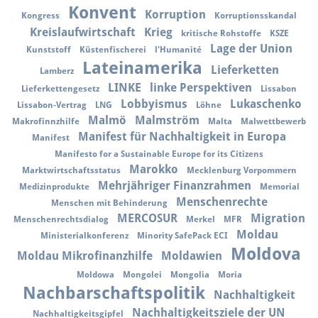
Konvent
Korruption
Kongress
Korruptionsskandal
Kreislaufwirtschaft
Krieg
kritische Rohstoffe
KSZE
Lage der Union
Kunststoff
Küstenfischerei
l'Humanité
Lateinamerika
Lieferketten
Lamberz
LINKE
linke Perspektiven
Lieferkettengesetz
Lissabon
Lobbyismus
Lukaschenko
Lissabon-Vertrag
LNG
Löhne
Malmö
Malmström
Makrofinnzhilfe
Malta
Malwettbewerb
Manifest für Nachhaltigkeit in Europa
Manifest
Manifesto for a Sustainable Europe for its Citizens
Marokko
Marktwirtschaftsstatus
Mecklenburg Vorpommern
Mehrjähriger Finanzrahmen
Medizinprodukte
Memorial
Menschenrechte
Menschen mit Behinderung
MERCOSUR
Migration
Menschenrechtsdialog
Merkel
MFR
Moldau
Ministerialkonferenz
Minority SafePack ECI
Moldova
Moldau Mikrofinanzhilfe
Moldawien
Moldowa
Mongolei
Mongolia
Moria
Nachbarschaftspolitik
Nachhaltigkeit
Nachhaltigkeitsziele der UN
Nachhaltigkeitsgipfel