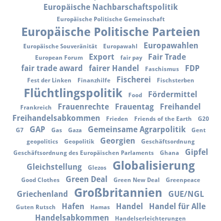
Europäische Nachbarschaftspolitik
Europäische Politische Gemeinschaft
Europäische Politische Parteien
Europawahlen
Europäische Souveränität
Europawahl
Export
Fair Trade
European Forum
fair pay
fair trade award
fairer Handel
FDP
Faschismus
Fischerei
Fest der Linken
Finanzhilfe
Fischsterben
Flüchtlingspolitik
Fördermittel
Food
Frauenrechte
Frauentag
Freihandel
Frankreich
Freihandelsabkommen
Frieden
Friends of the Earth
G20
GAP
Gemeinsame Agrarpolitik
G7
Gas
Gaza
Gent
Georgien
geopolitics
Geopolitik
Geschäftsordnung
Gipfel
Geschäftsordnung des Europäischen Parlaments
Ghana
Globalisierung
Gleichstellung
Glezos
Green Deal
Good Clothes
Green New Deal
Greenpeace
Großbritannien
Griechenland
GUE/NGL
Hafen
Handel
Handel für Alle
Guten Rutsch
Hamas
Handelsabkommen
Handelserleichterungen