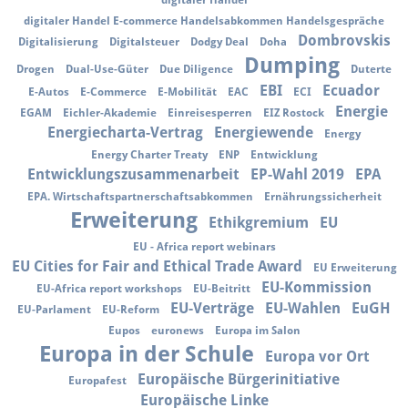
digitaler Handel
digitaler Handel E-commerce Handelsabkommen Handelsgespräche
Dombrovskis
Digitalisierung
Digitalsteuer
Dodgy Deal
Doha
Dumping
Drogen
Dual-Use-Güter
Due Diligence
Duterte
EBI
Ecuador
E-Autos
E-Commerce
E-Mobilität
EAC
ECI
Energie
EGAM
Eichler-Akademie
Einreisesperren
EIZ Rostock
Energiecharta-Vertrag
Energiewende
Energy
Energy Charter Treaty
ENP
Entwicklung
Entwicklungszusammenarbeit
EP-Wahl 2019
EPA
EPA. Wirtschaftspartnerschaftsabkommen
Ernährungssicherheit
Erweiterung
Ethikgremium
EU
EU - Africa report webinars
EU Cities for Fair and Ethical Trade Award
EU Erweiterung
EU-Kommission
EU-Africa report workshops
EU-Beitritt
EU-Verträge
EU-Wahlen
EuGH
EU-Parlament
EU-Reform
Eupos
euronews
Europa im Salon
Europa in der Schule
Europa vor Ort
Europäische Bürgerinitiative
Europafest
Europäische Linke