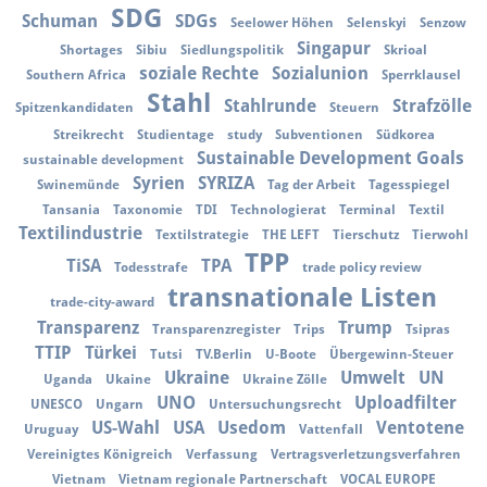
SDG
Schuman
SDGs
Seelower Höhen
Selenskyi
Senzow
Singapur
Shortages
Sibiu
Siedlungspolitik
Skrioal
soziale Rechte
Sozialunion
Southern Africa
Sperrklausel
Stahl
Stahlrunde
Strafzölle
Spitzenkandidaten
Steuern
Streikrecht
Studientage
study
Subventionen
Südkorea
Sustainable Development Goals
sustainable development
Syrien
SYRIZA
Swinemünde
Tag der Arbeit
Tagesspiegel
Tansania
Taxonomie
TDI
Technologierat
Terminal
Textil
Textilindustrie
Textilstrategie
THE LEFT
Tierschutz
Tierwohl
TPP
TiSA
TPA
Todesstrafe
trade policy review
transnationale Listen
trade-city-award
Transparenz
Trump
Transparenzregister
Trips
Tsipras
TTIP
Türkei
Tutsi
TV.Berlin
U-Boote
Übergewinn-Steuer
Ukraine
Umwelt
UN
Uganda
Ukaine
Ukraine Zölle
UNO
Uploadfilter
UNESCO
Ungarn
Untersuchungsrecht
US-Wahl
USA
Usedom
Ventotene
Uruguay
Vattenfall
Vereinigtes Königreich
Verfassung
Vertragsverletzungsverfahren
Vietnam
Vietnam regionale Partnerschaft
VOCAL EUROPE