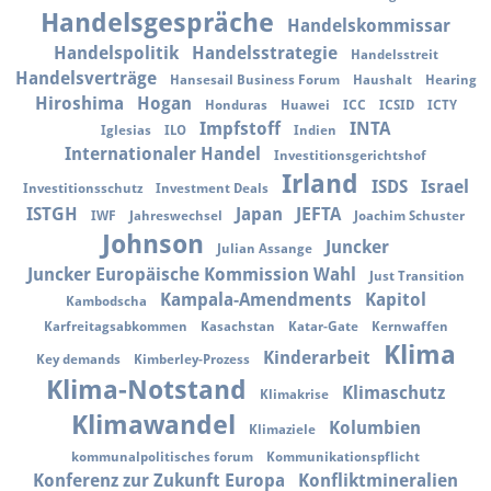
Handelsgespräche
Handelskommissar
Handelspolitik
Handelsstrategie
Handelsstreit
Handelsverträge
Hansesail Business Forum
Haushalt
Hearing
Hiroshima
Hogan
Honduras
Huawei
ICC
ICSID
ICTY
Impfstoff
INTA
Iglesias
ILO
Indien
Internationaler Handel
Investitionsgerichtshof
Irland
ISDS
Israel
Investitionsschutz
Investment Deals
ISTGH
Japan
JEFTA
IWF
Jahreswechsel
Joachim Schuster
Johnson
Juncker
Julian Assange
Juncker Europäische Kommission Wahl
Just Transition
Kampala-Amendments
Kapitol
Kambodscha
Karfreitagsabkommen
Kasachstan
Katar-Gate
Kernwaffen
Klima
Kinderarbeit
Key demands
Kimberley-Prozess
Klima-Notstand
Klimaschutz
Klimakrise
Klimawandel
Kolumbien
Klimaziele
kommunalpolitisches forum
Kommunikationspflicht
Konferenz zur Zukunft Europa
Konfliktmineralien