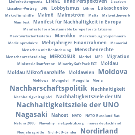
LINKE
linke Perspektiven
Lieferkettengesetz
Lissabon
Lobbyismus
Lukaschenko
Lissabon-Vertrag
LNG
Löhne
Malmö
Malmström
Makrofinnzhilfe
Malta
Malwettbewerb
Manifest für Nachhaltigkeit in Europa
Manifest
Manifesto for a Sustainable Europe for its Citizens
Marokko
Marktwirtschaftsstatus
Mecklenburg Vorpommern
Mehrjähriger Finanzrahmen
Medizinprodukte
Memorial
Menschenrechte
Menschen mit Behinderung
MERCOSUR
Migration
Menschenrechtsdialog
Merkel
MFR
Moldau
Ministerialkonferenz
Minority SafePack ECI
Moldova
Moldau Mikrofinanzhilfe
Moldawien
Moldowa
Mongolei
Mongolia
Moria
Nachbarschaftspolitik
Nachhaltigkeit
Nachhaltigkeitsziele der UN
Nachhaltigkeitsgipfel
Nachhaltigkeitsziele der UNO
Nagasaki
Nahost
NATO
NATO-Russland-Rat
Natura 2000
Nawalny
netzpolitik.org
neues deutschland
Nordirland
Neujahrsgrüße
Nicht-EU-Länder