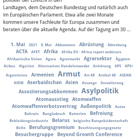
politiker der LINKEN in den
Über mich
Landtagen, dem Deutschen Bundestag und natürlich auch
im Europäischen Parlament. Etwa alle zwei Monate
Vor Ort
kommen unsere Fachleute für Europa zusammen und
beraten über die aktuelle Agenda. Auf der Tagung am 30 ...
Kontakt
1. Mai
Abrüstung
2021
8. Mai
Abkommen
Abtrebung
Reden
ACTA
Afrika
AFET
Afrika EU - Africa report webinars
Agrarsektor
Afrikanische Union
Agora
Agrarmarkt
Ägypten
Termine
Airbus
Algerien
Alternatives Handelsmandat
Anhörung
APS
APS+
Armut
Armenien
Argentinien
Art 48
Artikel 48
ASEAN
Presse
Aserbaidschan
Asien
ASEM
Assange
Assoziierung
Asylpolitik
Assoziierungsabkommen
Mediathek
Atomausstieg
Atomwaffen
Atomwaffenverbotsvertrag
Außenpolitik
Autos
Befreiung
Bahrain
Bangladesch
Batterien
Belarus
Bekleidungsindustrie
belgische Ratspräsidentschaft
Berufungsgremium
Bello
Beschleunigungsgesetz
Besuchergruppe
Beyond Growth Conference