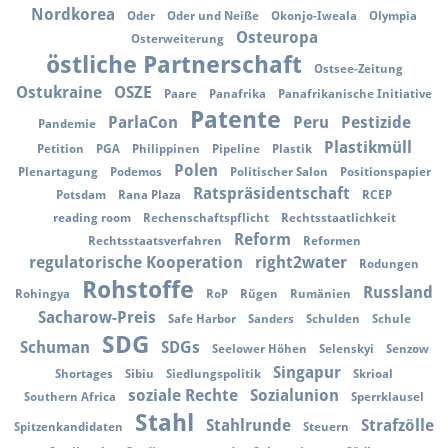
Nordkorea
Oder
Oder und Neiße
Okonjo-Iweala
Olympia
Osteuropa
Osterweiterung
östliche Partnerschaft
Ostsee-Zeitung
Ostukraine
OSZE
Paare
Panafrika
Panafrikanische Initiative
Patente
ParlaCon
Peru
Pestizide
Pandemie
Plastikmüll
Petition
PGA
Philippinen
Pipeline
Plastik
Polen
Plenartagung
Podemos
Politischer Salon
Positionspapier
Ratspräsidentschaft
Potsdam
Rana Plaza
RCEP
reading room
Rechenschaftspflicht
Rechtsstaatlichkeit
Reform
Rechtsstaatsverfahren
Reformen
regulatorische Kooperation
right2water
Rodungen
Rohstoffe
Russland
Rohingya
RoP
Rügen
Rumänien
Sacharow-Preis
Safe Harbor
Sanders
Schulden
Schule
SDG
Schuman
SDGs
Seelower Höhen
Selenskyi
Senzow
Singapur
Shortages
Sibiu
Siedlungspolitik
Skrioal
soziale Rechte
Sozialunion
Southern Africa
Sperrklausel
Stahl
Stahlrunde
Strafzölle
Spitzenkandidaten
Steuern