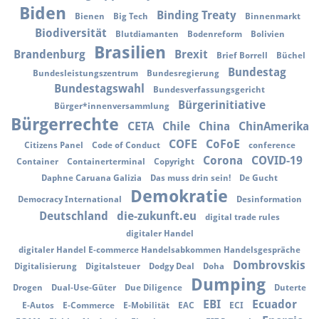
Biden
Binding Treaty
Bienen
Big Tech
Binnenmarkt
Biodiversität
Blutdiamanten
Bodenreform
Bolivien
Brasilien
Brandenburg
Brexit
Brief Borrell
Büchel
Bundestag
Bundesleistungszentrum
Bundesregierung
Bundestagswahl
Bundesverfassungsgericht
Bürgerinitiative
Bürger*innenversammlung
Bürgerrechte
CETA
Chile
China
ChinAmerika
COFE
CoFoE
Citizens Panel
Code of Conduct
conference
Corona
COVID-19
Container
Containerterminal
Copyright
Daphne Caruana Galizia
Das muss drin sein!
De Gucht
Demokratie
Democracy International
Desinformation
Deutschland
die-zukunft.eu
digital trade rules
digitaler Handel
digitaler Handel E-commerce Handelsabkommen Handelsgespräche
Dombrovskis
Digitalisierung
Digitalsteuer
Dodgy Deal
Doha
Dumping
Drogen
Dual-Use-Güter
Due Diligence
Duterte
EBI
Ecuador
E-Autos
E-Commerce
E-Mobilität
EAC
ECI