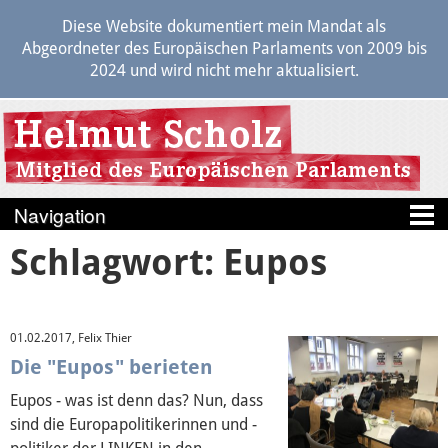
Diese Website dokumentiert mein Mandat als
Abgeordneter des Europäischen Parlaments von 2009 bis
2024 und wird nicht mehr aktualisiert.
Schlagwort: Eupos
Blog
Berichte
01.02.2017, Felix Thier
Politik
Die "Eupos" berieten
Eupos - was ist denn das? Nun, dass
Transparenz
sind die Europapolitikerinnen und -