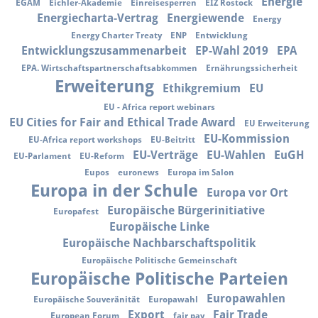
Energie
EGAM
Eichler-Akademie
Einreisesperren
EIZ Rostock
Energiecharta-Vertrag
Energiewende
Energy
Energy Charter Treaty
ENP
Entwicklung
Entwicklungszusammenarbeit
EP-Wahl 2019
EPA
EPA. Wirtschaftspartnerschaftsabkommen
Ernährungssicherheit
Erweiterung
Ethikgremium
EU
EU - Africa report webinars
EU Cities for Fair and Ethical Trade Award
EU Erweiterung
EU-Kommission
EU-Africa report workshops
EU-Beitritt
EU-Verträge
EU-Wahlen
EuGH
EU-Parlament
EU-Reform
Eupos
euronews
Europa im Salon
Europa in der Schule
Europa vor Ort
Europäische Bürgerinitiative
Europafest
Europäische Linke
Europäische Nachbarschaftspolitik
Europäische Politische Gemeinschaft
Europäische Politische Parteien
Europawahlen
Europäische Souveränität
Europawahl
Export
Fair Trade
European Forum
fair pay