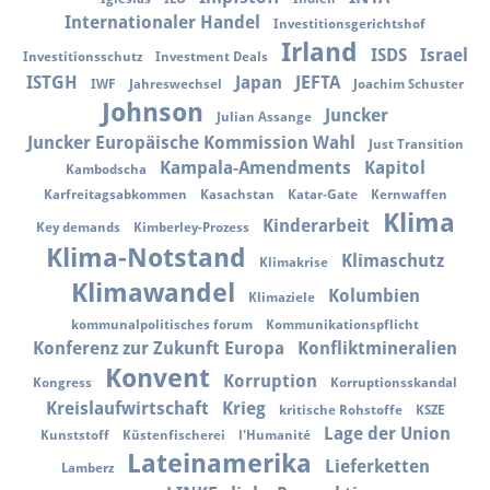
Internationaler Handel
Investitionsgerichtshof
Irland
ISDS
Israel
Investitionsschutz
Investment Deals
ISTGH
Japan
JEFTA
IWF
Jahreswechsel
Joachim Schuster
Johnson
Juncker
Julian Assange
Juncker Europäische Kommission Wahl
Just Transition
Kampala-Amendments
Kapitol
Kambodscha
Karfreitagsabkommen
Kasachstan
Katar-Gate
Kernwaffen
Klima
Kinderarbeit
Key demands
Kimberley-Prozess
Klima-Notstand
Klimaschutz
Klimakrise
Klimawandel
Kolumbien
Klimaziele
kommunalpolitisches forum
Kommunikationspflicht
Konferenz zur Zukunft Europa
Konfliktmineralien
Konvent
Korruption
Kongress
Korruptionsskandal
Kreislaufwirtschaft
Krieg
kritische Rohstoffe
KSZE
Lage der Union
Kunststoff
Küstenfischerei
l'Humanité
Lateinamerika
Lieferketten
Lamberz