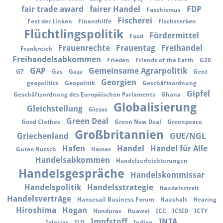
fair trade award
fairer Handel
FDP
Faschismus
Fischerei
Fest der Linken
Finanzhilfe
Fischsterben
Flüchtlingspolitik
Fördermittel
Food
Frauenrechte
Frauentag
Freihandel
Frankreich
Freihandelsabkommen
Frieden
Friends of the Earth
G20
GAP
Gemeinsame Agrarpolitik
G7
Gas
Gaza
Gent
Georgien
geopolitics
Geopolitik
Geschäftsordnung
Gipfel
Geschäftsordnung des Europäischen Parlaments
Ghana
Globalisierung
Gleichstellung
Glezos
Green Deal
Good Clothes
Green New Deal
Greenpeace
Großbritannien
Griechenland
GUE/NGL
Hafen
Handel
Handel für Alle
Guten Rutsch
Hamas
Handelsabkommen
Handelserleichterungen
Handelsgespräche
Handelskommissar
Handelspolitik
Handelsstrategie
Handelsstreit
Handelsverträge
Hansesail Business Forum
Haushalt
Hearing
Hiroshima
Hogan
Honduras
Huawei
ICC
ICSID
ICTY
Impfstoff
INTA
Iglesias
ILO
Indien