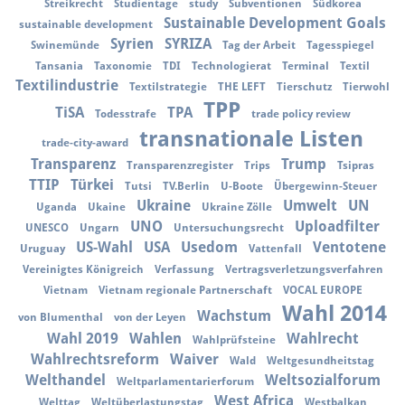
Streikrecht
Studientage
study
Subventionen
Südkorea
Sustainable Development Goals
sustainable development
Syrien
SYRIZA
Swinemünde
Tag der Arbeit
Tagesspiegel
Tansania
Taxonomie
TDI
Technologierat
Terminal
Textil
Textilindustrie
Textilstrategie
THE LEFT
Tierschutz
Tierwohl
TPP
TiSA
TPA
Todesstrafe
trade policy review
transnationale Listen
trade-city-award
Transparenz
Trump
Transparenzregister
Trips
Tsipras
TTIP
Türkei
Tutsi
TV.Berlin
U-Boote
Übergewinn-Steuer
Ukraine
Umwelt
UN
Uganda
Ukaine
Ukraine Zölle
UNO
Uploadfilter
UNESCO
Ungarn
Untersuchungsrecht
US-Wahl
USA
Usedom
Ventotene
Uruguay
Vattenfall
Vereinigtes Königreich
Verfassung
Vertragsverletzungsverfahren
Vietnam
Vietnam regionale Partnerschaft
VOCAL EUROPE
Wahl 2014
Wachstum
von Blumenthal
von der Leyen
Wahl 2019
Wahlen
Wahlrecht
Wahlprüfsteine
Wahlrechtsreform
Waiver
Wald
Weltgesundheitstag
Welthandel
Weltsozialforum
Weltparlamentarierforum
West Africa
Welttag
Weltüberlastungstag
Westbalkan